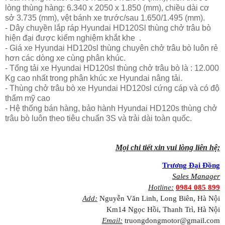
lòng thùng hàng: 6.340 x 2050 x 1.850 (mm), chiều dài cơ
sở 3.735 (mm), vệt bánh xe trước/sau 1.650/1.495 (mm).
- Dây chuyền lắp ráp Hyundai HD120Sl thùng chở trâu bò
hiện đại được kiểm nghiệm khắt khe .
- Giá xe Hyundai HD120sl thùng chuyên chở trâu bò luôn rẻ
hơn các dòng xe cùng phân khúc.
- Tổng tải xe Hyundai HD120sl thùng chở trâu bò là : 12.000
Kg cao nhất trong phân khúc xe Hyundai nâng tải.
- Thùng chở trâu bò xe Hyundai HD120sl cứng cáp và có độ
thẩm mỹ cao
- Hệ thống bán hàng, bảo hành Hyundai HD120s thùng chở
trâu bò luôn theo tiêu chuẩn 3S và trải dài toàn quốc.
Mọi chi tiết xin vui lòng liên hệ:
Trương Đại Đồng
Sales Manager
Hotline:
0984 085 899
Add:
Nguyễn Văn Linh, Long Biên, Hà Nội
Km14 Ngọc Hồi, Thanh Trì, Hà Nội
Email:
truongdongmotor@gmail.com