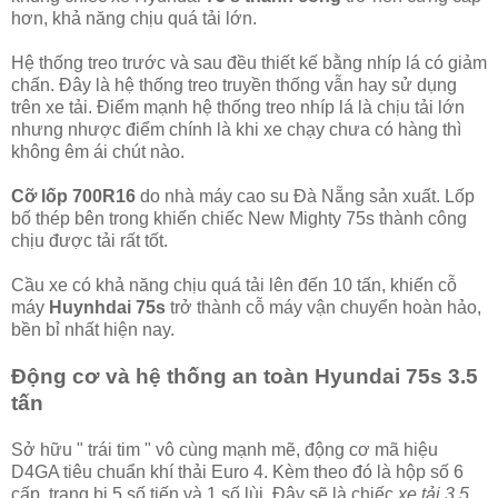
hơn, khả năng chịu quá tải lớn.
Hệ thống treo trước và sau đều thiết kế bằng nhíp lá có giảm
chấn. Đây là hệ thống treo truyền thống vẫn hay sử dụng
trên xe tải. Điểm mạnh hệ thống treo nhíp lá là chịu tải lớn
nhưng nhược điểm chính là khi xe chạy chưa có hàng thì
không êm ái chút nào.
Cỡ lốp 700R16
do nhà máy cao su Đà Nẵng sản xuất. Lốp
bố thép bên trong khiến chiếc New Mighty 75s thành công
chịu được tải rất tốt.
Cầu xe có khả năng chịu quá tải lên đến 10 tấn, khiến cỗ
máy
Huynhdai 75s
trở thành cỗ máy vận chuyển hoàn hảo,
bền bỉ nhất hiện nay.
Động cơ và hệ thống an toàn Hyundai 75s 3.5
tấn
Sở hữu " trái tim " vô cùng mạnh mẽ, động cơ mã hiệu
D4GA tiêu chuẩn khí thải Euro 4. Kèm theo đó là hộp số 6
cấp, trang bị 5 số tiến và 1 số lùi. Đây sẽ là chiếc
xe tải 3.5