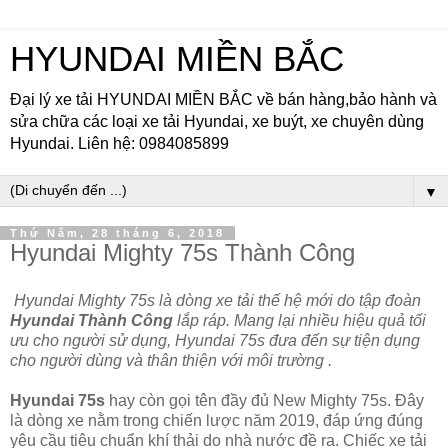
HYUNDAI MIỀN BẮC
Đại lý xe tải HYUNDAI MIỀN BẮC về bán hàng,bảo hành và
sửa chữa các loại xe tải Hyundai, xe buýt, xe chuyên dùng
Hyundai. Liên hệ: 0984085899
▼
Thứ Năm, 28 tháng 6, 2018
Hyundai Mighty 75s Thành Công
Hyundai Mighty 75s là dòng xe tải thế hệ mới do tập đoàn
Hyundai Thành Công
lắp ráp. Mang lại nhiều hiệu quả tối
ưu cho người sử dụng, Hyundai 75s đưa đến sự tiện dụng
cho người dùng và thân thiện với môi trường .
Hyundai 75s
hay còn gọi tên đầy đủ New Mighty 75s. Đây
là dòng xe nằm trong chiến lược năm 2019, đáp ứng đúng
yêu cầu tiêu chuẩn khí thải do nhà nước đề ra. Chiếc xe tải