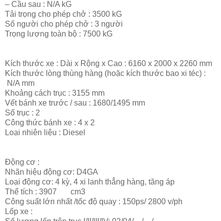
– Cầu sau :
N/A
kG
Tải trọng cho phép chở :
3500
kG
Số người cho phép chở :
3
người
Trọng lượng toàn bộ :
7500
kG
Kích thước xe : Dài x Rộng x Cao :
6160 x 2000 x 2260
mm
Kích thước lòng thùng hàng (hoặc kích thước bao xi téc) :
N/A
mm
Khoảng cách trục :
3155
mm
Vết bánh xe trước / sau :
1680/1495
mm
Số trục :
2
Công thức bánh xe :
4 x 2
Loại nhiên liệu :
Diesel
Động cơ :
Nhãn hiệu động cơ:
D4GA
Loại động cơ:
4 kỳ, 4 xi lanh thẳng hàng, tăng áp
Thể tích :
3907 cm3
Công suất lớn nhất /tốc độ quay :
150ps/ 2800 v/ph
Lốp xe :