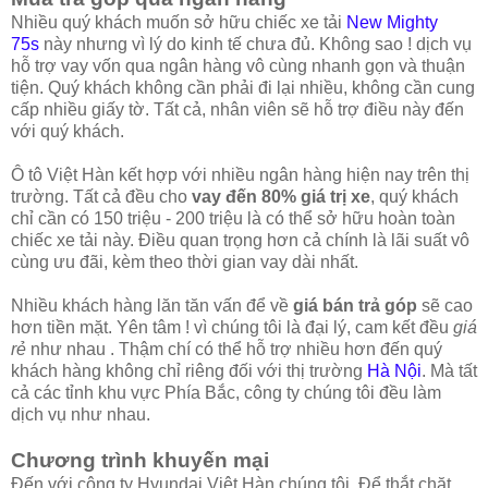
Nhiều quý khách muốn sở hữu chiếc
xe tải
New Mighty
75s
này nhưng vì lý do kinh tế chưa đủ. Không sao ! dịch vụ
hỗ trợ vay vốn qua ngân hàng vô cùng nhanh gọn và thuận
tiện. Quý khách không cần phải đi lại nhiều, không cần cung
cấp nhiều giấy tờ. Tất cả, nhân viên sẽ hỗ trợ điều này đến
với quý khách.
Ô tô Việt Hàn kết hợp với nhiều ngân hàng hiện nay trên thị
trường. Tất cả đều cho
vay đến 80% giá trị xe
, quý khách
chỉ cần có 150 triệu - 200 triệu là có thể sở hữu hoàn toàn
chiếc xe tải này. Điều quan trọng hơn cả chính là lãi suất vô
cùng ưu đãi, kèm theo thời gian vay dài nhất.
Nhiều khách hàng lăn tăn vấn để về
giá bán trả góp
sẽ cao
hơn tiền mặt. Yên tâm ! vì chúng tôi là đại lý, cam kết đều
giá
rẻ
như nhau . Thậm chí có thể hỗ trợ nhiều hơn đến quý
khách hàng không chỉ riêng đối với thị trường
Hà Nội
. Mà tất
cả các tỉnh khu vực Phía Bắc, công ty chúng tôi đều làm
dịch vụ như nhau.
Chương trình khuyến mại
Đến với công ty Hyundai Việt Hàn chúng tôi. Để thắt chặt