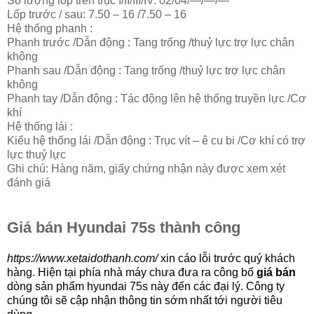
Số lượng lốp trên trục I/II/III/IV:
02/04/—/—/—
Lốp trước / sau:
7.50 – 16 /7.50 – 16
Hệ thống phanh :
Phanh trước /Dẫn động :
Tang trống /thuỷ lực trợ lực chân
không
Phanh sau /Dẫn động :
Tang trống /thuỷ lực trợ lực chân
không
Phanh tay /Dẫn động :
Tác động lên hệ thống truyền lực /Cơ
khí
Hệ thống lái :
Kiểu hệ thống lái /Dẫn động :
Trục vít – ê cu bi /Cơ khí có trợ
lực thuỷ lực
Ghi chú:
Hàng năm, giấy chứng nhận này được xem xét
đánh giá
Giá bán Hyundai 75s thành công
https://www.xetaidothanh.com/
xin cáo lỗi trước quý khách
hàng. Hiện tại phía nhà máy chưa đưa ra công bố
giá bán
dòng sản phẩm hyundai 75s này đến các đại lý. Công ty
chúng tôi sẽ cập nhận thông tin sớm nhất tới người tiêu