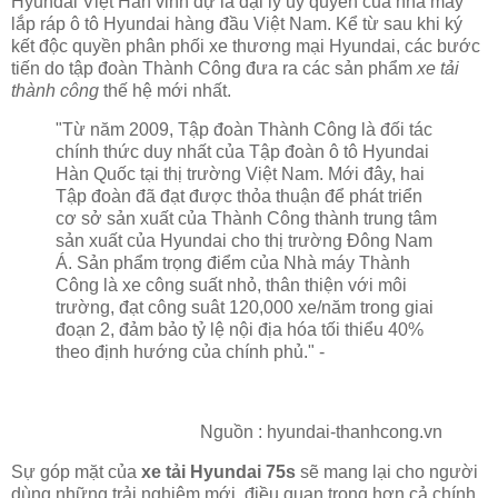
Hyundai Việt Hàn vinh dự là đại lý ủy quyền của nhà máy
lắp ráp ô tô Hyundai hàng đầu Việt Nam. Kể từ sau khi ký
kết độc quyền phân phối xe thương mại Hyundai, các bước
tiến do tập đoàn Thành Công đưa ra các sản phẩm
xe tải
thành công
thế hệ mới nhất.
"Từ năm 2009, Tập đoàn Thành Công là đối tác
chính thức duy nhất của Tập đoàn ô tô Hyundai
Hàn Quốc tại thị trường Việt Nam. Mới đây, hai
Tập đoàn đã đạt được thỏa thuận để phát triển
cơ sở sản xuất của Thành Công thành trung tâm
sản xuất của Hyundai cho thị trường Đông Nam
Á. Sản phẩm trọng điểm của Nhà máy Thành
Công là xe công suất nhỏ, thân thiện với môi
trường, đạt công suât 120,000 xe/năm trong giai
đoạn 2, đảm bảo tỷ lệ nội địa hóa tối thiểu 40%
theo định hướng của chính phủ." -
Nguồn : hyundai-thanhcong.vn
Sự góp mặt của
xe tải Hyundai 75s
sẽ mang lại cho người
dùng những trải nghiệm mới, điều quan trọng hơn cả chính