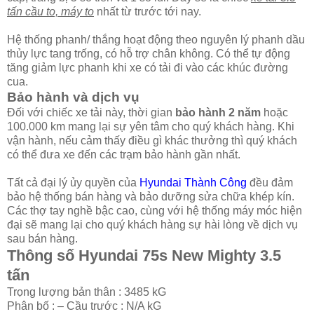
tấn cầu to, máy to
nhất từ trước tới nay.
Hệ thống phanh/ thắng hoạt động theo nguyên lý phanh dầu
thủy lực tang trống, có hỗ trợ chân không. Có thể tự động
tăng giảm lực phanh khi xe có tải đi vào các khúc đường
cua.
Bảo hành và dịch vụ
Đối với chiếc xe tải này, thời gian
bảo hành 2 năm
hoặc
100.000 km mang lại sự yên tâm cho quý khách hàng. Khi
vận hành, nếu cảm thấy điều gì khác thưởng thì quý khách
có thể đưa xe đến các trạm bảo hành gần nhất.
Tất cả đại lý ủy quyền của
Hyundai Thành Công
đều đảm
bảo hệ thống bán hàng và bảo dưỡng sửa chữa khép kín.
Các thợ tay nghề bậc cao, cùng với hệ thống máy móc hiện
đại sẽ mang lại cho quý khách hàng sự hài lòng về dịch vụ
sau bán hàng.
Thông số Hyundai 75s New Mighty 3.5
tấn
Trọng lượng bản thân :
3485
kG
Phân bố : – Cầu trước :
N/A
kG