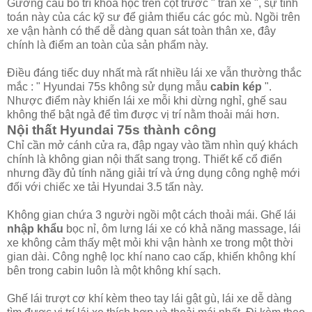
Gương cầu bố trí khoa học trên cột trước " trán xe ", sự tính
toán này của các kỹ sư để giảm thiểu các góc mù. Ngồi trên
xe vận hành có thể dễ dàng quan sát toàn thân xe, đây
chính là điểm an toàn của sản phẩm này.
Điều đáng tiếc duy nhất mà rất nhiều lái xe vẫn thường thắc
mắc : " Hyundai 75s không sử dụng mẫu
cabin kép
".
Nhược điểm này khiến lái xe mỗi khi dừng nghỉ, ghế sau
không thể bật ngả để tìm được vị trí nằm thoải mái hơn.
Nội thất Hyundai 75s thành công
Chỉ cần mở cánh cửa ra, đập ngay vào tầm nhìn quý khách
chính là không gian nội thất sang trọng. Thiết kế cổ điển
nhưng đầy đủ tính năng giải trí và ứng dụng công nghệ mới
đối với chiếc
xe tải Hyundai 3.5 tấn
này.
Không gian chứa 3 người ngồi một cách thoải mái. Ghế lái
nhập khẩu
bọc nỉ, ôm lưng lái xe có khả năng massage, lái
xe không cảm thấy mệt mỏi khi vận hành xe trong một thời
gian dài. Công nghệ lọc khí nano cao cấp, khiến không khí
bên trong cabin luôn là một không khí sạch.
Ghế lái trượt cơ khí kèm theo tay lái gật gù, lái xe dễ dàng