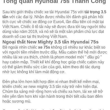
Tổng quan Hyundai 75s Thành Công
Sau khi giới thiệu chiếc xe tải Hyundai 75s với
tải trọng 3.5
tấn
với các đại lý. Nhận được nhiều lời đánh giá phản hồi
tích cực về chiếc xe động cơ Euro4, lần đầu tiên có mặt tại
Việt Nam. Chiếc ô tô tải này sẽ được đưa tới tay người tiêu
dùng vào năm 2019, và nó sẽ là một sản phẩm chủ lực đạt
doanh số cao tại thị trường Việt Nam.
Ngoại thất New Mighty 3.5 tấn Hyundai 75s
Bề ngoài nhìn chiếc
xe 75s
không có nhiều sự khác biệt so
với người tiền nhiệm trước đây. Mẫu cabin thế hệ mới được
nhiều lái xe ưa thích, chính là phom model mới "
đầu gù
"
hay cabin mập. Thiết kế khí động học giúp chiếc cabin này
có thể giảm thiểu sức cản của gió, kèm theo đó tác dụng
nhờ lực không khí làm mát động cơ.
Đèn pha lớn hơn kết hợp đèn xi-nhan thiết kế mềm mại,
khiến chiếc xe new mighty 3.5 tấn này trở nên hiện đại.
Chùm tia sáng mở rộng hơn và chiếu xa hơn, lái xe sẽ trở
nên yên tâm hơn khi vận hành trong thời tiết xấu ban đêm
hoặc sương mù.