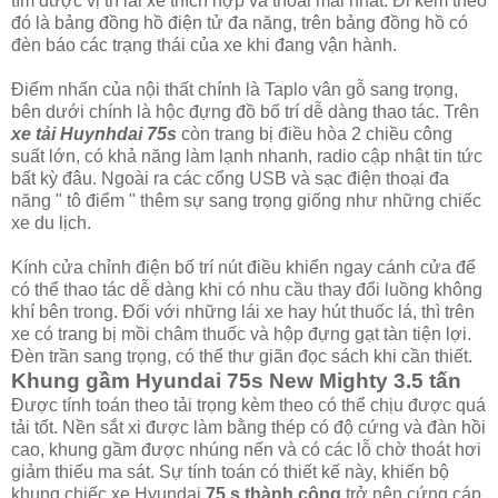
tìm được vị trí lái xe thích hợp và thoải mái nhất. Đi kèm theo
đó là bảng đồng hồ điện tử đa năng, trên bảng đồng hồ có
đèn báo các trạng thái của xe khi đang vận hành.
Điểm nhấn của nội thất chính là Taplo vân gỗ sang trọng,
bên dưới chính là hộc đựng đồ bố trí dễ dàng thao tác. Trên
xe tải Huynhdai 75s
còn trang bị điều hòa 2 chiều công
suất lớn, có khả năng làm lạnh nhanh, radio cập nhật tin tức
bất kỳ đâu. Ngoài ra các cổng USB và sạc điện thoại đa
năng " tô điểm " thêm sự sang trọng giống như những chiếc
xe du lịch.
Kính cửa chỉnh điện bố trí nút điều khiển ngay cánh cửa để
có thể thao tác dễ dàng khi có nhu cầu thay đổi luồng không
khí bên trong. Đối với những lái xe hay hút thuốc lá, thì trên
xe có trang bị mồi châm thuốc và hộp đựng gạt tàn tiện lợi.
Đèn trần sang trọng, có thể thư giãn đọc sách khi cần thiết.
Khung gầm Hyundai 75s New Mighty 3.5 tấn
Được tính toán theo tải trọng kèm theo có thể chịu được quá
tải tốt. Nền sắt xi được làm bằng thép có độ cứng và đàn hồi
cao, khung gầm được nhúng nến và có các lỗ chờ thoát hơi
giảm thiếu ma sát. Sự tính toán có thiết kế này, khiến bộ
khung chiếc xe Hyundai
75 s thành công
trở nên cứng cáp