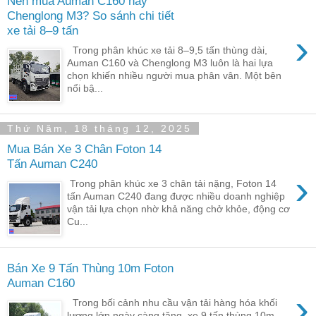
Nên mua Auman C160 hay
Chenglong M3? So sánh chi tiết
xe tải 8–9 tấn
›
Trong phân khúc xe tải 8–9,5 tấn thùng dài,
Auman C160 và Chenglong M3 luôn là hai lựa
chọn khiến nhiều người mua phân vân. Một bên
nổi bậ...
Thứ Năm, 18 tháng 12, 2025
Mua Bán Xe 3 Chân Foton 14
Tấn Auman C240
›
Trong phân khúc xe 3 chân tải nặng, Foton 14
tấn Auman C240 đang được nhiều doanh nghiệp
vận tải lựa chọn nhờ khả năng chở khỏe, động cơ
Cu...
Bán Xe 9 Tấn Thùng 10m Foton
Auman C160
›
Trong bối cảnh nhu cầu vận tải hàng hóa khối
lượng lớn ngày càng tăng, xe 9 tấn thùng 10m