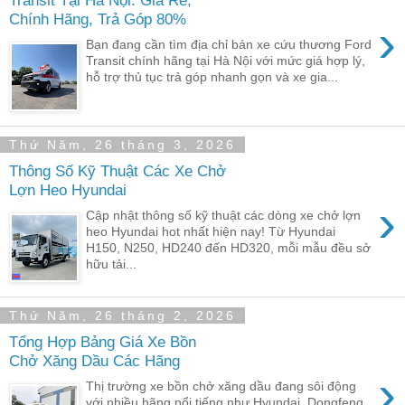
Chính Hãng, Trả Góp 80%
›
Bạn đang cần tìm địa chỉ bán xe cứu thương Ford
Transit chính hãng tại Hà Nội với mức giá hợp lý,
hỗ trợ thủ tục trả góp nhanh gọn và xe gia...
Thứ Năm, 26 tháng 3, 2026
Thông Số Kỹ Thuật Các Xe Chở
Lợn Heo Hyundai
›
Cập nhật thông số kỹ thuật các dòng xe chở lợn
heo Hyundai hot nhất hiện nay! Từ Hyundai
H150, N250, HD240 đến HD320, mỗi mẫu đều sở
hữu tải...
Thứ Năm, 26 tháng 2, 2026
Tổng Hợp Bảng Giá Xe Bồn
Chở Xăng Dầu Các Hãng
›
Thị trường xe bồn chở xăng dầu đang sôi động
với nhiều hãng nổi tiếng như Hyundai, Dongfeng,