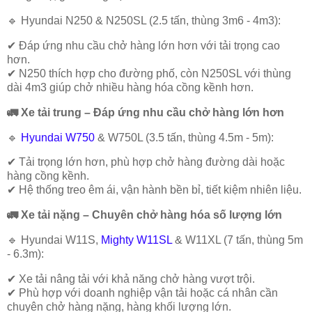
🔹
Hyundai N250 & N250SL (2.5 tấn, thùng 3m6 - 4m3)
:
✔ Đáp ứng nhu cầu chở hàng lớn hơn với tải trọng cao
hơn.
✔ N250 thích hợp cho đường phố, còn N250SL với thùng
dài 4m3 giúp chở nhiều hàng hóa cồng kềnh hơn.
🚛
Xe tải trung – Đáp ứng nhu cầu chở hàng lớn hơn
🔹
Hyundai W750
& W750L (3.5 tấn, thùng 4.5m - 5m)
:
✔ Tải trọng lớn hơn, phù hợp chở hàng đường dài hoặc
hàng cồng kềnh.
✔ Hệ thống treo êm ái, vận hành bền bỉ, tiết kiệm nhiên liệu.
🚛
Xe tải nặng – Chuyên chở hàng hóa số lượng lớn
🔹
Hyundai W11S,
Mighty W11SL
& W11XL (7 tấn, thùng 5m
- 6.3m)
:
✔ Xe tải nâng tải với khả năng chở hàng vượt trội.
✔ Phù hợp với doanh nghiệp vận tải hoặc cá nhân cần
chuyên chở hàng nặng, hàng khối lượng lớn.