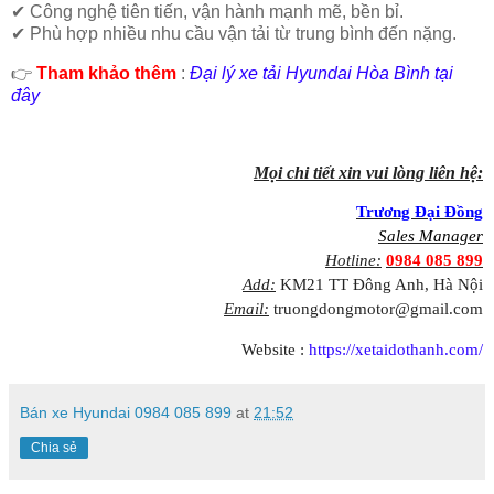
✔ Công nghệ tiên tiến, vận hành mạnh mẽ, bền bỉ.
✔ Phù hợp nhiều nhu cầu vận tải từ trung bình đến nặng.
👉
Tham khảo thêm
:
Đại lý xe tải Hyundai Hòa Bình tại
đây
Mọi chi tiết xin vui lòng liên hệ:
Trương Đại Đồng
Sales Manager
Hotline:
0984 085 899
Add:
KM21 TT Đông Anh, Hà Nội
Email:
truongdongmotor@gmail.com
Website :
https://xetaidothanh.com/
Bán xe Hyundai 0984 085 899
at
21:52
Chia sẻ