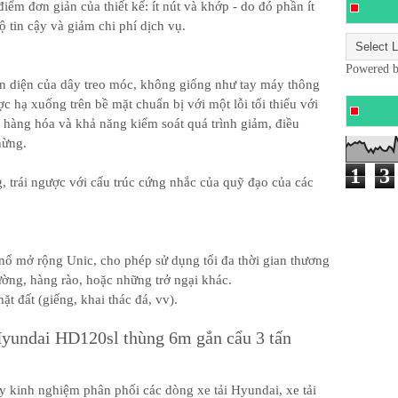
iểm đơn giản của thiết kế: ít nút và khớp - do đó phần ít
ộ tin cậy và giảm chi phí dịch vụ.
Powered 
hiện diện của dây treo móc, không giống như tay máy thông
c hạ xuống trên bề mặt chuẩn bị với một lỗi tối thiểu với
hàng hóa và khả năng kiểm soát quá trình giảm, điều
hừng.
1
3
, trái ngược với cấu trúc cứng nhắc của quỹ đạo của các
nổ mở rộng Unic, cho phép sử dụng tối đa thời gian thương
ường, hàng rào, hoặc những trở ngại khác.
ặt đất (giếng, khai thác đá, vv).
Hyundai HD120sl thùng 6m gắn cẩu 3 tấn
y kinh nghiệm phân phối các dòng xe tải Hyundai, xe tải