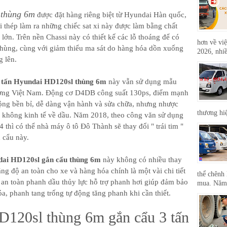
 thùng 6m
được đặt hàng riêng biệt từ Hyundai Hàn quốc,
 thép làm ra những chiếc sat xi này được làm bằng chất
lớn. Trên nền Chassi này có thiết kế các lỗ thoáng để có
hơn về việ
 thùng, cùng với giảm thiểu ma sát do hàng hóa dồn xuống
2026, nhiề
g lên.
3 tấn Hyundai HD120sl thùng 6m
này vẫn sử dụng mẫu
rường Việt Nam. Động cơ D4DB công suất 130ps, điểm mạnh
ộng bền bỉ, dễ dàng vận hành và sửa chữa, nhưng nhược
thương hi
II không kinh tế về dầu. Năm 2018, theo công văn sử dụng
 thì có thể nhà máy ô tô Đô Thành sẽ thay đổi " trái tim "
 cẩu này.
dai HD120sl gắn cẩu thùng 6m
này không có nhiều thay
tăng độ an toàn cho xe và hàng hóa chính là một vài chi tiết
thể chênh 
 an toàn phanh dầu thủy lực hỗ trợ phanh hơi giúp đảm bảo
mua. Năm 
a, phanh tang trống tự động tăng phanh khi cần thiết.
D120sl thùng 6m gắn cẩu 3 tấn