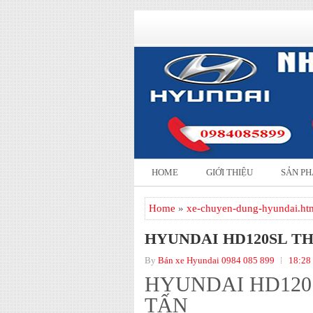
HOME
GIỚI THIỆU
SẢN P
Home
»
xe-chuyen-dung-hyundai.ht
HYUNDAI HD120SL TH
By
Bán xe Hyundai 0984 085 899
18:28
HYUNDAI HD120
TẤN