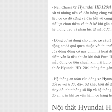
xe Hyundai HD120sl
- Nền Chassi
sát xi nhúng nến và dầu bóng cùng với
liệu có có độ cứng và đàn hồi vô cùng 
thể lựa chọn thêm về thiết kế khi gắn
hệ thống treo và phản lực từ mặt đườn
- Động cơ sử dụng cho chiếc
xe cẩu 
động cơ đã quá quen thuộc với thị t
của dòng động cơ này chính là hoạt đ
điểm vẫn là tiêu chuẩn khí thải Euro 
mẫu động cơ tiêu chuẩn khí thải Euro 4
chiếc Hyundai HD120sl thùng 6m gắn
- Hệ thống an toàn của dòng
xe Hyun
đổi so với trước đây. Sự khác biệt để 
thay đổi như thông số lốp và hệ thống
độ an toàn khi xe vận hành có hàng hó
Nội thất Hyundai H