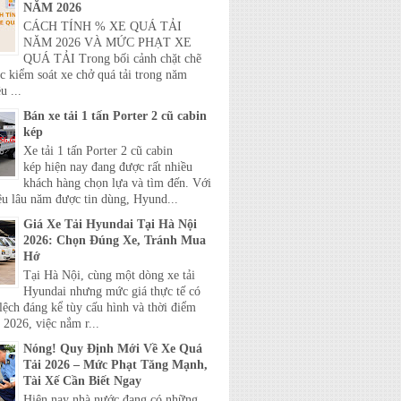
NĂM 2026
CÁCH TÍNH % XE QUÁ TẢI
NĂM 2026 VÀ MỨC PHẠT XE
QUÁ TẢI Trong bối cảnh chặt chẽ
c kiểm soát xe chở quá tải trong năm
u ...
Bán xe tải 1 tấn Porter 2 cũ cabin
kép
Xe tải 1 tấn Porter 2 cũ cabin
kép hiện nay đang được rất nhiều
khách hàng chọn lựa và tìm đến. Với
ệu lâu năm được tin dùng, Hyund...
Giá Xe Tải Hyundai Tại Hà Nội
2026: Chọn Đúng Xe, Tránh Mua
Hớ
Tại Hà Nội, cùng một dòng xe tải
Hyundai nhưng mức giá thực tế có
lệch đáng kể tùy cấu hình và thời điểm
2026, việc nắm r...
Nóng! Quy Định Mới Về Xe Quá
Tải 2026 – Mức Phạt Tăng Mạnh,
Tài Xế Cần Biết Ngay
Hiện nay nhà nước đang có những