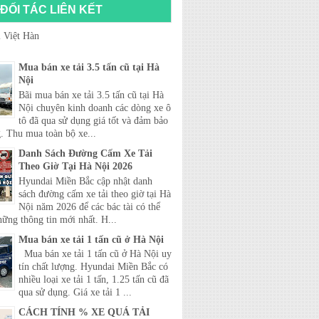
ĐỐI TÁC LIÊN KẾT
 Việt Hàn
Mua bán xe tải 3.5 tấn cũ tại Hà
Nội
Bãi mua bán xe tải 3.5 tấn cũ tại Hà
Nội chuyên kinh doanh các dòng xe ô
tô đã qua sử dụng giá tốt và đảm bảo
. Thu mua toàn bộ xe...
Danh Sách Đường Cấm Xe Tải
Theo Giờ Tại Hà Nội 2026
Hyundai Miền Bắc cập nhật danh
sách đường cấm xe tải theo giờ tại Hà
Nội năm 2026 để các bác tài có thể
hững thông tin mới nhất. H...
Mua bán xe tải 1 tấn cũ ở Hà Nội
Mua bán xe tải 1 tấn cũ ở Hà Nội uy
tín chất lượng. Hyundai Miền Bắc có
nhiều loại xe tải 1 tấn, 1.25 tấn cũ đã
qua sử dụng. Giá xe tải 1 ...
CÁCH TÍNH % XE QUÁ TẢI