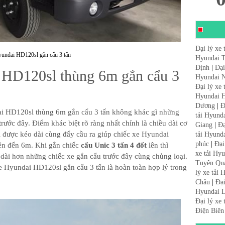
Đại lý xe 
undai HD120sl gắn cẩu 3 tấn
Hyundai 
Định
|
Đại
 HD120sl thùng 6m gắn cẩu 3
Hyundai N
Đại lý xe
Hyundai 
Dương
|
Đ
dai HD120sl thùng 6m gắn cẩu 3 tấn không khác gì những
tải Hyund
ớc đây. Điểm khác biệt rõ ràng nhất chính là chiều dài cơ
Giang
|
Đạ
i được kéo dài cùng đẩy cầu ra giúp chiếc xe Hyundai
tải Hyund
phúc
|
Đại
lên đến 6m. Khi gắn chiếc
cẩu Unic 3 tấn 4 đốt
lên thì
xe tải Hy
 dài hơn những chiếc xe gắn cẩu trước đây cùng chủng loại.
Tuyên Qu
 xe Hyundai HD120sl gắn cẩu 3 tấn là hoàn toàn hợp lý trong
lý xe tải
Châu
|
Đại
Hyundai L
Đại lý xe
Điện Biên