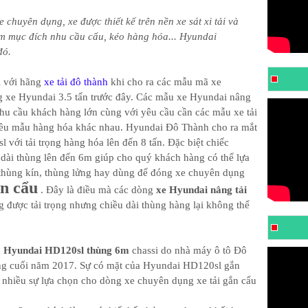
chuyên dụng, xe được thiết kế trên nền xe sát xi tải và
m mục đích nhu cầu cẩu, kéo hàng hóa... Hyundai
đó.
i với hãng
xe tải đô thành
khi cho ra các mẫu mã xe
ng xe Hyundai 3.5 tấn trước đây. Các mẫu xe Hyundai nâng
nhu cầu khách hàng lớn cùng với yêu cầu cần các mẫu xe tải
hiều mẫu hàng hóa khác nhau. Hyundai Đô Thành cho ra mắt
với tải trọng hàng hóa lên đến 8 tấn. Đặc biệt chiếc
dài thùng lên đến 6m giúp cho quý khách hàng có thể lựa
 thùng kín, thùng lửng hay dùng để đóng xe chuyên dụng
n cẩu
. Đây là điều mà các dòng
xe Hyundai nâng tải
 được tải trọng nhưng chiều dài thùng hàng lại không thể
e
Hyundai HD120sl thùng 6m
chassi do nhà máy ô tô Đô
ường cuối năm 2017. Sự có mặt của Hyundai HD120sl gắn
nhiều sự lựa chọn cho dòng xe chuyên dụng xe tải gắn cẩu