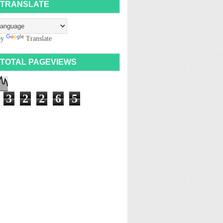
TRANSLATE
by
Translate
TOTAL PAGEVIEWS
3
2
2
6
5