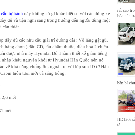
rất cao tr
n cẩu tự hành
này không có gì khác biệt so với các dòng xe
hóa nên tr
 đầy đủ và tiện nghi sang trọng hướng đến người dùng một
 cần thiết.
p đầy đủ các nhu cầu giải trí đường dài : Vô lăng gật gù,
ách hàng chọn ) đầu CD, tẩu châm thuốc, điều hoà 2 chiều.
tấn
được nhà máy Hyundai Đô Thành thiết kế giảm tiếng
ới nhập khẩu nguyên khối từ Hyundai Hàn Quốc nên nó
c về khả năng chống ồn, ngoài ra với lớp sơn ID từ Hàn
Cabin luôn tươi mới và sáng bóng.
bền bỉ ch
t
i 2,6 mét
81 mét
HD120s sử
tấ...