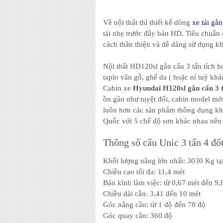
Về nội thất thì thiết kế dòng
xe tải gắ
tải nhẹ trước đây bản HD. Tiêu chuẩn
cách thân thiện và dễ dàng sử dụng khi
Nội thất HD120sl gắn cẩu 3 tấn tích hợ
taplo vân gỗ, ghế da ( hoặc nỉ tuỳ kh
Cabin xe
Hyundai H120sl gắn cẩu 3 
ồn gần như tuyệt đối, cabin model m
luôn hơn các sản phẩm thông dụng khá
Quốc với 5 chế độ sơn khác nhau nên 
Thông số cẩu Unic 3 tấn 4 đố
Khối lượng nâng lớn nhất: 3030 Kg tạ
Chiều cao tối đa: 11,4 mét
Bán kính làm việc: từ 0,67 mét đến 9,
Chiều dài cần: 3,41 đến 10 mét
Góc nâng cần: từ 1 độ đến 78 độ
Góc quay cần: 360 độ