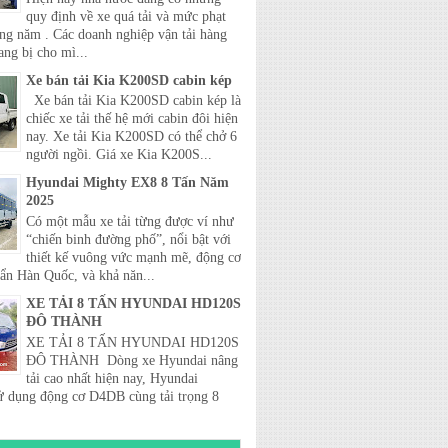
quy định về xe quá tải và mức phạt
ong năm . Các doanh nghiệp vận tải hàng
ang bị cho mì...
Xe bán tải Kia K200SD cabin kép
Xe bán tải Kia K200SD cabin kép là
chiếc xe tải thế hệ mới cabin đôi hiện
nay. Xe tải Kia K200SD có thể chở 6
người ngồi. Giá xe Kia K200S...
Hyundai Mighty EX8 8 Tấn Năm
2025
Có một mẫu xe tải từng được ví như
“chiến binh đường phố”, nổi bật với
thiết kế vuông vức mạnh mẽ, động cơ
uẩn Hàn Quốc, và khả năn...
XE TẢI 8 TẤN HYUNDAI HD120S
ĐÔ THÀNH
XE TẢI 8 TẤN HYUNDAI HD120S
ĐÔ THÀNH Dòng xe Hyundai nâng
tải cao nhất hiện nay, Hyundai
 dụng động cơ D4DB cùng tải trọng 8