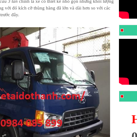
cau 3 tan
chính là xe có thiết kế nhỏ gọn nhưng khối lượng
g với đó kích cỡ thùng hàng đã lớn và dài hơn so với các
 trước đây.