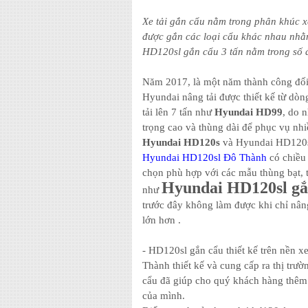
Xe tải gắn cẩu nằm trong phân khúc xe 
được gắn các loại cẩu khác nhau nhằ
HD120sl gắn cẩu 3 tấn nằm trong số 
Năm 2017, là một năm thành công đố
Hyundai nâng tải được thiết kế từ dò
tải lên 7 tấn như
Hyundai HD99
, do 
trọng cao và thùng dài để phục vụ n
Hyundai HD120s
và Hyundai HD120sl 
Hyundai HD120sl Đô Thành
có chiều 
chọn phù hợp với các mẫu thùng bạt,
Hyundai HD120sl gắ
như
trước đây không làm được khi chỉ nâng
lớn hơn .
- HD120sl gắn cẩu thiết kế trên nền x
Thành thiết kế và cung cấp ra thị tr
cẩu đã giúp cho quý khách hàng thêm 
của mình.