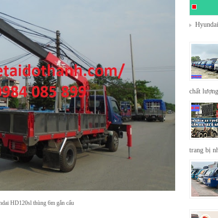
Hyundai
chất lượng
trang bị n
dai HD120sl thùng 6m gắn cẩu