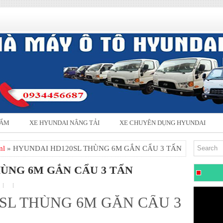
HẨM
XE HYUNDAI NÂNG TẢI
XE CHUYÊN DỤNG HYUNDAI
ml
» HYUNDAI HD120SL THÙNG 6M GẮN CẨU 3 TẤN
ÙNG 6M GẮN CẨU 3 TẤN
SL THÙNG 6M GẮN CẨU 3