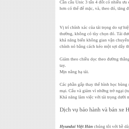
Cần cẩu Unic 3 tấn 4 đốt có nhiều ưu đ
hơn có thể để mặc, và, theo đó, tăng đ
Vị trí chính xác của tải trọng do sự 
thường, không có tùy chọn đó. Tải đượ
khả năng biến không gian vận chuyển 
chỉnh nó bằng cách kéo một sợi dây t
Giảm theo chiều dọc theo đường thẳng
tay.
Mịn nâng hạ tải.
Các phần gấp thay thế hình học bùng 
mại. Cẩu và giảm vì những trở ngại (t
Khả năng làm việc với tải trọng dưới m
Dịch vụ bảo hành và bán xe 
Hyundai Việt Hàn
chúng tôi với bề dà