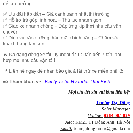
để tận hưởng:
✅
Ưu đãi hấp dẫn – Giá cạnh tranh nhất thị trường.
✅
Hỗ trợ trả góp linh hoạt – Thủ tục nhanh gọn.
✅
Giao xe nhanh chóng – Đáp ứng kịp thời nhu cầu vận
chuyển.
✅
Dịch vụ bảo dưỡng, hậu mãi chính hãng – Chăm sóc
khách hàng tận tâm.
🔥
Đa dạng dòng xe tải Hyundai
từ 1.5 tấn đến 7 tấn, phù
hợp mọi nhu cầu vận tải!
📍
Liên hệ ngay để nhận báo giá & lái thử xe miễn phí!
🚀
=> Tham khảo về
:
Đại lý xe tải Hyundai Thái Bình
Mọi chi tiết xin vui lòng liên hệ:
Trương Đại Đồng
Sales Manager
Hotline:
0984 085 899
Add:
KM21 TT Đông Anh, Hà Nội
Email:
truongdongmotor@gmail.com