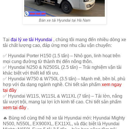
Bán xe tải Hyundai tại Hà Nam
Tại
đại lý xe tải Hyundai
, chúng tôi mang đến
nhiều dòng xe
tải chất lượng cao
, đáp ứng mọi nhu cầu vận chuyển:
✅
Hyundai Porter H150 (1.5 tấn)
– Nhỏ gọn, linh hoạt trên
mọi cung đường từ thành thị đến nông thôn.
✅
Hyundai N250 & N250SL (2.5 tấn)
– Trải nghiệm vận tải
khác biệt với thiết kế tối ưu.
✅
Hyundai W750 & W750L (3.5 tấn)
– Mạnh mẽ, bền bỉ, phù
hợp với đa dạng ngành nghề. Chi tiết sản phẩm
xem ngay
tại đây
✅
Hyundai W11S, W11SL & W11XL (7 tấn)
– Tải lớn, nâng
tải vượt trội, mang lại lợi ích kinh tế cao. Chi tiết sản phẩm
xem tại đây
.
🔥
Bùng nổ cùng thế hệ xe tải Hyundai mới
: Hyundai Mighty
N500, N550L, EX900XL, EX11XL, và đặc biệt là Hyundai