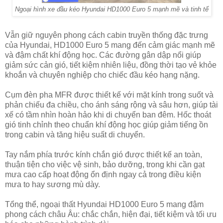
Ngoại hình xe đầu kéo Hyundai HD1000 Euro 5 mạnh mẽ và tinh tế
Vẫn giữ nguyên phong cách cabin truyền thống đặc trưng
của Hyundai, HD1000 Euro 5 mang đến cảm giác mạnh mẽ
và đậm chất khí động học. Các đường gân dập nổi giúp
giảm sức cản gió, tiết kiệm nhiên liệu, đồng thời tạo vẻ khỏe
khoắn và chuyên nghiệp cho chiếc đầu kéo hạng nặng.
Cụm đèn pha MFR được thiết kế với mặt kính trong suốt và
phản chiếu đa chiều, cho ánh sáng rộng và sâu hơn, giúp tài
xế có tầm nhìn hoàn hảo khi di chuyển ban đêm. Hốc thoát
gió tinh chỉnh theo chuẩn khí động học giúp giảm tiếng ồn
trong cabin và tăng hiệu suất di chuyển.
Tay nắm phía trước kính chắn gió được thiết kế an toàn,
thuận tiện cho việc vệ sinh, bảo dưỡng, trong khi cần gạt
mưa cao cấp hoạt động ổn định ngay cả trong điều kiện
mưa to hay sương mù dày.
Tổng thể, ngoại thất Hyundai HD1000 Euro 5 mang đậm
phong cách châu Âu: chắc chắn, hiện đại, tiết kiệm và tối ưu