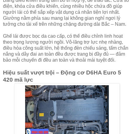
Bảng điều khiển trung tâm bố trí hợp lý, dễ thao tác. Cửa sổ
điện, khóa cửa điều khiển, cùng nhiều hộc chứa đồ giúp
người lái có thể sắp xếp vật dụng cá nhân tiện lợi nhất.
Giường nằm phía sau mang lại không gian nghỉ ngơi lý
tưởng cho tài xế trên những chặng đường dài Bắc – Nam.
Ghế lái được bọc da cao cấp, có thể điều chỉnh linh hoạt
theo trọng lượng người ngồi. Vô-lăng trợ lực nhẹ nhàng,
điều hòa công suất lớn, hệ thống đèn chiếu sáng, tấm chắn
nắng và dây đai an toàn đều được trang bị đầy đủ — đảm
bảo mỗi chuyến đi đều an toàn và thoải mái tuyệt đối.
Hiệu suất vượt trội – Động cơ D6HA Euro 5
420 mã lực