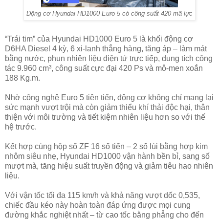
Động cơ Hyundai HD1000 Euro 5 có công suất 420 mã lực
“Trái tim” của Hyundai HD1000 Euro 5 là khối động cơ
D6HA Diesel 4 kỳ, 6 xi-lanh thẳng hàng, tăng áp – làm mát
bằng nước, phun nhiên liệu điện tử trực tiếp, dung tích công
tác 9.960 cm³, công suất cực đại 420 Ps và mô-men xoắn
188 Kg.m.
Nhờ công nghệ Euro 5 tiên tiến, động cơ không chỉ mang lại
sức mạnh vượt trội mà còn giảm thiểu khí thải độc hại, thân
thiện với môi trường và tiết kiệm nhiên liệu hơn so với thế
hệ trước.
Kết hợp cùng hộp số ZF 16 số tiến – 2 số lùi bằng hợp kim
nhôm siêu nhẹ, Hyundai HD1000 vận hành bền bỉ, sang số
mượt mà, tăng hiệu suất truyền động và giảm tiêu hao nhiên
liệu.
Với vận tốc tối đa 115 km/h và khả năng vượt dốc 0,535,
chiếc đầu kéo này hoàn toàn đáp ứng được mọi cung
đường khắc nghiệt nhất – từ cao tốc bằng phẳng cho đến