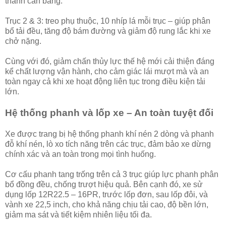
thanh cân bằng.
Trục 2 & 3: treo phụ thuộc, 10 nhíp lá mỗi trục – giúp phân
bổ tải đều, tăng độ bám đường và giảm độ rung lắc khi xe
chở nặng.
Cùng với đó, giảm chấn thủy lực thế hệ mới cải thiện đáng
kể chất lượng vận hành, cho cảm giác lái mượt mà và an
toàn ngay cả khi xe hoạt động liên tục trong điều kiện tải
lớn.
Hệ thống phanh và lốp xe – An toàn tuyệt đối
Xe được trang bị hệ thống phanh khí nén 2 dòng và phanh
đỗ khí nén, lò xo tích năng trên các trục, đảm bảo xe dừng
chính xác và an toàn trong mọi tình huống.
Cơ cấu phanh tang trống trên cả 3 trục giúp lực phanh phân
bổ đồng đều, chống trượt hiệu quả. Bên cạnh đó, xe sử
dụng lốp 12R22.5 – 16PR, trước lốp đơn, sau lốp đôi, và
vành xe 22,5 inch, cho khả năng chịu tải cao, độ bền lớn,
giảm ma sát và tiết kiệm nhiên liệu tối đa.