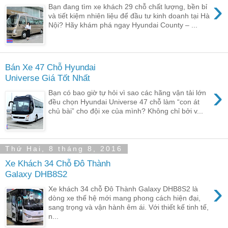
›
Bạn đang tìm xe khách 29 chỗ chất lượng, bền bỉ
và tiết kiệm nhiên liệu để đầu tư kinh doanh tại Hà
Nội? Hãy khám phá ngay Hyundai County – ...
Bán Xe 47 Chỗ Hyundai
Universe Giá Tốt Nhất
›
Bạn có bao giờ tự hỏi vì sao các hãng vận tải lớn
đều chọn Hyundai Universe 47 chỗ làm “con át
chủ bài” cho đội xe của mình? Không chỉ bởi v...
Thứ Hai, 8 tháng 8, 2016
Xe Khách 34 Chỗ Đô Thành
Galaxy DHB8S2
›
Xe khách 34 chỗ Đô Thành Galaxy DHB8S2 là
dòng xe thế hệ mới mang phong cách hiện đại,
sang trọng và vận hành êm ái. Với thiết kế tinh tế,
n...