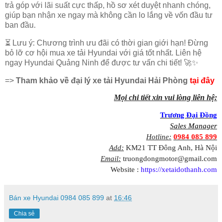
trả góp với lãi suất cực thấp
, hồ sơ xét duyệt nhanh chóng,
giúp bạn nhận xe ngay mà không cần lo lắng về vốn đầu tư
ban đầu.
⏳
Lưu ý:
Chương trình ưu đãi có
thời gian giới hạn
! Đừng
bỏ lỡ cơ hội
mua xe tải Hyundai với giá tốt nhất
.
Liên hệ
ngay Hyundai Quảng Ninh
để được tư vấn chi tiết! 🚀✨
=>
Tham khảo về đại lý xe tải Hyundai Hải Phòng
tại đây
Mọi chi tiết xin vui lòng liên hệ:
Trương Đại Đồng
Sales Manager
Hotline:
0984 085 899
Add:
KM21 TT Đông Anh, Hà Nội
Email:
truongdongmotor@gmail.com
Website :
https://xetaidothanh.com
Bán xe Hyundai 0984 085 899
at
16:46
Chia sẻ