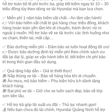
hỗ trợ toàn bộ lệ phí trước bạ, giúp tiết kiệm ngay
từ 10 – 30
triệu đồng
tùy theo dòng xe tải Hyundai mà bạn lựa chọn.
✅
Miễn phí 1 năm bảo hiểm vật chất – An tâm vận hành!
👉 Với bảo hiểm vật chất
trị giá hàng chục triệu đồng
, khách
hàng hoàn toàn yên tâm khi di chuyển, tránh được rủi ro
ngoài ý muốn. Hỗ trợ bảo vệ xe tải trước các tình huống như
va chạm, thiên tai, mất cắp…
✅
Bảo dưỡng miễn phí – Đảm bảo xe luôn hoạt động tối ưu!
👉 Được
bảo dưỡng định kỳ miễn phí
theo chính sách ưu
đãi tại đại lý, giúp xe vận hành bền bỉ, tiết kiệm chi phí bảo
trì trong thời gian đầu sử dụng.
✅
Quà tặng hấp dẫn – Giá trị thiết thực!
🎁
Nắp thùng xe tải
– Bảo vệ hàng hóa khi di chuyển.
🎁
Áo mưa, mũ bảo hiểm
– Phụ kiện hữu ích dành tặng
khách hàng.
🎁
Bạt phủ xe tải
– Giữ cho xe luôn sạch đẹp, bảo vệ lớp
sơn bền lâu.
✅
Hỗ trợ trả góp lãi suất ưu đãi – Thủ tục nhanh gọn!
💰 Nếu bạn chưa đủ tài chính, Hyundai Quảng Ninh hỗ trợ