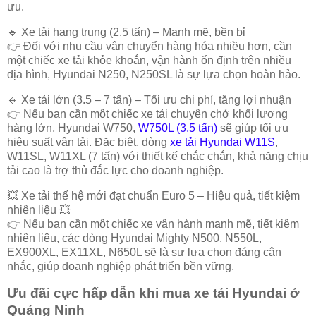
ưu.
🔹
Xe tải hạng trung (2.5 tấn) – Mạnh mẽ, bền bỉ
👉 Đối với nhu cầu vận chuyển hàng hóa nhiều hơn, cần
một chiếc xe tải khỏe khoắn, vận hành ổn định trên nhiều
địa hình,
Hyundai N250, N250SL
là sự lựa chọn hoàn hảo.
🔹
Xe tải lớn (3.5 – 7 tấn) – Tối ưu chi phí, tăng lợi nhuận
👉 Nếu bạn cần một chiếc xe tải chuyên chở khối lượng
hàng lớn,
Hyundai W750,
W750L (3.5 tấn)
sẽ giúp tối ưu
hiệu suất vận tải. Đặc biệt, dòng
xe tải
Hyundai W11S
,
W11SL, W11XL (7 tấn)
với thiết kế chắc chắn, khả năng chịu
tải cao là trợ thủ đắc lực cho doanh nghiệp.
💥
Xe tải thế hệ mới đạt chuẩn Euro 5 – Hiệu quả, tiết kiệm
nhiên liệu
💥
👉 Nếu bạn cần một chiếc xe
vận hành mạnh mẽ, tiết kiệm
nhiên liệu
, các dòng
Hyundai Mighty N500, N550L,
EX900XL, EX11XL, N650L
sẽ là sự lựa chọn đáng cân
nhắc, giúp doanh nghiệp phát triển bền vững.
Ưu đãi cực hấp dẫn khi mua xe tải Hyundai ở
Quảng Ninh