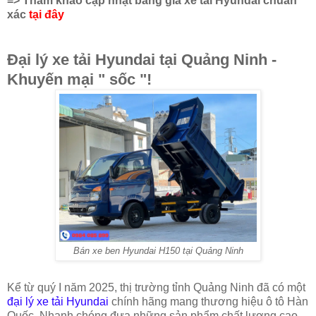
=> Tham khảo cập nhật bảng giá xe tải Hyundai chuẩn
xác
tại đây
Đại lý xe tải Hyundai tại Quảng Ninh -
Khuyến mại " sốc "!
Bán xe ben Hyundai H150 tại Quảng Ninh
Kể từ quý I năm 2025, thị trường tỉnh Quảng Ninh đã có một
đại lý xe tải Hyundai
chính hãng mang thương hiệu ô tô Hàn
Quốc. Nhanh chóng đưa những sản phẩm chất lượng cao,