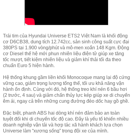
Trái tim của Hyundai Universe ETS2 Việt Nam là khối động
cơ D6CB38, dung tích 12.742cc, sản sinh công suất cực đại
380PS tại 1.900 vòng/phút và mô-men xoắn 148 Kgm. Động
cơ Diesel thế hệ mới phun nhiên liệu điện tử giúp xe tăng
tốc mượt, tiết kiệm nhiên liệu và giảm khí thải tối đa theo
chuẩn Euro 5 hiện hành.
Hệ thống khung gầm liền khối Monocoque mang lại độ cứng
vững cao, giảm trọng lượng tổng thể, tối ưu khả năng vận
hành ổn định. Cùng với đó, hệ thống treo khí nén 6 bầu hơi
(2 trước, 4 sau) và giảm chấn thủy lực kép giúp xe di chuyển
êm ái, ngay cả trên những cung đường đèo dốc hay gồ ghề.
Đặc biệt, phanh ABS hai dòng khí nén đảm bảo an toàn
tuyệt đối khi di chuyển tốc độ cao. Đây là yếu tố khiến nhiều
doanh nghiệp vận tải và hợp tác xã hành khách lựa chọn
Universe làm “xương sống” trong đội xe của mình.