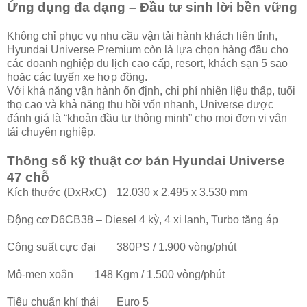
Ứng dụng đa dạng – Đầu tư sinh lời bền vững
Không chỉ phục vụ nhu cầu vận tải hành khách liên tỉnh,
Hyundai Universe Premium còn là lựa chọn hàng đầu cho
các doanh nghiệp du lịch cao cấp, resort, khách sạn 5 sao
hoặc các tuyến xe hợp đồng.
Với khả năng vận hành ổn định, chi phí nhiên liệu thấp, tuổi
thọ cao và khả năng thu hồi vốn nhanh, Universe được
đánh giá là “khoản đầu tư thông minh” cho mọi đơn vị vận
tải chuyên nghiệp.
Thông số kỹ thuật cơ bản Hyundai Universe
47 chỗ
Kích thước (DxRxC)
12.030 x 2.495 x 3.530 mm
Động cơ
D6CB38 – Diesel 4 kỳ, 4 xi lanh, Turbo tăng áp
Công suất cực đại
380PS / 1.900 vòng/phút
Mô-men xoắn
148 Kgm / 1.500 vòng/phút
Tiêu chuẩn khí thải
Euro 5