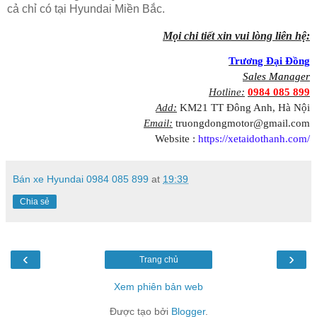
cả chỉ có tại Hyundai Miền Bắc.
Mọi chi tiết xin vui lòng liên hệ:
Trương Đại Đồng
Sales Manager
Hotline:
0984 085 899
Add:
KM21 TT Đông Anh, Hà Nội
Email:
truongdongmotor@gmail.com
Website :
https://xetaidothanh.com/
Bán xe Hyundai 0984 085 899
at
19:39
Chia sẻ
‹
›
Trang chủ
Xem phiên bản web
Được tạo bởi
Blogger
.