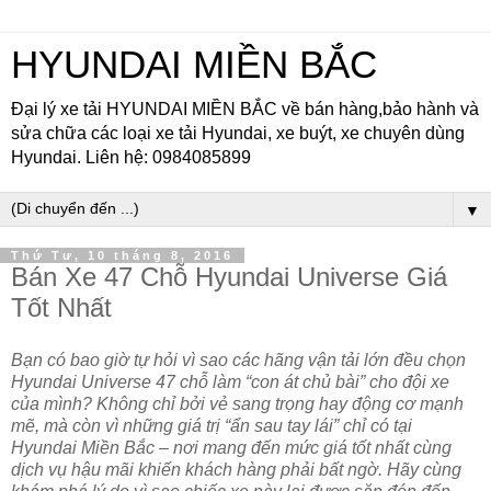
HYUNDAI MIỀN BẮC
Đại lý xe tải HYUNDAI MIỀN BẮC về bán hàng,bảo hành và
sửa chữa các loại xe tải Hyundai, xe buýt, xe chuyên dùng
Hyundai. Liên hệ: 0984085899
▼
Thứ Tư, 10 tháng 8, 2016
Bán Xe 47 Chỗ Hyundai Universe Giá
Tốt Nhất
Bạn có bao giờ tự hỏi vì sao các hãng vận tải lớn đều chọn
Hyundai Universe 47 chỗ làm “con át chủ bài” cho đội xe
của mình? Không chỉ bởi vẻ sang trọng hay động cơ mạnh
mẽ, mà còn vì những giá trị “ẩn sau tay lái” chỉ có tại
Hyundai Miền Bắc – nơi mang đến mức giá tốt nhất cùng
dịch vụ hậu mãi khiến khách hàng phải bất ngờ. Hãy cùng