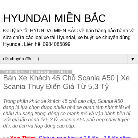
HYUNDAI MIỀN BẮC
Đại lý xe tải HYUNDAI MIỀN BẮC về bán hàng,bảo hành và
sửa chữa các loại xe tải Hyundai, xe buýt, xe chuyên dùng
Hyundai. Liên hệ: 0984085899
▼
Thứ Năm, 16 tháng 2, 2017
Bán Xe Khách 45 Chỗ Scania A50 | Xe
Scania Thụy Điển Giá Từ 5,3 Tỷ
Trong phân khúc xe khách 45 chỗ cao cấp, Scania A50
đang là lựa chọn được nhiều nhà xe quan tâm nhờ thiết kế
châu Âu sang trọng, động cơ mạnh mẽ và vận hành bền bỉ.
Với giá lăn bánh từ 5,3 tỷ, Scania A50 phù hợp chạy tuyến
dài, du lịch và hợp đồng cao cấp.