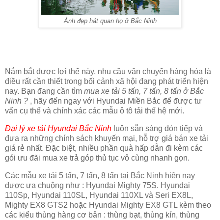
Ảnh đẹp hát quan họ ở Bắc Ninh
Nắm bắt được lợi thế này, nhu cầu vận chuyển hàng hóa là
điều rất cần thiết trong bối cảnh xã hội đang phát triển hiện
nay. Bạn đang cần tìm
mua xe tải 5 tấn, 7 tấn, 8 tấn ở Bắc
Ninh ?
, hãy đến ngay với Hyundai Miền Bắc để được tư
vấn cụ thể và chính xác các mẫu ô tô tải thế hệ mới.
Đại lý xe tải Hyundai Bắc Ninh
luôn sẵn sàng đón tiếp và
đưa ra những chính sách khuyến mại, hỗ trợ giá bán xe tải
giá rẻ nhất. Đặc biệt, nhiều phần quà hấp dẫn đi kèm các
gói ưu đãi mua xe trả góp thủ tục vô cùng nhanh gọn.
Các mẫu xe tải 5 tấn, 7 tấn, 8 tấn tại Bắc Ninh hiện nay
được ưa chuộng như : Hyundai Mighty 75S. Hyundai
110Sp, Hyundai 110SL, Hyundai 110XL và Seri EX8L,
Mighty EX8 GTS2 hoặc Hyundai Mighty EX8 GTL kèm theo
các kiểu thùng hàng cơ bản : thùng bạt, thùng kín, thùng