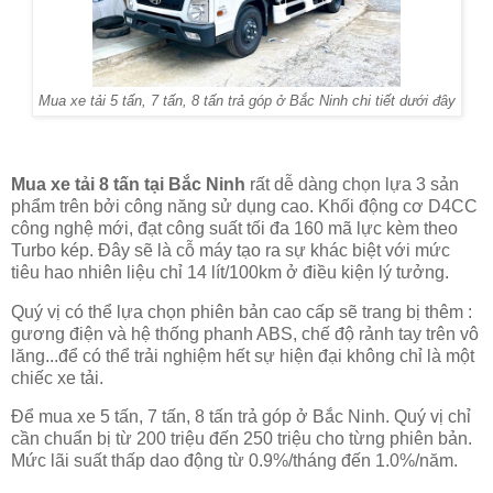
Mua xe tải 5 tấn, 7 tấn, 8 tấn trả góp ở Bắc Ninh chi tiết dưới đây
Mua xe tải 8 tấn tại Bắc Ninh
rất dễ dàng chọn lựa 3 sản
phẩm trên bởi công năng sử dụng cao. Khối động cơ D4CC
công nghệ mới, đạt công suất tối đa 160 mã lực kèm theo
Turbo kép. Đây sẽ là cỗ máy tạo ra sự khác biệt với mức
tiêu hao nhiên liệu chỉ 14 lít/100km ở điều kiện lý tưởng.
Quý vị có thể lựa chọn phiên bản cao cấp sẽ trang bị thêm :
gương điện và hệ thống phanh ABS, chế độ rảnh tay trên vô
lăng...để có thể trải nghiệm hết sự hiện đại không chỉ là một
chiếc xe tải.
Để mua xe 5 tấn, 7 tấn, 8 tấn trả góp ở Bắc Ninh. Quý vị chỉ
cần chuẩn bị từ 200 triệu đến 250 triệu cho từng phiên bản.
Mức lãi suất thấp dao động từ 0.9%/tháng đến 1.0%/năm.