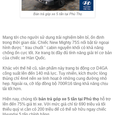
Bán trả góp xe 5 tấn tại Phú Thọ
Mang tới cho người sử dụng trải nghiệm bền bỉ, ổn định
trong thời gian dài. Chiếc New Mighty 75S nổi bật từ ngoại
hình được " trau chuốt " cabin nguyên khối có khả năng
chống ổn cực tốt. Xe trang bị đầy đủ tính năng giải trí cơ bản
của chiếc xe Hàn Quốc.
Khác với thế hệ cũ, sản phẩm này trang bị động cơ D4GA
công suất lên đến 140 mã lực. Tuy nhiên, kích thước lòng
thùng chỉ 4m4 nên xe linh hoạt ở những cung đường nhỏ
hẹp. Ngoài ra, cỡ lốp đồng bộ 700R16 tăng khả năng chịu
tải tốt hơn.
Hiện nay, chúng tôi
bán trả góp xe 5 tấn tại Phú thọ
hỗ trợ
lên đến 75% giá trị xe. Với mức giá chỉ từ 690 triệu và tối
thiểu quý vị cần có 200 triệu để có thể sở hữu ngay chiếc
Hyundai 5 tấn chính hãng.