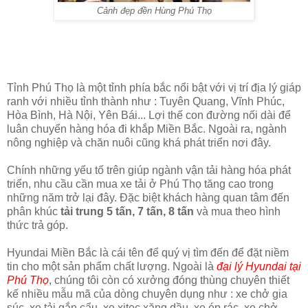
Cảnh đẹp đền Hùng Phú Thọ
Tỉnh Phú Thọ là một tỉnh phía bắc nổi bật với vị trí địa lý giáp
ranh với nhiều tỉnh thành như : Tuyên Quang, Vĩnh Phúc,
Hòa Bình, Hà Nội, Yên Bái... Lợi thế con đường nối dài để
luân chuyển hàng hóa đi khắp Miền Bắc. Ngoài ra, ngành
nông nghiệp và chăn nuôi cũng khá phát triển nơi đây.
Chính những yếu tố trên giúp ngành vận tải hàng hóa phát
triển, nhu cầu cần mua xe tải ở Phú Thọ tăng cao trong
những năm trở lại đây. Đặc biệt khách hàng quan tâm đến
phân khúc
tải trung 5 tấn, 7 tấn, 8 tấn
và mua theo hình
thức trả góp.
Hyundai Miền Bắc là cái tên để quý vị tìm đến để đặt niềm
tin cho một sản phẩm chất lượng. Ngoài là
đại lý Hyundai tại
Phú Thọ
, chúng tôi còn có xưởng đóng thùng chuyên thiết
kế nhiều mẫu mã của dòng chuyên dụng như : xe chở gia
súc, xe tải gắn cẩu, xe xitec xăng dầu, xe ép rác, xe chở