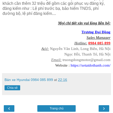
khách cần thêm 32 triệu để gồm các gói phục vụ đăng ký,
đăng kiểm như : Lệ phí trước bạ, bảo hiểm TNDS, phí
đường bộ, lệ phí đăng kiểm....
Mọi chi tiết xin vui lòng liên hệ:
Trương Đại Đồng
Sales Manager
Hotline:
0984 085 899
A
dd:
Nguyễn Văn Linh, Long Biên, Hà Nội
Ngọc Hồi, Thanh Trì, Hà Nội
Email:
truongdongmotor@gmail.com
Website :
https://xetaidothanh.com/
Bán xe Hyundai 0984 085 899
at
22:16
Chia sẻ
‹
›
Trang chủ