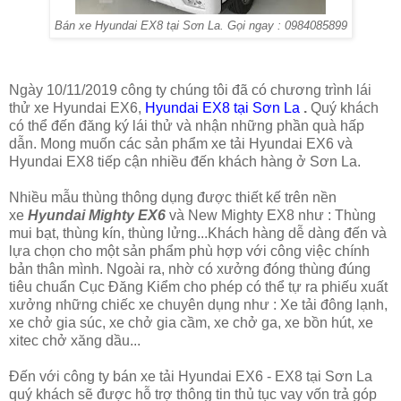
Bán xe Hyundai EX8 tại Sơn La. Gọi ngay : 0984085899
Ngày 10/11/2019 công ty chúng tôi đã có chương trình lái
thử xe Hyundai EX6,
Hyundai EX8 tại Sơn La
.
Quý khách
có thể đến đăng ký lái thử và nhận những phần quà hấp
dẫn. Mong muốn các sản phẩm xe tải Hyundai EX6 và
Hyundai EX8 tiếp cận nhiều đến khách hàng ở Sơn La.
Nhiều mẫu thùng thông dụng được thiết kế trên nền
xe
Hyundai Mighty EX6
và New Mighty EX8 như : Thùng
mui bạt, thùng kín, thùng lửng...Khách hàng dễ dàng đến và
lựa chọn cho một sản phẩm phù hợp với công việc chính
bản thân mình. Ngoài ra, nhờ có xưởng đóng thùng đúng
tiêu chuẩn Cục Đăng Kiểm cho phép có thể tự ra phiếu xuất
xưởng những chiếc xe chuyên dụng như : Xe tải đông lạnh,
xe chở gia súc, xe chở gia cầm, xe chở ga, xe bồn hút, xe
xitec chở xăng dầu...
Đến với công ty bán xe tải Hyundai EX6 - EX8 tại Sơn La
quý khách sẽ được hỗ trợ thông tin thủ tục vay vốn trả góp