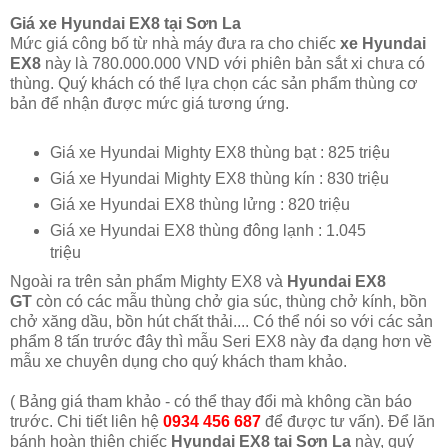
Giá xe Hyundai EX8 tại Sơn La
Mức giá công bố từ nhà máy đưa ra cho chiếc
xe Hyundai
EX8
này là 780.000.000 VND với phiên bản sắt xi chưa có
thùng. Quý khách có thể lựa chọn các sản phẩm thùng cơ
bản để nhận được mức giá tương ứng.
Giá xe Hyundai Mighty EX8 thùng bạt : 825 triệu
Giá xe Hyundai Mighty EX8 thùng kín : 830 triệu
Giá xe Hyundai EX8 thùng lửng : 820 triệu
Giá xe Hyundai EX8 thùng đông lạnh : 1.045
triệu
Ngoài ra trên sản phẩm Mighty EX8 và
Hyundai EX8
GT
còn có các mẫu thùng chở gia súc, thùng chở kính, bồn
chở xăng dầu, bồn hút chất thải.... Có thể nói so với các sản
phẩm 8 tấn trước đây thì mẫu Seri EX8 này đa dạng hơn về
mẫu xe chuyên dụng cho quý khách tham khảo.
( Bảng giá tham khảo - có thể thay đổi mà không cần báo
trước. Chi tiết liên hệ
0934 456 687
để được tư vấn). Để lăn
bánh hoàn thiện chiếc
Hyundai EX8 tại Sơn La
này, quý