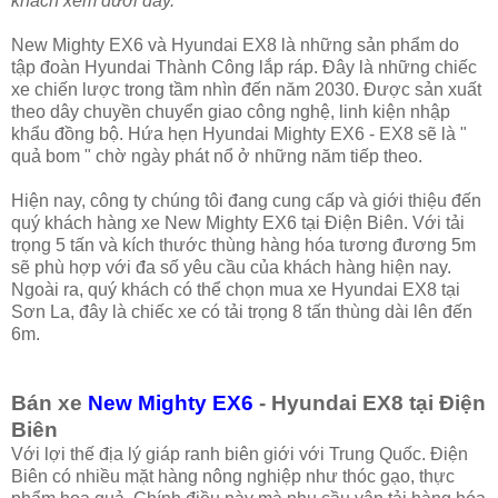
khách xem dưới đây.
New Mighty EX6 và Hyundai EX8 là những sản phẩm do
tập đoàn Hyundai Thành Công lắp ráp. Đây là những chiếc
xe chiến lược trong tầm nhìn đến năm 2030. Được sản xuất
theo dây chuyền chuyển giao công nghệ, linh kiện nhập
khẩu đồng bộ. Hứa hẹn Hyundai Mighty EX6 - EX8 sẽ là "
quả bom " chờ ngày phát nổ ở những năm tiếp theo.
Hiện nay, công ty chúng tôi đang cung cấp và giới thiệu đến
quý khách hàng xe New Mighty EX6 tại Điện Biên. Với tải
trọng 5 tấn và kích thước thùng hàng hóa tương đương 5m
sẽ phù hợp với đa số yêu cầu của khách hàng hiện nay.
Ngoài ra, quý khách có thể chọn mua xe Hyundai EX8 tại
Sơn La, đây là chiếc xe có tải trọng 8 tấn thùng dài lên đến
6m.
Bán xe
New Mighty EX6
- Hyundai EX8 tại Điện
Biên
Với lợi thế địa lý giáp ranh biên giới với Trung Quốc. Điện
Biên có nhiều mặt hàng nông nghiệp như thóc gạo, thực