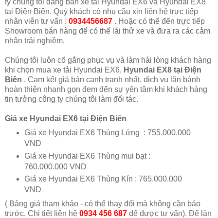
ty chúng tôi đang bán xe tải Hyundai EX6 và Hyundai EX8
tại Điện Biên. Quý khách có nhu cầu xin liên hệ trực tiếp
nhân viên tư vấn :
0934456687
. Hoặc có thể đến trực tiếp
Showroom bán hàng để có thể lái thử xe và đưa ra các cảm
nhận trải nghiệm.
Chúng tôi luôn cố gắng phục vụ và làm hài lòng khách hàng
khi chọn mua xe tải Hyundai EX6,
Hyundai EX8 tại Điện
Biên
. Cam kết giá bán cạnh tranh nhất, dịch vụ lăn bánh
hoàn thiện nhanh gọn đem đến sự yên tâm khi khách hàng
tin tưởng công ty chúng tôi làm đối tác.
Giá xe Hyundai EX6 tại Điện Biên
Giá xe Hyundai EX6 Thùng Lửng : 755.000.000
VND
Giá xe Hyundai EX6 Thùng mui bạt :
760.000.000 VND
Giá xe Hyundai EX6 Thùng Kín : 765.000.000
VND
( Bảng giá tham khảo - có thể thay đổi mà không cần báo
trước. Chi tiết liên hệ
0934 456 687
để được tư vấn). Để lăn