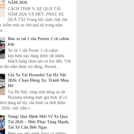
NĂM 2026
CÁCH TÍNH % XE QUÁ TẢI
NĂM 2026 VÀ MỨC PHẠT XE
QUÁ TẢI Trong bối cảnh chặt chẽ
c kiểm soát xe chở quá tải trong năm
u ...
Bán xe tải 1 tấn Porter 2 cũ cabin
kép
Xe tải 1 tấn Porter 2 cũ cabin
kép hiện nay đang được rất nhiều
khách hàng chọn lựa và tìm đến. Với
ệu lâu năm được tin dùng, Hyund...
Giá Xe Tải Hyundai Tại Hà Nội
2026: Chọn Đúng Xe, Tránh Mua
Hớ
Tại Hà Nội, cùng một dòng xe tải
Hyundai nhưng mức giá thực tế có
lệch đáng kể tùy cấu hình và thời điểm
2026, việc nắm r...
Nóng! Quy Định Mới Về Xe Quá
Tải 2026 – Mức Phạt Tăng Mạnh,
Tài Xế Cần Biết Ngay
Hiện nay nhà nước đang có những