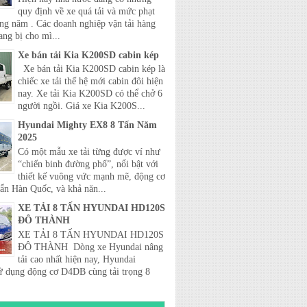
quy định về xe quá tải và mức phạt
ong năm . Các doanh nghiệp vận tải hàng
ang bị cho mì...
Xe bán tải Kia K200SD cabin kép
Xe bán tải Kia K200SD cabin kép là
chiếc xe tải thế hệ mới cabin đôi hiện
nay. Xe tải Kia K200SD có thể chở 6
người ngồi. Giá xe Kia K200S...
Hyundai Mighty EX8 8 Tấn Năm
2025
Có một mẫu xe tải từng được ví như
“chiến binh đường phố”, nổi bật với
thiết kế vuông vức mạnh mẽ, động cơ
uẩn Hàn Quốc, và khả năn...
XE TẢI 8 TẤN HYUNDAI HD120S
ĐÔ THÀNH
XE TẢI 8 TẤN HYUNDAI HD120S
ĐÔ THÀNH Dòng xe Hyundai nâng
tải cao nhất hiện nay, Hyundai
 dụng động cơ D4DB cùng tải trọng 8