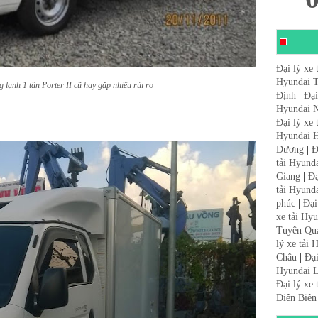
Đại lý xe 
Hyundai 
 lạnh 1 tấn Porter II cũ hay gặp nhiều rủi ro
Định
|
Đại
Hyundai N
Đại lý xe
Hyundai 
Dương
|
Đ
tải Hyund
Giang
|
Đạ
tải Hyund
phúc
|
Đại
xe tải Hy
Tuyên Qu
lý xe tải
Châu
|
Đại
Hyundai L
Đại lý xe
Điện Biên