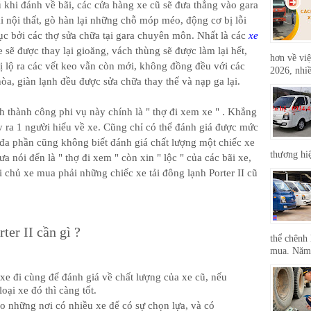
 khi đánh về bãi, các cửa hàng xe cũ sẽ đưa thẳng vào gara
i nội thất, gò hàn lại những chỗ móp méo, động cơ bị lỗi
ục bởi các thợ sửa chữa tại gara chuyên môn. Nhất là các
xe
 sẽ được thay lại gioăng, vách thùng sẽ được làm lại hết,
hơn về việ
ị lộ ra các vết keo vẫn còn mới, không đồng đều với các
2026, nhiề
òa, giàn lạnh đều được sửa chữa thay thế và nạp ga lại.
h thành công phi vụ này chính là " thợ đi xem xe " . Khẳng
y ra 1 người hiểu về xe. Cũng chỉ có thể đánh giá được mức
i đa phần cũng không biết đánh giá chất lượng một chiếc xe
thương hi
ưa nói đến là " thợ đi xem " còn xin " lộc " của các bãi xe,
i chủ xe mua phải những chiếc xe tải đông lạnh Porter II cũ
ter II cần gì ?
thể chênh 
mua. Năm 
e đi cùng để đánh giá về chất lượng của xe cũ, nếu
ại xe đó thì càng tốt.
o những nơi có nhiều xe để có sự chọn lựa, và có