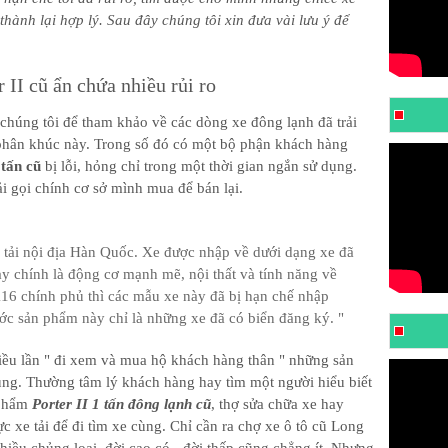
thành lại hợp lý. Sau đây chúng tôi xin đưa vài lưu ý để
 II cũ ẩn chứa nhiều rủi ro
chúng tôi để tham khảo về các dòng xe đông lạnh đã trải
hân khúc này. Trong số đó có một bộ phận khách hàng
 tấn cũ
bị lỗi, hỏng chỉ trong một thời gian ngắn sử dụng.
i gọi chính cơ sở mình mua để bán lại.
 tải nội địa Hàn Quốc. Xe được nhập về dưới dạng xe đã
 chính là động cơ mạnh mẽ, nội thất và tính năng về
 116 chính phủ thì các mẫu xe này đã bị hạn chế nhập
ớc sản phẩm này chỉ là những xe đã có biển đăng ký. "
ều lần " đi xem và mua hộ khách hàng thân " những sản
ụng. Thường tâm lý khách hàng hay tìm một người hiểu biết
 phẩm
Porter II 1 tấn đông lạnh cũ
, thợ sửa chữa xe hay
ực xe tải để đi tìm xe cùng. Chỉ cần ra chợ xe ô tô cũ Long