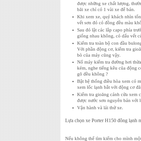
được những xe chất lượng, thườn
bãi xe chỉ có 1 vài xe để bán.
Khi xem xe, quý khách nhìn tổn
vết sơn đó có đồng đều màu khô
Sau đó lật các lắp capo phía tr
giống nhau không, có dấu vết củ
Kiểm tra toàn bộ con đầu bulong
Với phần động cơ, kiểm tra gioă
bò của máy cũng vậy.
Nổ máy kiểm tra đường hơi thừa
kém, nghe tiếng kêu của động c
gõ đều không ?
Bật hệ thống điều hòa xem có m
xem lốc lạnh bắt với động cơ đã
Kiểm tra gioăng cánh cửa xem cò
được nước sơn nguyên bản với l
Vận hành và lái thử xe.
Lựa chọn xe Porter H150 đông lạnh 
Nếu không thể tìm kiếm cho mình một 