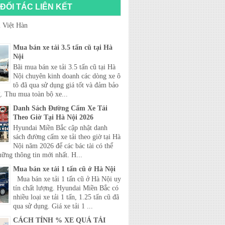
ĐỐI TÁC LIÊN KẾT
 Việt Hàn
Mua bán xe tải 3.5 tấn cũ tại Hà
Nội
Bãi mua bán xe tải 3.5 tấn cũ tại Hà
Nội chuyên kinh doanh các dòng xe ô
tô đã qua sử dụng giá tốt và đảm bảo
. Thu mua toàn bộ xe...
Danh Sách Đường Cấm Xe Tải
Theo Giờ Tại Hà Nội 2026
Hyundai Miền Bắc cập nhật danh
sách đường cấm xe tải theo giờ tại Hà
Nội năm 2026 để các bác tài có thể
hững thông tin mới nhất. H...
Mua bán xe tải 1 tấn cũ ở Hà Nội
Mua bán xe tải 1 tấn cũ ở Hà Nội uy
tín chất lượng. Hyundai Miền Bắc có
nhiều loại xe tải 1 tấn, 1.25 tấn cũ đã
qua sử dụng. Giá xe tải 1 ...
CÁCH TÍNH % XE QUÁ TẢI