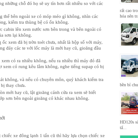
g những chỗ đó họ sẽ uy tín hơn rất nhiều so với các
rất cao tr
hóa nên tr
g thể bên ngoài xe có móp méo gì không, nhìn các
ng, kiểm tra thùng bệ có ổn không.
ước cabin lên xem nước sơn bên trong và bên ngoài có
a sơn lại không.
 ốc xem đã bị trờn toét chưa, nhất là hộp số với máy,
ng đáy các te với lốc máy là mới hay cũ, gioăng đầu
 xem có ra nhiều không, nếu ra nhiều thì máy đó đã
ơ xem có rung kêu lắm không, nghe tiếng supap có bị
át không, và nếu có chuyên môn, quý khách kiểm tra
bền bỉ ch
 bị thay chưa.
n mới hay cũ, lật gioăng cánh cửa ra xem sẽ biết
ớp sơn bên ngoài gioăng có khác nhau không.
mới
HD120s sử
tấ...
chiếc xe đông lạnh 1 tấn cũ thì hãy lựa chọn chiếc xe