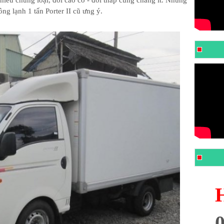
hiều chủng loại, đời cao có - đời thấp cũng chẳng ít. Nhưng
g lạnh 1 tấn Porter II cũ ưng ý.