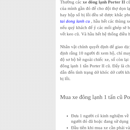
Thường các
xe đông lạnh Porter II
cũ
của mình gần đó để cho đội thợ dọn lạ
hay hộp số bị lỗi đều sẽ được khắc ph
tai dong lanh cu
, hầu hết các thùng xe
nếu quý khách để ý các mối ghép sẽ b
vết keo cũ. Và hầu hết hệ thống điều h
Nhân vật chính quyết định để giao dịc
định rằng 10 người đi xem hộ, chỉ ma
độ sơ bộ bề ngoài chiếc xe, số còn lạ
đông lạnh 1 tấn Porter II cũ. Đấy là ch
dẫn đến tình trạng dở khóc dở cười kh
bị lỗi.
Mua xe đông lạnh 1 tấn cũ Por
Đưa 1 người có kinh nghiệm về x
người đó đã hoặc đang sử dụng lo
Đầu tiên khi mua xe cần phải và