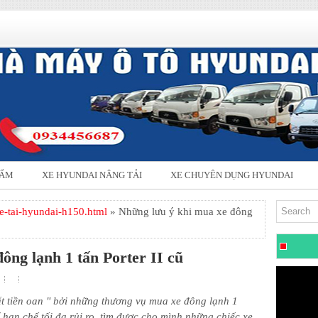
HẨM
XE HYUNDAI NÂNG TẢI
XE CHUYÊN DỤNG HYUNDAI
e-tai-hyundai-h150.html
» Những lưu ý khi mua xe đông
ông lạnh 1 tấn Porter II cũ
t tiền oan " bởi những thương vụ mua xe đông lạnh 1
hạn chế tối đa rủi ro, tìm được cho mình những chiếc xe