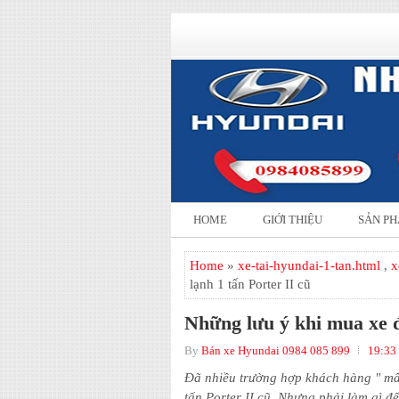
HOME
GIỚI THIỆU
SẢN P
Home
»
xe-tai-hyundai-1-tan.html
,
x
lạnh 1 tấn Porter II cũ
Những lưu ý khi mua xe đ
By
Bán xe Hyundai 0984 085 899
19:33
Đã nhiều trường hợp khách hàng " mấ
tấn
Porter II
cũ. Nhưng phải làm gì để 