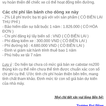
vụ hoàn thiện để chiếc xe có thể hoạt động trên đường.
Các chi phí lăn bánh cho dòng xe này
- 2% Lệ phí trước bạ trị giá với với sản phẩm ( CÓ BIÊN LẠI
THU PHÍ )
- Bảo hiểm dân sự bắt buộc 1 năm : 1.826.000 ( CÓ HÓA
ĐƠN )
- Chi phí đăng ký lấy biển số : VND ( CÓ BIÊN LAI )
- Phí đăng kiểm xe : 300.000 VND ( CÓ BIÊN LAI )
- Phí đường bộ : 4.680.000 VND ( CÓ BIÊN LAI )
- Định vị giám sát hành trình thuê bao 1 năm
- Phù hiệu xe tải 7 năm
Lưu ý
: Do hiện tại chưa có mức giá bán xe cabstar ns200
thùng kín cụ thể nên chưa thể tính được chuẩn xác con số
chi phí cụ thể. Ước tính chi phí hoàn thiện bên trên, mang
tính chất tham khảo. Định mức từ con số giá bán dự kiến
của nhà máy.
Mọi chi tiết xin vui lòng liên hệ:
Trương Đại Đồng