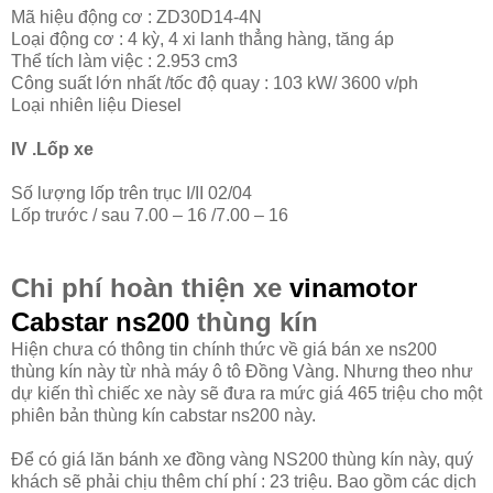
Mã hiệu động cơ : ZD30D14-4N
Loại động cơ : 4 kỳ, 4 xi lanh thẳng hàng, tăng áp
Thể tích làm việc : 2.953 cm3
Công suất lớn nhất /tốc độ quay : 103 kW/ 3600 v/ph
Loại nhiên liệu Diesel
IV .Lốp xe
Số lượng lốp trên trục I/II 02/04
Lốp trước / sau 7.00 – 16 /7.00 – 16
Chi phí hoàn thiện xe
vinamotor
Cabstar ns200
thùng kín
Hiện chưa có thông tin chính thức về giá bán xe ns200
thùng kín này từ nhà máy ô tô Đồng Vàng. Nhưng theo như
dự kiến thì chiếc xe này sẽ đưa ra mức giá 465 triệu cho một
phiên bản thùng kín cabstar ns200 này.
Để có giá lăn bánh xe đồng vàng NS200 thùng kín này, quý
khách sẽ phải chịu thêm chí phí : 23 triệu. Bao gồm các dịch