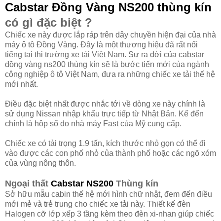
Cabstar Đồng Vàng
NS200 thùng kín
có gì đặc biệt ?
Chiếc xe này được lắp ráp trên dây chuyền hiện đại của nhà
máy ô tô Đồng Vàng. Đây là một thương hiệu đã rất nổi
tiếng tại thị trường xe tải Việt Nam. Sự ra đời của cabstar
đồng vàng ns200 thùng kín sẽ là bước tiến mới của ngành
công nghiệp ô tô Việt Nam, đưa ra những chiếc xe tải thế hệ
mới nhất.
Điều đặc biệt nhất được nhắc tới về dòng xe này chính là
sử dụng Nissan nhập khẩu trực tiếp từ Nhật Bản. Kế đến
chính là hộp số do nhà máy Fast của Mỹ cung cấp.
Chiếc xe có tải trọng 1.9 tấn, kích thước nhỏ gọn có thể đi
vào được các con phố nhỏ của thành phố hoặc các ngõ xóm
của vùng nông thôn.
Ngoại thất
Cabstar NS200
Thùng kín
Sở hữu mẫu cabin thế hệ mới hình chữ nhật, đem đến điều
mới mẻ và trẻ trung cho chiếc xe tải này. Thiết kế đèn
Halogen cỡ lớp xếp 3 tầng kèm theo đèn xi-nhan giúp chiếc