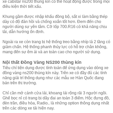
xe cabstar ns200 thùng kín có thể hoạt động được trong mọi
điều kiện thời tiết xấu.
Khung gầm được nhập khẩu đồng bộ, sắt xi làm bằng thép
dày có độ đàn hồi và chống xoắn tốt hơn. Đem đến cho
người dùng sự yên tâm. Cỡ lốp 700.R16 có khả năng chịu
tải, dẫn hướng ổn định.
Ngoài ra xe còn trang bị hệ thống treo bằng nhíp lá 2 tầng có
giảm chấn. Hệ thống phanh thủy lực có hỗ trợ chân không,
mang đến sự êm ái và an toàn cao cho người sử dụng.
Nội thất Đồng Vàng NS200 thùng kín
Tiêu chí tiện dụng được tính toán để ứng dụng vào dòng xe
đồng vàng ns200 thùng kín này. Trên xe có đầy đủ các tính
năng giải trí thông dụng như các mẫu xe Hàn Quốc đang
bán trên thị trường.
Chỉ cần mở cánh cửa lái, khoang lái rộng rãi 3 người ngồi.
Ghế bọc nỉ có trang bị dây đai an toàn 3 điểm. Hộc đựng đồ,
đèn trần, điều hòa, Radio.. là những option thông dụng nhất
trên các dòng xe tải hiện nay.