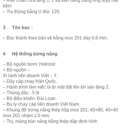
– Rào chắn cửa tầng 1, 2 và bàn nâng bằng ông tuýp mạ
kẽm
– Trụ thùng bằng U đúc 120.
3
Tôn bọc :
– Bọc thành theo bản vẽ bằng inox 201 dày 0,6 mm.
4
Hệ thống bửng nâng
– Bộ nguồn bơm: Hidronit
+ Bộ nguồn –
Xi lanh liên doanh Việt – Ý,
– Dây cáp chạy Hàn Quốc.
– Hành trình làm việc là từ mặt đất lên tới sàn tầng 2.
– Thùng dầu : 5 lít
– Bộ điều khiển: Đài Loan.
– Bu ly chạy cáp liên doanh Việt Nam.
– Khung đỡ bửng nâng thép hộp inox 201: 40×80, 40×40
inox 201 nhám 2.0 mm.
– Trụ, máng bàn nâng bằng thép dập định hình