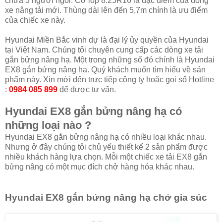
chứa 3 người ngồi. Cỡ lốp 8.25R16 là đặc điểm của dòng
xe nâng tải mới. Thùng dài lên đến 5,7m chính là ưu điểm
của chiếc xe này.
Hyundai Miền Bắc vinh dự là đại lý ủy quyền của Hyundai
tại Việt Nam. Chúng tôi chuyên cung cấp các dòng xe tải
gắn bửng nâng hạ. Một trong những số đó chính là Hyundai
EX8 gắn bửng nâng hạ. Quý khách muốn tìm hiểu về sản
phẩm này. Xin mời đến trực tiếp công ty hoặc gọi số Hotline
:
0984 085 899
để được tư vấn.
Hyundai EX8 gắn bửng nâng hạ có
những loại nào ?
Hyundai EX8 gắn bửng nâng hạ có nhiều loại khác nhau.
Nhưng ở đây chúng tôi chủ yếu thiết kế 2 sản phẩm được
nhiều khách hàng lựa chọn. Mỗi một chiếc xe tải EX8 gắn
bửng nâng có một mục đích chở hàng hóa khác nhau.
Hyundai EX8 gắn bửng nâng hạ chở gia súc