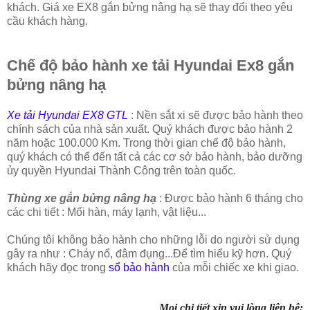
khách. Giá xe EX8 gắn bửng nâng hạ sẽ thay đổi theo yêu
cầu khách hàng.
Chế độ bảo hành xe tải Hyundai Ex8 gắn
bửng nâng hạ
Xe tải Hyundai EX8 GTL
: Nền sắt xi sẽ được bảo hành theo
chính sách của nhà sản xuất. Quý khách được bảo hành 2
năm hoặc 100.000 Km. Trong thời gian chế độ bảo hành,
quý khách có thể đến tất cả các cơ sở bảo hành, bảo dưỡng
ủy quyền Hyundai Thành Công trên toàn quốc.
Thùng xe gắn bửng nâng hạ
: Được bảo hành 6 tháng cho
các chi tiết : Mối hàn, máy lạnh, vật liệu...
Chúng tôi không bảo hành cho những lỗi do người sử dụng
gây ra như : Cháy nổ, đâm đụng...Để tìm hiểu kỹ hơn. Quý
khách hãy đọc trong
sổ bảo hành
của mỗi chiếc xe khi giao.
Mọi chi tiết xin vui lòng liên hệ: