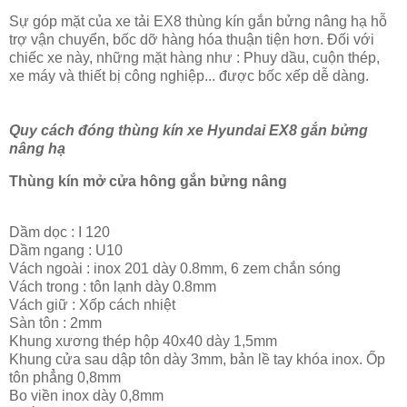
Sự góp mặt của xe tải EX8 thùng kín gắn bửng nâng hạ hỗ
trợ vận chuyển, bốc dỡ hàng hóa thuận tiện hơn. Đối với
chiếc xe này, những mặt hàng như : Phuy dầu, cuộn thép,
xe máy và thiết bị công nghiệp... được bốc xếp dễ dàng.
Quy cách đóng thùng kín xe Hyundai EX8 gắn bửng
nâng hạ
Thùng kín mở cửa hông gắn bửng nâng
Dầm dọc : I 120
Dầm ngang : U10
Vách ngoài : inox 201 dày 0.8mm, 6 zem chắn sóng
Vách trong : tôn lạnh dày 0.8mm
Vách giữ : Xốp cách nhiệt
Sàn tôn : 2mm
Khung xương thép hộp 40x40 dày 1,5mm
Khung cửa sau dập tôn dày 3mm, bản lề tay khóa inox. Ốp
tôn phẳng 0,8mm
Bo viền inox dày 0,8mm