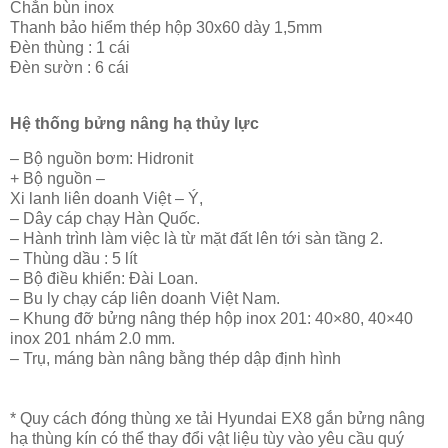
Chắn bùn inox
Thanh bảo hiểm thép hộp 30x60 dày 1,5mm
Đèn thùng : 1 cái
Đèn sườn : 6 cái
Hệ thống bửng nâng hạ thủy lực
– Bộ nguồn bơm: Hidronit
+ Bộ nguồn –
Xi lanh liên doanh Việt – Ý,
– Dây cáp chạy Hàn Quốc.
– Hành trình làm việc là từ mặt đất lên tới sàn tầng 2.
– Thùng dầu : 5 lít
– Bộ điều khiển: Đài Loan.
– Bu ly chạy cáp liên doanh Việt Nam.
– Khung đỡ bửng nâng thép hộp inox 201: 40×80, 40×40
inox 201 nhám 2.0 mm.
– Trụ, máng bàn nâng bằng thép dập định hình
* Quy cách đóng thùng xe tải Hyundai EX8 gắn bửng nâng
hạ thùng kín có thể thay đổi vật liệu tùy vào yêu cầu quý