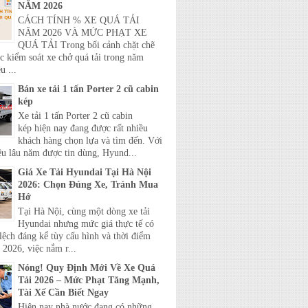
NĂM 2026
CÁCH TÍNH % XE QUÁ TẢI
NĂM 2026 VÀ MỨC PHẠT XE
QUÁ TẢI Trong bối cảnh chặt chẽ
c kiểm soát xe chở quá tải trong năm
u ...
Bán xe tải 1 tấn Porter 2 cũ cabin
kép
Xe tải 1 tấn Porter 2 cũ cabin
kép hiện nay đang được rất nhiều
khách hàng chọn lựa và tìm đến. Với
ệu lâu năm được tin dùng, Hyund...
Giá Xe Tải Hyundai Tại Hà Nội
2026: Chọn Đúng Xe, Tránh Mua
Hớ
Tại Hà Nội, cùng một dòng xe tải
Hyundai nhưng mức giá thực tế có
lệch đáng kể tùy cấu hình và thời điểm
2026, việc nắm r...
Nóng! Quy Định Mới Về Xe Quá
Tải 2026 – Mức Phạt Tăng Mạnh,
Tài Xế Cần Biết Ngay
Hiện nay nhà nước đang có những