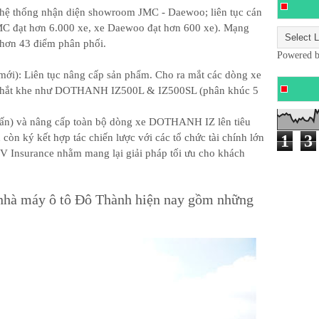
 hệ thống nhận diện showroom JMC - Daewoo; liên tục cán
JMC đạt hơn 6.000 xe, xe Daewoo đạt hơn 600 xe). Mạng
 hơn 43 điểm phân phối.
Powered 
ới): Liên tục nâng cấp sản phẩm. Cho ra mắt các dòng xe
hải khắt khe như DOTHANH IZ500L & IZ500SL (phân khúc 5
n) và nâng cấp toàn bộ dòng xe DOTHANH IZ lên tiêu
òn ký kết hợp tác chiến lược với các tổ chức tài chính lớn
1
3
Insurance nhằm mang lại giải pháp tối ưu cho khách
 nhà máy ô tô Đô Thành hiện nay gồm những