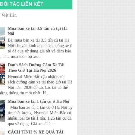
ĐỐI TÁC LIÊN KẾT
 Việt Hàn
Mua bán xe tải 3.5 tấn cũ tại Hà
Nội
Bãi mua bán xe tải 3.5 tấn cũ tại Hà
Nội chuyên kinh doanh các dòng xe ô
tô đã qua sử dụng giá tốt và đảm bảo
. Thu mua toàn bộ xe...
Danh Sách Đường Cấm Xe Tải
Theo Giờ Tại Hà Nội 2026
Hyundai Miền Bắc cập nhật danh
sách đường cấm xe tải theo giờ tại Hà
Nội năm 2026 để các bác tài có thể
hững thông tin mới nhất. H...
Mua bán xe tải 1 tấn cũ ở Hà Nội
Mua bán xe tải 1 tấn cũ ở Hà Nội uy
tín chất lượng. Hyundai Miền Bắc có
nhiều loại xe tải 1 tấn, 1.25 tấn cũ đã
qua sử dụng. Giá xe tải 1 ...
CÁCH TÍNH % XE QUÁ TẢI