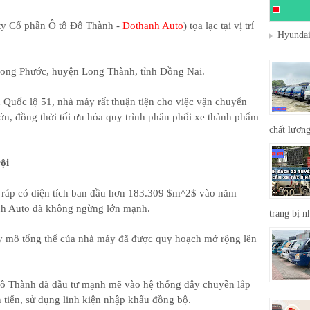
ty Cổ phần Ô tô Đô Thành -
Dothanh Auto
) tọa lạc tại vị trí
Hyundai
 Long Phước, huyện Long Thành, tỉnh Đồng Nai.
Quốc lộ 51, nhà máy rất thuận tiện cho việc vận chuyển
lớn, đồng thời tối ưu hóa quy trình phân phối xe thành phẩm
chất lượng
ội
p ráp có diện tích ban đầu hơn 183.309 $m^2$ vào năm
nh Auto đã không ngừng lớn mạnh.
trang bị n
y mô tổng thể của nhà máy đã được quy hoạch mở rộng lên
ô Thành đã đầu tư mạnh mẽ vào hệ thống dây chuyền lắp
n tiến, sử dụng linh kiện nhập khẩu đồng bộ.