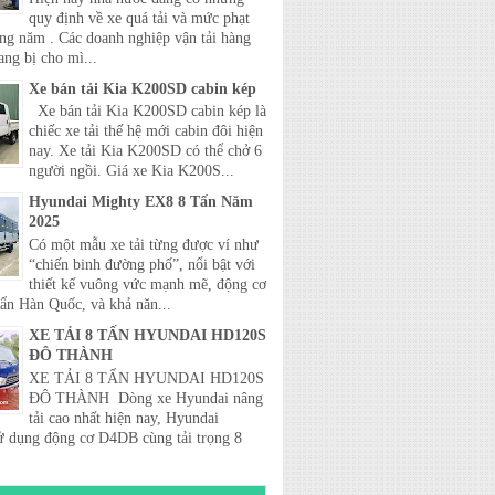
quy định về xe quá tải và mức phạt
ong năm . Các doanh nghiệp vận tải hàng
ang bị cho mì...
Xe bán tải Kia K200SD cabin kép
Xe bán tải Kia K200SD cabin kép là
chiếc xe tải thế hệ mới cabin đôi hiện
nay. Xe tải Kia K200SD có thể chở 6
người ngồi. Giá xe Kia K200S...
Hyundai Mighty EX8 8 Tấn Năm
2025
Có một mẫu xe tải từng được ví như
“chiến binh đường phố”, nổi bật với
thiết kế vuông vức mạnh mẽ, động cơ
uẩn Hàn Quốc, và khả năn...
XE TẢI 8 TẤN HYUNDAI HD120S
ĐÔ THÀNH
XE TẢI 8 TẤN HYUNDAI HD120S
ĐÔ THÀNH Dòng xe Hyundai nâng
tải cao nhất hiện nay, Hyundai
 dụng động cơ D4DB cùng tải trọng 8