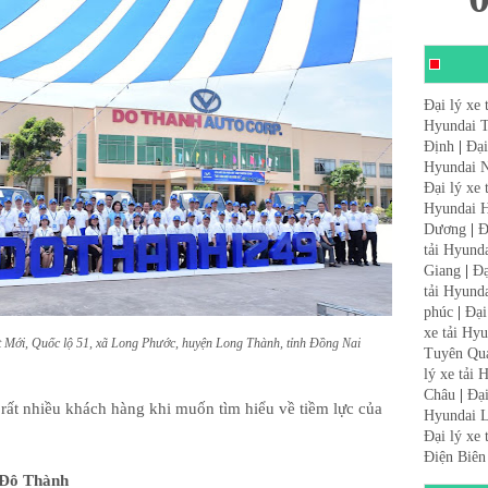
Đại lý xe 
Hyundai 
Định
|
Đại
Hyundai N
Đại lý xe
Hyundai 
Dương
|
Đ
tải Hyund
Giang
|
Đạ
tải Hyund
phúc
|
Đại
xe tải Hy
 Mới, Quốc lộ 51, xã Long Phước, huyện Long Thành, tỉnh Đồng Nai
Tuyên Qu
lý xe tải
Châu
|
Đại
 rất nhiều khách hàng khi muốn tìm hiểu về tiềm lực của
Hyundai L
Đại lý xe
Điện Biên
ô Đô Thành