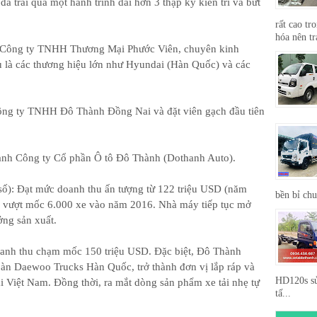
ã trải qua một hành trình dài hơn 3 thập kỷ kiên trì và bứt
rất cao tr
hóa nên tr
à Công ty TNHH Thương Mại Phước Viên, chuyên kinh
u là các thương hiệu lớn như Hyundai (Hàn Quốc) và các
ông ty TNHH Đô Thành Đồng Nai và đặt viên gạch đầu tiên
nh Công ty Cổ phần Ô tô Đô Thành (Dothanh Auto).
): Đạt mức doanh thu ấn tượng từ 122 triệu USD (năm
bền bỉ ch
 vượt mốc 6.000 xe vào năm 2016. Nhà máy tiếp tục mở
ng sản xuất.
anh thu chạm mốc 150 triệu USD. Đặc biệt, Đô Thành
oàn Daewoo Trucks Hàn Quốc, trở thành đơn vị lắp ráp và
HD120s sử
i Việt Nam. Đồng thời, ra mắt dòng sản phẩm xe tải nhẹ tự
tấ...