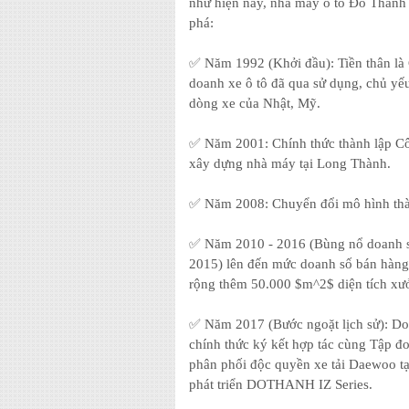
như hiện nay, nhà máy ô tô Đô Thành đ
phá:
✅ Năm 1992 (Khởi đầu): Tiền thân l
doanh xe ô tô đã qua sử dụng, chủ yế
dòng xe của Nhật, Mỹ.
✅ Năm 2001: Chính thức thành lập C
xây dựng nhà máy tại Long Thành.
✅ Năm 2008: Chuyển đổi mô hình thà
✅ Năm 2010 - 2016 (Bùng nổ doanh số
2015) lên đến mức doanh số bán hàng
rộng thêm 50.000 $m^2$ diện tích xưở
✅ Năm 2017 (Bước ngoặt lịch sử): Do
chính thức ký kết hợp tác cùng Tập đ
phân phối độc quyền xe tải Daewoo tạ
phát triển DOTHANH IZ Series.