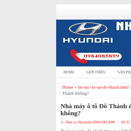
HOME
GIỚI THIỆU
SẢN P
Home
»
tin-tuc-xe-tai-do-thanh.html
»
Thành không?
Nhà máy ô tô Đô Thành ở
không?
By
Bán xe Hyundai 0984 085 899
18:32