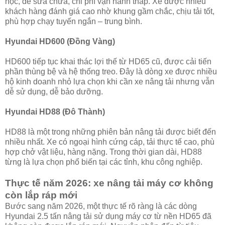
học, dễ sửa chữa, chi phí vận hành thấp. Xe được nhiều
khách hàng đánh giá cao nhờ khung gầm chắc, chịu tải tốt,
phù hợp chạy tuyến ngắn – trung bình.
Hyundai HD600 (Đồng Vàng)
HD600 tiếp tục khai thác lợi thế từ HD65 cũ, được cải tiến
phần thùng bệ và hệ thống treo. Đây là dòng xe được nhiều
hộ kinh doanh nhỏ lựa chọn khi cần xe nâng tải nhưng vẫn
dễ sử dụng, dễ bảo dưỡng.
Hyundai HD88 (Đô Thành)
HD88 là một trong những phiên bản nâng tải được biết đến
nhiều nhất. Xe có ngoại hình cứng cáp, tải thực tế cao, phù
hợp chở vật liệu, hàng nặng. Trong thời gian dài, HD88
từng là lựa chọn phổ biến tại các tỉnh, khu công nghiệp.
Thực tế năm 2026: xe nâng tải máy cơ không
còn lắp ráp mới
Bước sang năm 2026, một thực tế rõ ràng là các dòng
Hyundai 2.5 tấn nâng tải sử dụng máy cơ từ nền HD65 đã