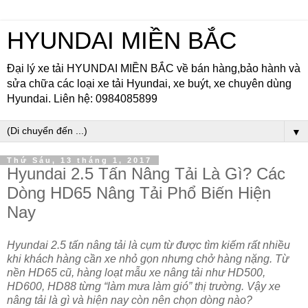
HYUNDAI MIỀN BẮC
Đại lý xe tải HYUNDAI MIỀN BẮC về bán hàng,bảo hành và
sửa chữa các loại xe tải Hyundai, xe buýt, xe chuyên dùng
Hyundai. Liên hệ: 0984085899
▼
Thứ Sáu, 13 tháng 1, 2017
Hyundai 2.5 Tấn Nâng Tải Là Gì? Các
Dòng HD65 Nâng Tải Phổ Biến Hiện
Nay
Hyundai 2.5 tấn nâng tải là cụm từ được tìm kiếm rất nhiều
khi khách hàng cần xe nhỏ gọn nhưng chở hàng nặng. Từ
nền HD65 cũ, hàng loạt mẫu xe nâng tải như HD500,
HD600, HD88 từng “làm mưa làm gió” thị trường. Vậy xe
nâng tải là gì và hiện nay còn nên chọn dòng nào?