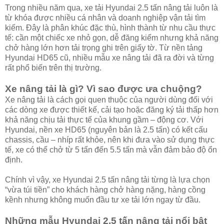
Trong nhiều năm qua, xe tải Hyundai 2.5 tấn nâng tải luôn là
từ khóa được nhiều cá nhân và doanh nghiệp vận tải tìm
kiếm. Đây là phân khúc đặc thù, hình thành từ nhu cầu thực
tế: cần một chiếc xe nhỏ gọn, dễ đăng kiểm nhưng khả năng
chở hàng lớn hơn tải trọng ghi trên giấy tờ. Từ nền tảng
Hyundai HD65 cũ, nhiều mẫu xe nâng tải đã ra đời và từng
rất phổ biến trên thị trường.
Xe nâng tải là gì? Vì sao được ưa chuộng?
Xe nâng tải là cách gọi quen thuộc của người dùng đối với
các dòng xe được thiết kế, cải tạo hoặc đăng ký tải thấp hơn
khả năng chịu tải thực tế của khung gầm – động cơ. Với
Hyundai, nền xe HD65 (nguyên bản là 2.5 tấn) có kết cấu
chassis, cầu – nhíp rất khỏe, nên khi đưa vào sử dụng thực
tế, xe có thể chở từ 5 tấn đến 5.5 tấn mà vẫn đảm bảo độ ổn
định.
Chính vì vậy, xe Hyundai 2.5 tấn nâng tải từng là lựa chọn
“vừa túi tiền” cho khách hàng chở hàng nặng, hàng cồng
kềnh nhưng không muốn đầu tư xe tải lớn ngay từ đầu.
Những mẫu Hyundai 2.5 tấn nâng tải nổi bật