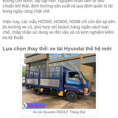
không còn được lắp ráp mới. Nguyên nhân đến từ tiêu
chuẩn khí thải, định hướng sản xuất và quy định quản lý tải
trọng ngày càng chặt chẽ.
Hiện nay, các mẫu HD500, HD600, HD88 chỉ còn tồn tại trên
thị trường xe cũ, phù hợp với khách hàng ngân sách hạn
chế, chấp nhận sử dụng xe đời sâu và có kinh nghiệm kiểm
tra kỹ thuật.
Lựa chọn thay thế: xe tải Hyundai thế hệ mới
Xe tải Hyundai N650LE Thùng Bạt