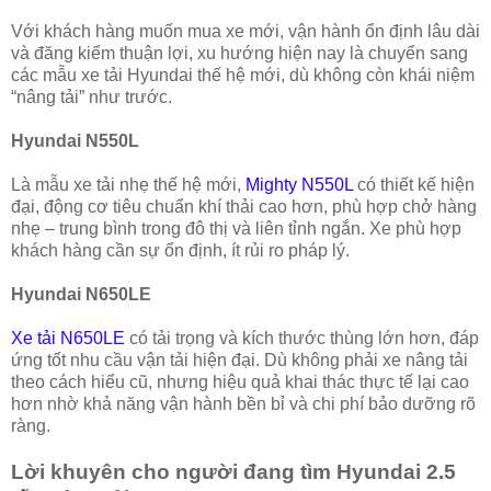
Với khách hàng muốn mua xe mới, vận hành ổn định lâu dài
và đăng kiểm thuận lợi, xu hướng hiện nay là chuyển sang
các mẫu xe tải Hyundai thế hệ mới, dù không còn khái niệm
“nâng tải” như trước.
Hyundai N550L
Là mẫu xe tải nhẹ thế hệ mới,
Mighty N550L
có thiết kế hiện
đại, động cơ tiêu chuẩn khí thải cao hơn, phù hợp chở hàng
nhẹ – trung bình trong đô thị và liên tỉnh ngắn. Xe phù hợp
khách hàng cần sự ổn định, ít rủi ro pháp lý.
Hyundai N650LE
Xe tải N650LE
có tải trọng và kích thước thùng lớn hơn, đáp
ứng tốt nhu cầu vận tải hiện đại. Dù không phải xe nâng tải
theo cách hiểu cũ, nhưng hiệu quả khai thác thực tế lại cao
hơn nhờ khả năng vận hành bền bỉ và chi phí bảo dưỡng rõ
ràng.
Lời khuyên cho người đang tìm Hyundai 2.5