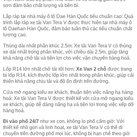
sơn đảm bảo chất lượng và bền bỉ.
Lắp ráp tại nhà máy ô tô Dae Hàn Quốc tiêu chuẩn cao: Quá
trình lắp ráp xe tải Van Tera V được thực hiện tại nhà máy ô
tô Daehan Hàn Quốc, đảm bảo tuân thủ các tiêu chuẩn chất
lượng cao.
Thùng dài nhất phân khúc 2.5m: Xe tải Van Tera V có thùng
xe dài nhất trong phân khúc, với chiều dài 2.5m, giúp tăng
khả năng chở tải và tiện lợi cho việc vận chuyển hàng hoá.
Lốp R14 lớn nhất chở tải tốt hơn:
Xe Van 2 chỗ
được trang
bị lốp R14, kích thước lốp lớn nhất trong phân khúc, giúp cải
thiện khả năng chịu tải và độ ổn định trên đường.
Cửa mở ngang kiểu xe khách, thuận tiện việc nâng hạ hàng
hoá: Xe tải Van Tera V được thiết kế với cửa mở ngang kiểu
xe khách, giúp dễ dàng nâng hạ và tiện lợi trong việc xếp dỡ
hàng hoá.
Đi vào phố 24/7
như xe con, không lo phố cấm giờ: Với
thiết kế nhỏ gọn và linh hoạt, xe tải Van Tera V có thể di
chuyển trên đường phố mọi lúc, không bị hạn chế theo giờ