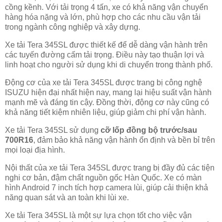
cồng kềnh. Với tải trọng 4 tấn, xe có khả năng vận chuyển
hàng hóa nặng và lớn, phù hợp cho các nhu cầu vận tải
trong ngành công nghiệp và xây dựng.
Xe tải Tera 345SL được thiết kế để dễ dàng vận hành trên
các tuyến đường cấm tải trọng. Điều này tạo thuận lợi và
linh hoạt cho người sử dụng khi di chuyển trong thành phố.
Động cơ của xe tải Tera 345SL được trang bị công nghệ
ISUZU hiện đại nhất hiện nay, mang lại hiệu suất vận hành
mạnh mẽ và đáng tin cậy. Đồng thời, động cơ này cũng có
khả năng tiết kiệm nhiên liệu, giúp giảm chi phí vận hành.
Xe tải Tera 345SL sử dụng
cỡ lốp đồng bộ trước/sau
700R16
, đảm bảo khả năng vận hành ổn định và bền bỉ trên
mọi loại địa hình.
Nội thất của xe tải Tera 345SL được trang bị đầy đủ các tiện
nghi cơ bản, đậm chất nguồn gốc Hàn Quốc. Xe có màn
hình Android 7 inch tích hợp camera lùi, giúp cải thiện khả
năng quan sát và an toàn khi lùi xe.
Xe tải Tera 345SL là một sự lựa chọn tốt cho việc vận