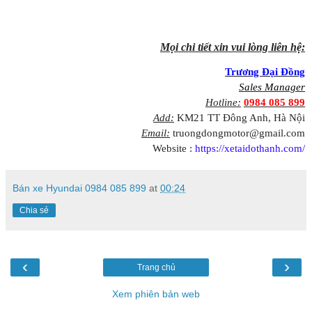
Mọi chi tiết xin vui lòng liên hệ:
Trương Đại Đồng
Sales Manager
Hotline:
0984 085 899
Add:
KM21 TT Đông Anh, Hà Nội
Email:
truongdongmotor@gmail.com
Website :
https://xetaidothanh.com/
Bán xe Hyundai 0984 085 899
at
00:24
Chia sẻ
‹
›
Trang chủ
Xem phiên bản web