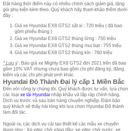
Đặt hàng thời điểm này có nhiều chính sách giảm giá, tặng
gói phụ kiện kèm theo. Quý khách hãy tham khảo thêm dưới
đây :
Giá xe Hyundai EX8 GTS2 sắt xi : 720 triệu ( đã bao
gồm phiếu thùng )
Giá xe Hyundai EX8 GTS2 thùng lửng : 750 triệu
Giá xe Hyundai EX8 GTS2 thùng mui bạt : 755 triệu
Giá xe Hyundai EX8 GTS2 thùng kín : 760 triệu
* Lưu ý
: Báo giá xe Mighty EX8 GTS2 đời 2021 trên đã bao
gồm 10% VAT nhưng chưa bao gồm chi phí đăng ký, đăng
kiểm và các chi phí phát sinh khác
Hyundai Đô Thành Đại lý cấp 1 Miền Bắc
Đến với công ty chúng tôi. Quý khách được tư vấn, lựa chọn
các loại
xe tải Hyundai
nhập khẩu và lắp ráp chính hãng.
Dịch vụ trước và sau bán hàng chuyên nghiệp. Đảm bảo
quý khách sẽ thấy hài lòng khi lựa chọn Hyundai Đô thành
làm đối tác.
Ngoài ra, các dịch vụ cải tạo thiết kế các mẫu xe chuyên
dụng như : Xe xitec chở xăng dầu, xe xitec chở nước, xe