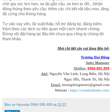
chở gia súc lợn heo, xe tải gắn cẩu, xe ben tự đổ....Nhận
đóng thùng theo yêu cầu, thêm các chi tiết vật liệu inox, tăng
độ cứng cho thùng hàng.
Tư vấn vay vốn, lãi suất thấp, hỗ trợ đăng ký, đăng kiểm.
Kèm theo các dịch vụ liên quan một cách nhanh chóng.
Đừng vội đặt hàng tại đâu khi chưa qua công ty chúng tôi
tham khảo.
Mọi chi tiết xin vui lòng liên hệ:
Trương Đại Đồng
Sales Manager
Hotline:
0984 085 899
Add:
Nguyễn Văn Linh, Long Biên, Hà Nội
Ngọc Hồi, Thanh Trì, Hà Nội
Email:
truongdongmotor@gmail.com
Website :
https://xetaidothanh.com/
Bán xe Hyundai 0984 085 899
at
22:37