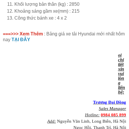
Khối lượng bản thân (kg) : 2850
Khoảng sáng gầm xe(mm) : 215
Công thức bánh xe : 4 x 2
===>>> Xem Thêm
: Bảng giá xe tải Hyundai mới nhất hôm
nay
TẠI ĐÂY
ọi
chi
tiết
xin
vui
lòn
g
liên
hệ:
Trương Đại Đồng
Sales Manager
Hotline:
0984 085 899
Add:
Nguyễn Văn Linh, Long Biên, Hà Nội
Ngọc Hồi, Thanh Trì, Hà Nội