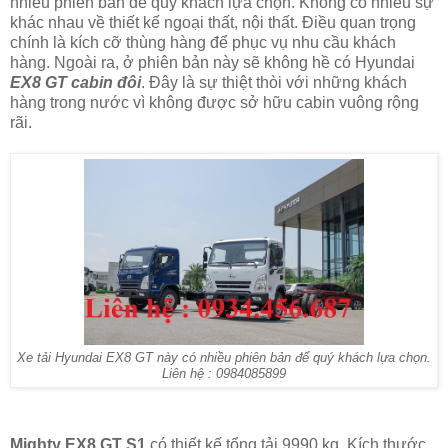
nhiều phiên bản để quý khách lựa chọn. Không có nhiều sự
khác nhau về thiết kế ngoại thất, nội thất. Điều quan trọng
chính là kích cỡ thùng hàng để phục vụ nhu cầu khách
hàng. Ngoài ra, ở phiên bản này sẽ không hề có Hyundai
EX8 GT cabin đôi
. Đây là sự thiệt thòi với những khách
hàng trong nước vì không được sở hữu cabin vuông rộng
rãi.
Xe tải Hyundai EX8 GT này có nhiều phiên bản để quý khách lựa chọn.
Liên hệ : 0984085899
Mighty EX8 GT S1
có thiết kế tổng tải 9990 kg. Kích thước