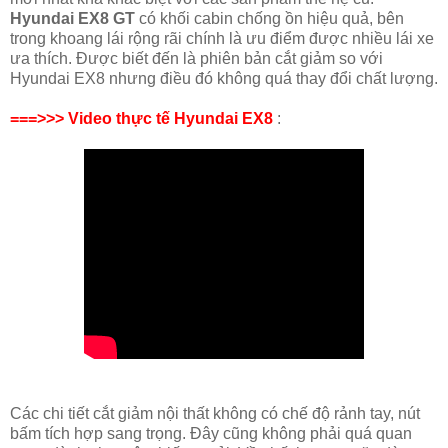
Hyundai EX8 GT
có khối cabin chống ồn hiệu quả, bên
trong khoang lái rộng rãi chính là ưu điểm được nhiều lái xe
ưa thích. Được biết đến là phiên bản cắt giảm so với
Hyundai EX8 nhưng điều đó không quá thay đổi chất lượng.
===>>> Video thực tế Hyundai EX8
:
Các chi tiết cắt giảm nội thất không có chế độ rảnh tay, nút
bấm tích hợp sang trọng. Đây cũng không phải quá quan