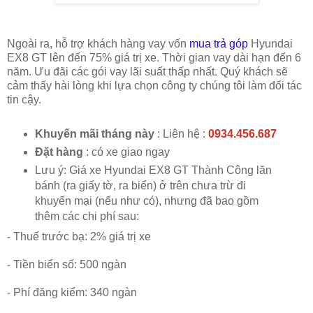
Ngoài ra, hỗ trợ khách hàng vay vốn
mua trả góp
Hyundai
EX8 GT lên đến 75% giá trị xe. Thời gian vay dài hạn đến 6
năm. Ưu đãi các gói vay lãi suất thấp nhất. Quý khách sẽ
cảm thấy hài lòng khi lựa chọn công ty chúng tôi làm đối tác
tin cậy.
Khuyến mãi tháng này
: Liên hệ :
0934.456.687
Đặt hàng
: có xe giao ngay
Lưu ý: Giá xe Hyundai EX8 GT Thành Công lăn
bánh (ra giấy tờ, ra biển) ở trên chưa trừ đi
khuyến mại (nếu như có), nhưng đã bao gồm
thêm các chi phí sau:
- Thuế trước bạ: 2% giá trị xe
- Tiền biển số: 500 ngàn
- Phí đăng kiểm: 340 ngàn