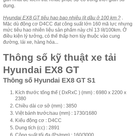
dụng.
Hyundai EX8 GT tiêu hao bao nhiêu lít dầu ở 100 km ?
.
Mặc dù động cơ D4CC đạt công suất lớn 160 mã lực nhưng
mức tiêu hao nhiên liệu sản phẩm này chỉ 13 lít/100km. Ở
điều kiện lý tưởng, có thể thấp hơn tùy thuộc vào cung
đường, lái xe, hàng hóa...
Thông số kỹ thuật xe tải
Hyundai EX8 GT
Thông số Hyundai EX8 GT S1
Kích thước tổng thể ( DxRxC ) (mm) : 6980 x 2200 x
2380
Chiều dài cơ sở (mm) : 3850
Việt bánh trước/sau (mm) : 1730/1680
Kiểu động cơ : D4CC
Dung tích (cc) : 2891
Công suất tối đa (Ps/rpm) : 160/3000