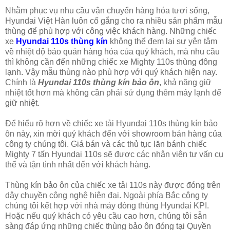
Nhằm phục vụ nhu cầu vận chuyển hàng hóa tươi sống,
Hyundai Việt Hàn luôn cố gắng cho ra nhiều sản phẩm mẫu
thùng để phù hợp với công việc khách hàng. Những chiếc
xe
Hyundai 110s thùng kín
không thể đem lại sự yên tâm
về nhiệt độ bảo quản hàng hóa của quý khách, mà nhu cầu
thì không cần đến những chiếc xe Mighty 110s thùng đông
lạnh. Vậy mẫu thùng nào phù hợp với quý khách hiện nay.
Chính là
Hyundai 110s thùng kín bảo ôn
, khả năng giữ
nhiệt tốt hơn mà không cần phải sử dụng thêm máy lạnh để
giữ nhiệt.
Để hiểu rõ hơn về chiếc xe tải Hyundai 110s thùng kín bảo
ôn này, xin mời quý khách đến với showroom bán hàng của
công ty chúng tôi. Giá bán và các thủ tục lăn bánh chiếc
Mighty 7 tấn Hyundai 110s sẽ được các nhân viên tư vấn cụ
thể và tận tình nhất đến với khách hàng.
Thùng kín bảo ôn của chiếc xe tải 110s này được đóng trên
dây chuyền công nghệ hiện đại. Ngoài phía Bắc công ty
chúng tôi kết hợp với nhà máy đóng thùng Hyundai KPI.
Hoặc nếu quý khách có yêu cầu cao hơn, chúng tôi sẵn
sàng đáp ứng những chiếc thùng bảo ôn đóng tại Quyền