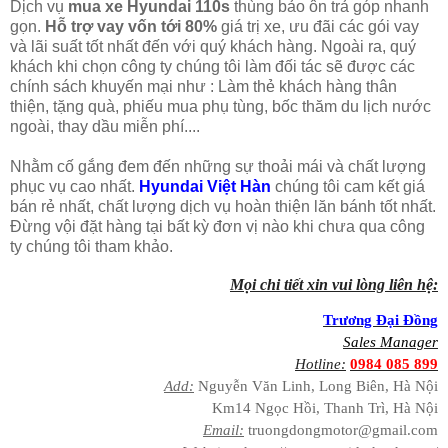
Dịch vụ
mua xe Hyundai 110s
thùng bảo ôn trả góp nhanh
gọn.
Hỗ trợ vay vốn tới 80%
giá trị xe, ưu đãi các gói vay
và lãi suất tốt nhất đến với quý khách hàng. Ngoài ra, quý
khách khi chọn công ty chúng tôi làm đối tác sẽ được các
chính sách khuyến mại như : Làm thẻ khách hàng thân
thiện, tặng quà, phiếu mua phụ tùng, bốc thăm du lịch nước
ngoài, thay dầu miễn phí....
Nhằm cố gắng đem đến những sự thoải mái và chất lượng
phục vụ cao nhất.
Hyundai Việt Hàn
chúng tôi cam kết giá
bán rẻ nhất, chất lượng dịch vụ hoàn thiện lăn bánh tốt nhất.
Đừng vội đặt hàng tại bất kỳ đơn vị nào khi chưa qua công
ty chúng tôi tham khảo.
Mọi chi tiết xin vui lòng liên hệ:
Trương Đại Đồng
Sales Manager
Hotline:
0984 085 899
Add:
Nguyễn Văn Linh, Long Biên, Hà Nội
Km14 Ngọc Hồi, Thanh Trì, Hà Nội
Email:
truongdongmotor@gmail.com