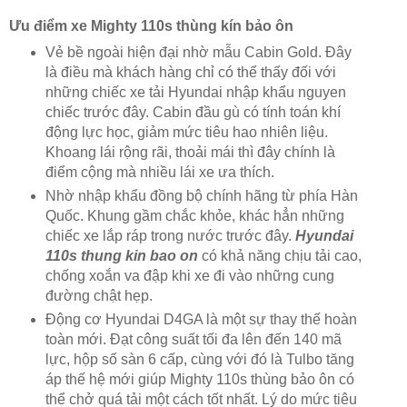
Ưu điểm xe Mighty 110s thùng kín bảo ôn
Vẻ bề ngoài hiện đại nhờ mẫu Cabin Gold. Đây
là điều mà khách hàng chỉ có thể thấy đối với
những chiếc xe tải Hyundai nhập khẩu nguyen
chiếc trước đây. Cabin đầu gù có tính toán khí
động lực học, giảm mức tiêu hao nhiên liệu.
Khoang lái rộng rãi, thoải mái thì đây chính là
điểm cộng mà nhiều lái xe ưa thích.
Nhờ nhập khẩu đồng bộ chính hãng từ phía Hàn
Quốc. Khung gầm chắc khỏe, khác hẳn những
chiếc xe lắp ráp trong nước trước đây.
Hyundai
110s thung kin bao on
có khả năng chịu tải cao,
chống xoắn va đập khi xe đi vào những cung
đường chật hẹp.
Động cơ Hyundai D4GA là một sự thay thế hoàn
toàn mới. Đạt công suất tối đa lên đến 140 mã
lực, hộp số sàn 6 cấp, cùng với đó là Tulbo tăng
áp thế hệ mới giúp Mighty 110s thùng bảo ôn có
thể chở quá tải một cách tốt nhất. Lý do mức tiêu