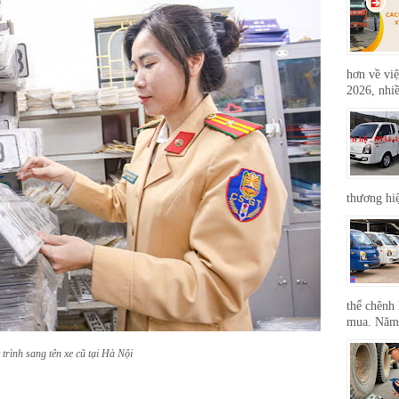
hơn về việ
2026, nhiề
thương hi
thể chênh 
mua. Năm 
trình sang tên xe cũ tại Hà Nội