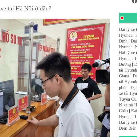
xe tại Hà Nội ở đâu?
Đại lý xe 
Hyundai 
Định
|
Đại
Hyundai N
Đại lý xe
Hyundai 
Dương
|
Đ
tải Hyund
Giang
|
Đạ
tải Hyund
phúc
|
Đại
xe tải Hy
Tuyên Qu
lý xe tải
Châu
|
Đại
Hyundai L
Đại lý xe
Điện Biên