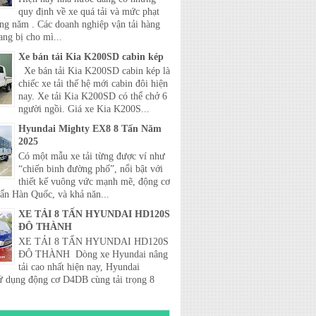
quy định về xe quá tải và mức phạt
ong năm . Các doanh nghiệp vận tải hàng
ang bị cho mì...
Xe bán tải Kia K200SD cabin kép
Xe bán tải Kia K200SD cabin kép là
chiếc xe tải thế hệ mới cabin đôi hiện
nay. Xe tải Kia K200SD có thể chở 6
người ngồi. Giá xe Kia K200S...
Hyundai Mighty EX8 8 Tấn Năm
2025
Có một mẫu xe tải từng được ví như
“chiến binh đường phố”, nổi bật với
thiết kế vuông vức mạnh mẽ, động cơ
uẩn Hàn Quốc, và khả năn...
XE TẢI 8 TẤN HYUNDAI HD120S
ĐÔ THÀNH
XE TẢI 8 TẤN HYUNDAI HD120S
ĐÔ THÀNH Dòng xe Hyundai nâng
tải cao nhất hiện nay, Hyundai
 dụng động cơ D4DB cùng tải trọng 8