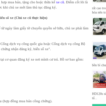
g hợp mua bán, tặng cho hoặc thừa kế
xe cũ
. Điểm cốt lõi là
ớc khi chủ xe mới làm thủ tục đăng ký.
rất cao tr
hóa nên tr
iển số xe (Chủ xe cũ thực hiện)
 từ ngày làm giấy tờ chuyển quyền sở hữu, chủ xe phải làm
p Cổng dịch vụ công quốc gia hoặc Cổng dịch vụ công Bộ
i chứng nhận đăng ký, biển số xe".
 tại cơ quan đăng ký xe nơi mình cư trú. Hồ sơ bao gồm:
bền bỉ ch
HD120s sử
tấ...
ữu (hợp đồng mua bán công chứng).