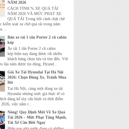
NĂM 2026
CÁCH TÍNH % XE QUÁ TẢI
NĂM 2026 VÀ MỨC PHẠT XE
QUÁ TẢI Trong bối cảnh chặt chẽ
c kiểm soát xe chở quá tải trong năm
u ...
Bán xe tải 1 tấn Porter 2 cũ cabin
kép
Xe tải 1 tấn Porter 2 cũ cabin
kép hiện nay đang được rất nhiều
khách hàng chọn lựa và tìm đến. Với
ệu lâu năm được tin dùng, Hyund...
Giá Xe Tải Hyundai Tại Hà Nội
2026: Chọn Đúng Xe, Tránh Mua
Hớ
Tại Hà Nội, cùng một dòng xe tải
Hyundai nhưng mức giá thực tế có
lệch đáng kể tùy cấu hình và thời điểm
2026, việc nắm r...
Nóng! Quy Định Mới Về Xe Quá
Tải 2026 – Mức Phạt Tăng Mạnh,
Tài Xế Cần Biết Ngay
Hiện nay nhà nước đang có những