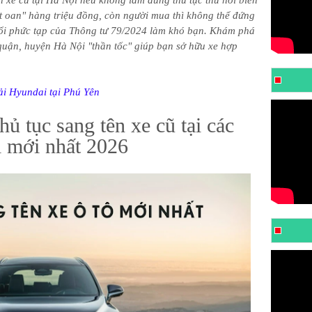
 xe cũ tại Hà Nội nếu không làm đúng thủ tục thu hồi biển
ạt oan" hàng triệu đồng, còn người mua thì không thể đứng
ổi phức tạp của Thông tư 79/2024 làm khó bạn. Khám phá
 quận, huyện Hà Nội "thần tốc" giúp bạn sở hữu xe hợp
tải Hyundai tại Phú Yên
hủ tục sang tên xe cũ tại các
 mới nhất 2026