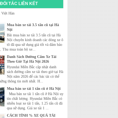
ĐỐI TÁC LIÊN KẾT
 Việt Hàn
Mua bán xe tải 3.5 tấn cũ tại Hà
Nội
Bãi mua bán xe tải 3.5 tấn cũ tại Hà
Nội chuyên kinh doanh các dòng xe ô
tô đã qua sử dụng giá tốt và đảm bảo
. Thu mua toàn bộ xe...
Danh Sách Đường Cấm Xe Tải
Theo Giờ Tại Hà Nội 2026
Hyundai Miền Bắc cập nhật danh
sách đường cấm xe tải theo giờ tại Hà
Nội năm 2026 để các bác tài có thể
hững thông tin mới nhất. H...
Mua bán xe tải 1 tấn cũ ở Hà Nội
Mua bán xe tải 1 tấn cũ ở Hà Nội uy
tín chất lượng. Hyundai Miền Bắc có
nhiều loại xe tải 1 tấn, 1.25 tấn cũ đã
qua sử dụng. Giá xe tải 1 ...
CÁCH TÍNH % XE QUÁ TẢI