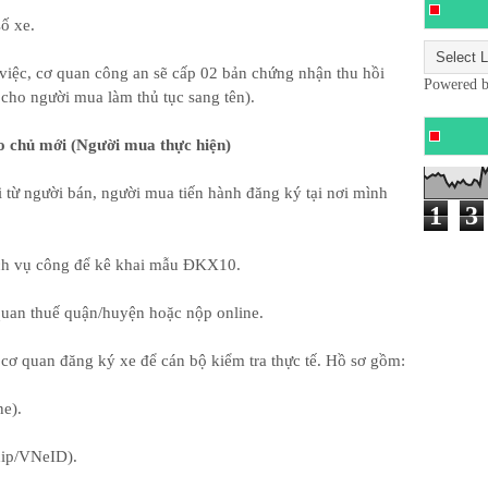
ố xe.
 việc, cơ quan công an sẽ cấp 02 bản chứng nhận thu hồi
Powered 
 cho người mua làm thủ tục sang tên).
o chủ mới (Người mua thực hiện)
 từ người bán, người mua tiến hành đăng ký tại nơi mình
1
3
ch vụ công để kê khai mẫu ĐKX10.
 quan thuế quận/huyện hoặc nộp online.
 cơ quan đăng ký xe để cán bộ kiểm tra thực tế. Hồ sơ gồm:
ne).
hip/VNeID).