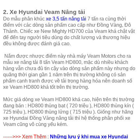
2. Xe Hyundai Veam Nâng tải
Do mẫu phân khúc
xe 3,5 tấn nâng tải
7 tấn ra cùng thời
điểm với các dòng sản phẩm cao cấp như Đồng Vàng, Đô
Thành. Chiếc xe New Mighty HD700 của Veam khá chật vật
để đến tay người tiêu dùng do chất lượng và thương hiệu
đều không được đánh giá cao.
Nắm được nhược điểm này nhà máy Veam Motors cho ra
mẫu xe nâng tải 8 tấn Veam HD800, mặc dù nhiều khách
hàng vẫn chưa đủ tin cậy vào dòng sản phẩm này nhưng do
quãng thời gian gần 1 năm trên thị trường không có sản
phẩm cạnh tranh được về tải trọng hàng hóa nên doanh số
xe Veam HD800 khá tốt trên thị trường.
Mức giá dòng xe Veam HD800 khá cao, hiện trên thị trường
đang bán : HD800 thùng bạt ( 720 triệu ), HD800 thùng kín (
725 triệu ), HD800 thùng lửng ( 715 triệu ). Giống như hãng
xe Hyundai Đồng Vàng nâng tải thì hệ thống phân phối xe
Veam cũng vô cùng yếu kém.
------>>> Xem Thêm
:
Những lưu ý khi mua xe Hyundai