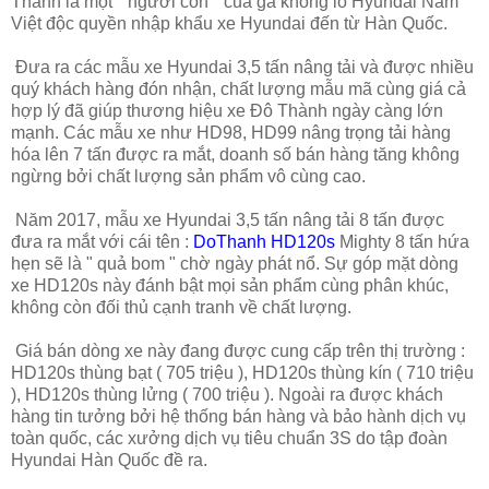
Thành là một " người con " của gã khổng lồ Hyundai Nam
Việt độc quyền nhập khẩu xe Hyundai đến từ Hàn Quốc.
Đưa ra các mẫu xe Hyundai 3,5 tấn nâng tải và được nhiều
quý khách hàng đón nhận, chất lượng mẫu mã cùng giá cả
hợp lý đã giúp thương hiệu xe Đô Thành ngày càng lớn
mạnh. Các mẫu xe như HD98, HD99 nâng trọng tải hàng
hóa lên 7 tấn được ra mắt, doanh số bán hàng tăng không
ngừng bởi chất lượng sản phẩm vô cùng cao.
Năm 2017, mẫu xe Hyundai 3,5 tấn nâng tải 8 tấn được
đưa ra mắt với cái tên :
DoThanh HD120s
Mighty 8 tấn hứa
hẹn sẽ là " quả bom " chờ ngày phát nổ. Sự góp mặt dòng
xe HD120s này đánh bật mọi sản phẩm cùng phân khúc,
không còn đối thủ cạnh tranh về chất lượng.
Giá bán dòng xe này đang được cung cấp trên thị trường :
HD120s thùng bạt ( 705 triệu ), HD120s thùng kín ( 710 triệu
), HD120s thùng lửng ( 700 triệu ). Ngoài ra được khách
hàng tin tưởng bởi hệ thống bán hàng và bảo hành dịch vụ
toàn quốc, các xưởng dịch vụ tiêu chuẩn 3S do tập đoàn
Hyundai Hàn Quốc đề ra.