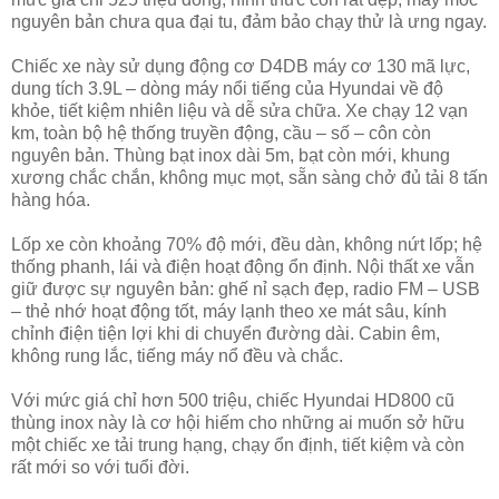
nguyên bản chưa qua đại tu, đảm bảo chạy thử là ưng ngay.
Chiếc xe này sử dụng động cơ D4DB máy cơ 130 mã lực,
dung tích 3.9L – dòng máy nổi tiếng của Hyundai về độ
khỏe, tiết kiệm nhiên liệu và dễ sửa chữa. Xe chạy 12 vạn
km, toàn bộ hệ thống truyền động, cầu – số – côn còn
nguyên bản. Thùng bạt inox dài 5m, bạt còn mới, khung
xương chắc chắn, không mục mọt, sẵn sàng chở đủ tải 8 tấn
hàng hóa.
Lốp xe còn khoảng 70% độ mới, đều dàn, không nứt lốp; hệ
thống phanh, lái và điện hoạt động ổn định. Nội thất xe vẫn
giữ được sự nguyên bản: ghế nỉ sạch đẹp, radio FM – USB
– thẻ nhớ hoạt động tốt, máy lạnh theo xe mát sâu, kính
chỉnh điện tiện lợi khi di chuyển đường dài. Cabin êm,
không rung lắc, tiếng máy nổ đều và chắc.
Với mức giá chỉ hơn 500 triệu, chiếc Hyundai HD800 cũ
thùng inox này là cơ hội hiếm cho những ai muốn sở hữu
một chiếc xe tải trung hạng, chạy ổn định, tiết kiệm và còn
rất mới so với tuổi đời.