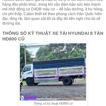
hàng đầu phân khúc, trong khi vẫn đảm bảo sức kéo mạnh
mẽ nhờ động cơ D4DB máy cơ – dễ bảo dưỡng, ít hư hỏng,
chi phí thấp. Cabin thiết kế theo phong cách Hàn Quốc hiện
đại, rộng rãi, tầm quan sát tốt và đầy đủ tiện nghi cho tài xế
đường dài.
THÔNG SỐ KỸ THUẬT XE TẢI HYUNDAI 8 TẤN
HD800 CŨ
Thông số kỹ thuật HD800 cũ