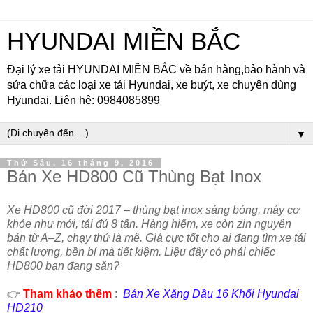
HYUNDAI MIỀN BẮC
Đại lý xe tải HYUNDAI MIỀN BẮC về bán hàng,bảo hành và
sửa chữa các loại xe tải Hyundai, xe buýt, xe chuyên dùng
Hyundai. Liên hệ: 0984085899
▼
Thứ Sáu, 16 tháng 9, 2016
Bán Xe HD800 Cũ Thùng Bạt Inox
Xe HD800 cũ đời 2017 – thùng bạt inox sáng bóng, máy cơ
khỏe như mới, tải đủ 8 tấn. Hàng hiếm, xe còn zin nguyên
bản từ A–Z, chạy thử là mê. Giá cực tốt cho ai đang tìm xe tải
chất lượng, bền bỉ mà tiết kiệm. Liệu đây có phải chiếc
HD800 bạn đang săn?
👉
Tham khảo thêm
:
Bán Xe Xăng Dầu 16 Khối Hyundai
HD210