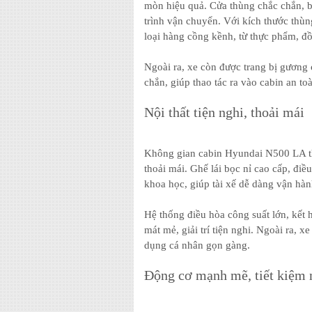
mòn hiệu quả. Cửa thùng chắc chắn, bả
trình vận chuyển. Với kích thước thù
loại hàng cồng kềnh, từ thực phẩm, đồ
Ngoài ra, xe còn được trang bị gương 
chắn, giúp thao tác ra vào cabin an to
Nội thất tiện nghi, thoải mái
Không gian cabin Hyundai N500 LA thù
thoải mái. Ghế lái bọc nỉ cao cấp, điề
khoa học, giúp tài xế dễ dàng vận hành
Hệ thống điều hòa công suất lớn, kết 
mát mẻ, giải trí tiện nghi. Ngoài ra, x
dụng cá nhân gọn gàng.
Động cơ mạnh mẽ, tiết kiệm n