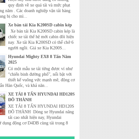
quy định về xe quá tải và mức phạt
ong năm . Các doanh nghiệp vận tải hàng
ang bị cho mì...
Xe bán tải Kia K200SD cabin kép
Xe bán tải Kia K200SD cabin kép là
chiếc xe tải thế hệ mới cabin đôi hiện
nay. Xe tải Kia K200SD có thể chở 6
người ngồi. Giá xe Kia K200S...
Hyundai Mighty EX8 8 Tấn Năm
2025
Có một mẫu xe tải từng được ví như
“chiến binh đường phố”, nổi bật với
thiết kế vuông vức mạnh mẽ, động cơ
uẩn Hàn Quốc, và khả năn...
XE TẢI 8 TẤN HYUNDAI HD120S
ĐÔ THÀNH
XE TẢI 8 TẤN HYUNDAI HD120S
ĐÔ THÀNH Dòng xe Hyundai nâng
tải cao nhất hiện nay, Hyundai
 dụng động cơ D4DB cùng tải trọng 8