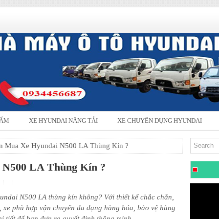
HẨM
XE HYUNDAI NÂNG TẢI
XE CHUYÊN DỤNG HYUNDAI
n Mua Xe Hyundai N500 LA Thùng Kín ?
 N500 LA Thùng Kín ?
ndai N500 LA thùng kín không? Với thiết kế chắc chắn,
rãi, xe phù hợp vận chuyển đa dạng hàng hóa, bảo vệ hàng
chi tiết để bạn đưa ra quyết định thông minh.