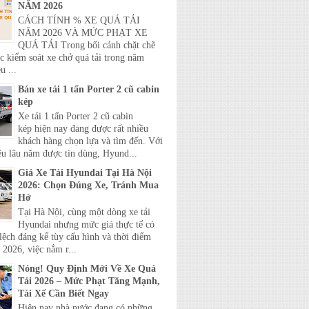
NĂM 2026
CÁCH TÍNH % XE QUÁ TẢI
NĂM 2026 VÀ MỨC PHẠT XE
QUÁ TẢI Trong bối cảnh chặt chẽ
c kiểm soát xe chở quá tải trong năm
u ...
Bán xe tải 1 tấn Porter 2 cũ cabin
kép
Xe tải 1 tấn Porter 2 cũ cabin
kép hiện nay đang được rất nhiều
khách hàng chọn lựa và tìm đến. Với
ệu lâu năm được tin dùng, Hyund...
Giá Xe Tải Hyundai Tại Hà Nội
2026: Chọn Đúng Xe, Tránh Mua
Hớ
Tại Hà Nội, cùng một dòng xe tải
Hyundai nhưng mức giá thực tế có
lệch đáng kể tùy cấu hình và thời điểm
2026, việc nắm r...
Nóng! Quy Định Mới Về Xe Quá
Tải 2026 – Mức Phạt Tăng Mạnh,
Tài Xế Cần Biết Ngay
Hiện nay nhà nước đang có những