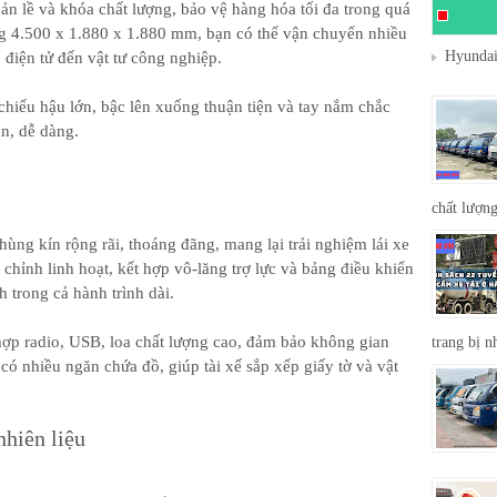
n lề và khóa chất lượng, bảo vệ hàng hóa tối đa trong quá
ng 4.500 x 1.880 x 1.880 mm, bạn có thể vận chuyển nhiều
Hyundai
 điện tử đến vật tư công nghiệp.
chiếu hậu lớn, bậc lên xuống thuận tiện và tay nắm chắc
àn, dễ dàng.
chất lượng
ng kín rộng rãi, thoáng đãng, mang lại trải nghiệm lái xe
u chỉnh linh hoạt, kết hợp vô-lăng trợ lực và bảng điều khiển
 trong cả hành trình dài.
hợp radio, USB, loa chất lượng cao, đảm bảo không gian
trang bị n
e có nhiều ngăn chứa đồ, giúp tài xế sắp xếp giấy tờ và vật
hiên liệu