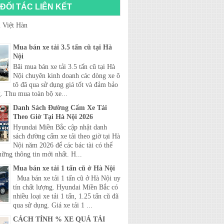
ĐỐI TÁC LIÊN KẾT
 Việt Hàn
Mua bán xe tải 3.5 tấn cũ tại Hà
Nội
Bãi mua bán xe tải 3.5 tấn cũ tại Hà
Nội chuyên kinh doanh các dòng xe ô
tô đã qua sử dụng giá tốt và đảm bảo
. Thu mua toàn bộ xe...
Danh Sách Đường Cấm Xe Tải
Theo Giờ Tại Hà Nội 2026
Hyundai Miền Bắc cập nhật danh
sách đường cấm xe tải theo giờ tại Hà
Nội năm 2026 để các bác tài có thể
hững thông tin mới nhất. H...
Mua bán xe tải 1 tấn cũ ở Hà Nội
Mua bán xe tải 1 tấn cũ ở Hà Nội uy
tín chất lượng. Hyundai Miền Bắc có
nhiều loại xe tải 1 tấn, 1.25 tấn cũ đã
qua sử dụng. Giá xe tải 1 ...
CÁCH TÍNH % XE QUÁ TẢI