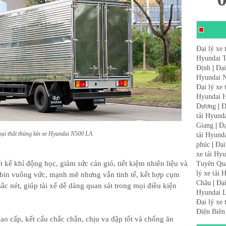
Đại lý xe 
Hyundai 
Định
|
Đại
Hyundai N
Đại lý xe
Hyundai 
Dương
|
Đ
tải Hyund
Giang
|
Đạ
oại thất thùng kín xe Hyundai N500 LA
tải Hyund
phúc
|
Đại
xe tải Hy
kế khí động học, giảm sức cản gió, tiết kiệm nhiên liệu và
Tuyên Qu
lý xe tải
abin vuông vức, mạnh mẽ nhưng vẫn tinh tế, kết hợp cụm
Châu
|
Đại
ắc nét, giúp tài xế dễ dàng quan sát trong mọi điều kiện
Hyundai L
Đại lý xe
Điện Biên
ao cấp, kết cấu chắc chắn, chịu va đập tốt và chống ăn