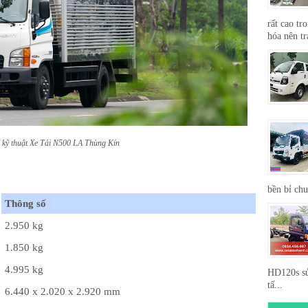
rất cao tr
hóa nên tr
 kỹ thuật Xe Tải N500 LA Thùng Kín
bền bỉ ch
Thông số
2.950 kg
1.850 kg
4.995 kg
HD120s sử
tấ...
6.440 x 2.020 x 2.920 mm