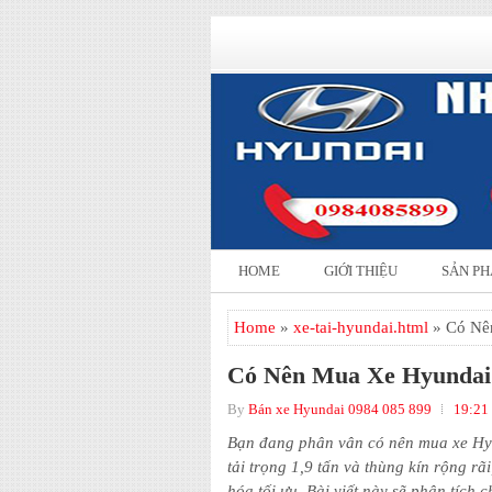
HOME
GIỚI THIỆU
SẢN P
Home
»
xe-tai-hyundai.html
» Có Nê
Có Nên Mua Xe Hyundai
By
Bán xe Hyundai 0984 085 899
19:21
Bạn đang phân vân có nên mua xe Hyu
tải trọng 1,9 tấn và thùng kín rộng 
hóa tối ưu. Bài viết này sẽ phân tích 