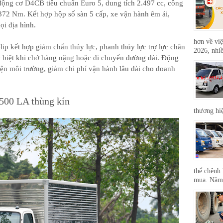
ộng cơ D4CB tiêu chuẩn Euro 5, dung tích 2.497 cc, công
372 Nm. Kết hợp hộp số sàn 5 cấp, xe vận hành êm ái,
ọi địa hình.
hơn về việ
lip kết hợp giảm chấn thủy lực, phanh thủy lực trợ lực chân
2026, nhiề
 biệt khi chở hàng nặng hoặc di chuyển đường dài. Động
thiện môi trường, giảm chi phí vận hành lâu dài cho doanh
500 LA thùng kín
thương hi
thể chênh 
mua. Năm 