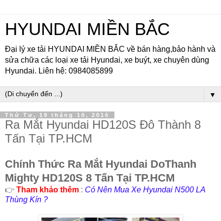
HYUNDAI MIỀN BẮC
Đại lý xe tải HYUNDAI MIỀN BẮC về bán hàng,bảo hành và
sửa chữa các loại xe tải Hyundai, xe buýt, xe chuyên dùng
Hyundai. Liên hệ: 0984085899
▼
Thứ Tư, 19 tháng 10, 2016
Ra Mắt Hyundai HD120S Đô Thành 8
Tấn Tại TP.HCM
Chính Thức Ra Mắt Hyundai DoThanh
Mighty HD120S 8 Tấn Tại TP.HCM
👉
Tham khảo thêm
:
Có Nên Mua Xe Hyundai N500 LA
Thùng Kín ?