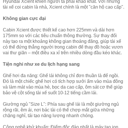
Hyundai Xcient khiến người ta phải khao khát. Với những
tài xế coi cabin là nhà, Xcient chính là một "căn hộ cao cấp".
Không gian cực đại
Cabin Xcient được thiết kế cao hơn 225mm và dài hơn
175mm so với các tiêu chuẩn thông thường. Sự thay đổi
này tạo ra một khoảng không gian thoáng đãng, giúp tài xế
có thể đứng thẳng người trong cabin để thay đồ hoặc vươn
vai thư giãn – một điều xa xỉ trên nhiều dòng đầu kéo khác.
Tiện nghi như xe du lịch hạng sang
Ghế hơi đa năng: Ghế lái không chỉ đơn thuần là để ngồi.
Đó là một chiếc ghế hơi có tích hợp sưởi ấm vào mùa đông
và làm mát vào mùa hè, bọc da cao cấp, ôm sát cơ thể giúp
bảo vệ cột sống tài xế suốt 10-12 tiếng cầm lái.
Giường ngủ "Size L": Phía sau ghế lái là một giường ngủ
rộng rãi, êm ái, nơi bác tài có thể chợp mắt giữa những
chặng nghỉ, tái tạo năng lượng nhanh chóng.
Công nghệ khử khuẩn: Điểm độc đáo nhất là máy tạo ion