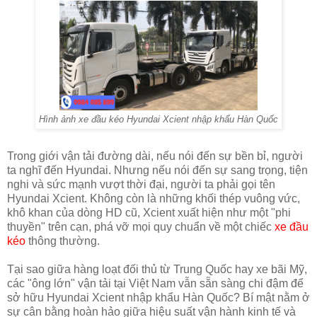
Hình ảnh xe đầu kéo Hyundai Xcient nhập khẩu Hàn Quốc
Trong giới vận tải đường dài, nếu nói đến sự bền bỉ, người
ta nghĩ đến Hyundai. Nhưng nếu nói đến sự sang trọng, tiện
nghi và sức mạnh vượt thời đại, người ta phải gọi tên
Hyundai Xcient. Không còn là những khối thép vuông vức,
khô khan của dòng HD cũ, Xcient xuất hiện như một "phi
thuyền" trên cạn, phá vỡ mọi quy chuẩn về một chiếc
xe đầu
kéo
thông thường.
Tại sao giữa hàng loạt đối thủ từ Trung Quốc hay xe bãi Mỹ,
các "ông lớn" vận tải tại Việt Nam vẫn sẵn sàng chi đậm để
sở hữu Hyundai Xcient nhập khẩu Hàn Quốc? Bí mật nằm ở
sự cân bằng hoàn hảo giữa hiệu suất vận hành kinh tế và