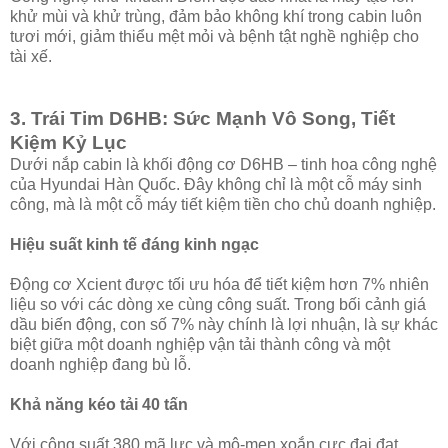
khử mùi và khử trùng, đảm bảo không khí trong cabin luôn
tươi mới, giảm thiểu mệt mỏi và bệnh tật nghề nghiệp cho
tài xế.
3. Trái Tim D6HB: Sức Mạnh Vô Song, Tiết
Kiệm Kỷ Lục
Dưới nắp cabin là khối động cơ D6HB – tinh hoa công nghệ
của Hyundai Hàn Quốc. Đây không chỉ là một cỗ máy sinh
công, mà là một cỗ máy tiết kiệm tiền cho chủ doanh nghiệp.
Hiệu suất kinh tế đáng kinh ngạc
Động cơ Xcient được tối ưu hóa để tiết kiệm hơn 7% nhiên
liệu so với các dòng xe cùng công suất. Trong bối cảnh giá
dầu biến động, con số 7% này chính là lợi nhuận, là sự khác
biệt giữa một doanh nghiệp vận tải thành công và một
doanh nghiệp đang bù lỗ.
Khả năng kéo tải 40 tấn
Với công suất 380 mã lực và mô-men xoắn cực đại đạt