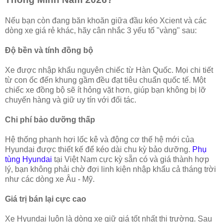
Nếu bạn còn đang băn khoăn giữa đầu kéo Xcient và các
dòng xe giá rẻ khác, hãy cân nhắc 3 yếu tố "vàng" sau:
Độ bền và tính đồng bộ
Xe được nhập khẩu nguyên chiếc từ Hàn Quốc. Mọi chi tiết
từ con ốc đến khung gầm đều đạt tiêu chuẩn quốc tế. Một
chiếc xe đồng bộ sẽ ít hỏng vặt hơn, giúp bạn không bị lỡ
chuyến hàng và giữ uy tín với đối tác.
Chi phí bảo dưỡng thấp
Hệ thống phanh hơi lốc kê và động cơ thế hệ mới của
Hyundai được thiết kế để kéo dài chu kỳ bảo dưỡng.
Phụ
tùng Hyundai
tại Việt Nam cực kỳ sẵn có và giá thành hợp
lý, bạn không phải chờ đợi linh kiện nhập khẩu cả tháng trời
như các dòng xe Âu - Mỹ.
Giá trị bán lại cực cao
Xe Hyundai luôn là dòng xe giữ giá tốt nhất thị trường. Sau