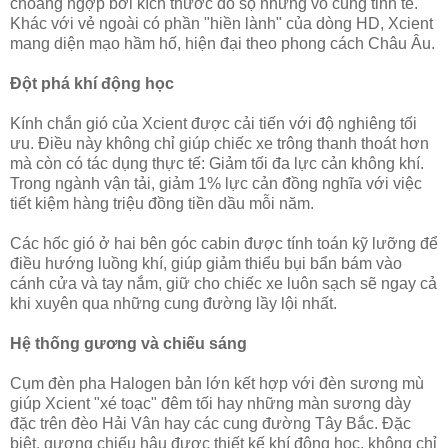
choáng ngợp bởi kích thước đồ sộ nhưng vô cùng tinh tế.
Khác với vẻ ngoài có phần "hiền lành" của dòng HD, Xcient
mang diện mạo hầm hố, hiện đại theo phong cách Châu Âu.
Đột phá khí động học
Kính chắn gió của Xcient được cải tiến với độ nghiêng tối
ưu. Điều này không chỉ giúp chiếc xe trông thanh thoát hơn
mà còn có tác dụng thực tế: Giảm tối đa lực cản không khí.
Trong ngành vận tải, giảm 1% lực cản đồng nghĩa với việc
tiết kiệm hàng triệu đồng tiền dầu mỗi năm.
Các hốc gió ở hai bên góc cabin được tính toán kỹ lưỡng để
điều hướng luồng khí, giúp giảm thiểu bụi bẩn bám vào
cánh cửa và tay nắm, giữ cho chiếc xe luôn sạch sẽ ngay cả
khi xuyên qua những cung đường lầy lội nhất.
Hệ thống gương và chiếu sáng
Cụm đèn pha Halogen bản lớn kết hợp với đèn sương mù
giúp Xcient "xé toạc" đêm tối hay những màn sương dày
đặc trên đèo Hải Vân hay các cung đường Tây Bắc. Đặc
biệt, gương chiếu hậu được thiết kế khí động học, không chỉ