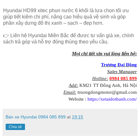
Hyundai HD99 xitec phun nước 6 khối là lựa chọn tối ưu
giúp tiết kiệm chi phí, nâng cao hiệu quả vệ sinh và góp
phần xây dựng đô thị xanh – sạch – đẹp hơn.
👉 Liên hệ Hyundai Miền Bắc để được tư vấn giá xe, chính
sách trả góp và hỗ trợ đóng thùng theo yêu cầu.
Mọi chi tiết xin vui lòng liên hệ:
Trương Đại Đồng
Sales Manager
Hotline:
0984 085 899
Add:
KM21 TT Đông Anh, Hà Nội
Email:
truongdongmotor@gmail.com
Website :
https://xetaidothanh.com/
Bán xe Hyundai 0984 085 899
at
19:15
Chia sẻ