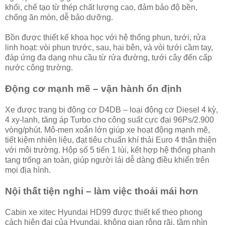
khối, chế tạo từ thép chất lượng cao, đảm bảo độ bền,
chống ăn mòn, dễ bảo dưỡng.
Bồn được thiết kế khoa học với hệ thống phun, tưới, rửa
linh hoạt: vòi phun trước, sau, hai bên, và vòi tưới cầm tay,
đáp ứng đa dạng nhu cầu từ rửa đường, tưới cây đến cấp
nước công trường.
Động cơ mạnh mẽ – vận hành ổn định
Xe được trang bị động cơ D4DB – loại động cơ Diesel 4 kỳ,
4 xy-lanh, tăng áp Turbo cho công suất cực đại 96Ps/2.900
vòng/phút. Mô-men xoắn lớn giúp xe hoạt động mạnh mẽ,
tiết kiệm nhiên liệu, đạt tiêu chuẩn khí thải Euro 4 thân thiện
với môi trường. Hộp số 5 tiến 1 lùi, kết hợp hệ thống phanh
tang trống an toàn, giúp người lái dễ dàng điều khiển trên
mọi địa hình.
Nội thất tiện nghi – làm việc thoải mái hơn
Cabin xe xitec Hyundai HD99 được thiết kế theo phong
cách hiện đại của Hyundai, không gian rộng rãi, tầm nhìn