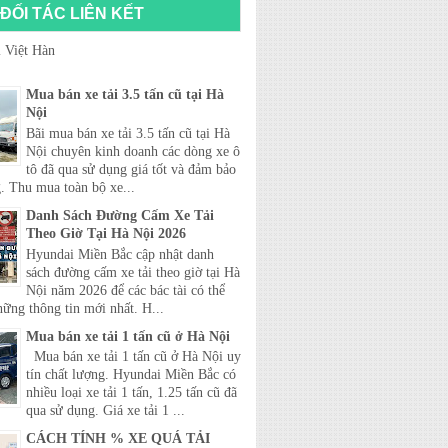
ĐỐI TÁC LIÊN KẾT
 Việt Hàn
Mua bán xe tải 3.5 tấn cũ tại Hà
Nội
Bãi mua bán xe tải 3.5 tấn cũ tại Hà
Nội chuyên kinh doanh các dòng xe ô
tô đã qua sử dụng giá tốt và đảm bảo
. Thu mua toàn bộ xe...
Danh Sách Đường Cấm Xe Tải
Theo Giờ Tại Hà Nội 2026
Hyundai Miền Bắc cập nhật danh
sách đường cấm xe tải theo giờ tại Hà
Nội năm 2026 để các bác tài có thể
hững thông tin mới nhất. H...
Mua bán xe tải 1 tấn cũ ở Hà Nội
Mua bán xe tải 1 tấn cũ ở Hà Nội uy
tín chất lượng. Hyundai Miền Bắc có
nhiều loại xe tải 1 tấn, 1.25 tấn cũ đã
qua sử dụng. Giá xe tải 1 ...
CÁCH TÍNH % XE QUÁ TẢI