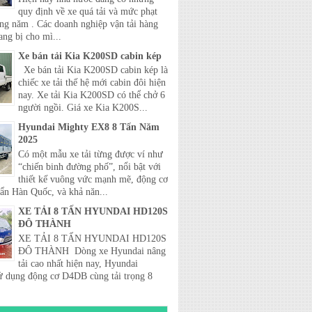
quy định về xe quá tải và mức phạt
ong năm . Các doanh nghiệp vận tải hàng
ang bị cho mì...
Xe bán tải Kia K200SD cabin kép
Xe bán tải Kia K200SD cabin kép là
chiếc xe tải thế hệ mới cabin đôi hiện
nay. Xe tải Kia K200SD có thể chở 6
người ngồi. Giá xe Kia K200S...
Hyundai Mighty EX8 8 Tấn Năm
2025
Có một mẫu xe tải từng được ví như
“chiến binh đường phố”, nổi bật với
thiết kế vuông vức mạnh mẽ, động cơ
uẩn Hàn Quốc, và khả năn...
XE TẢI 8 TẤN HYUNDAI HD120S
ĐÔ THÀNH
XE TẢI 8 TẤN HYUNDAI HD120S
ĐÔ THÀNH Dòng xe Hyundai nâng
tải cao nhất hiện nay, Hyundai
 dụng động cơ D4DB cùng tải trọng 8