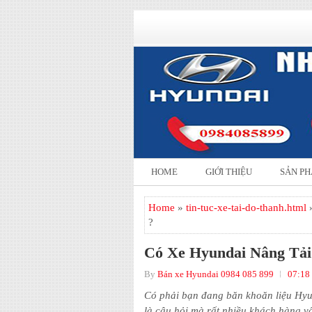
HOME
GIỚI THIỆU
SẢN P
Home
»
tin-tuc-xe-tai-do-thanh.html
»
?
Có Xe Hyundai Nâng Tải 
By
Bán xe Hyundai 0984 085 899
07:18
Có phải bạn đang băn khoăn liệu Hyun
là câu hỏi mà rất nhiều khách hàng v