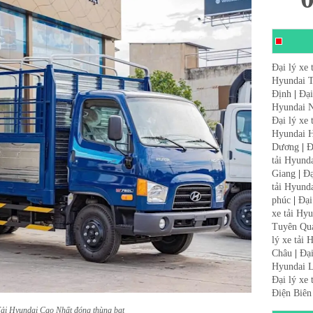
Đại lý xe 
Hyundai 
Định
|
Đại
Hyundai N
Đại lý xe
Hyundai 
Dương
|
Đ
tải Hyund
Giang
|
Đạ
tải Hyund
phúc
|
Đại
xe tải Hy
Tuyên Qu
lý xe tải
Châu
|
Đại
Hyundai L
Đại lý xe
Điện Biên
ải Hyundai Cao Nhất đóng thùng bạt