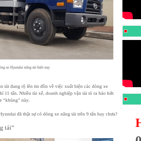
òng xe Hyundai nâng tải hiện nay
n tải đang rộ lên tin đồn về việc xuất hiện các dòng xe
hí 11 tấn. Nhiều tài xế, doanh nghiệp vận tải tỏ ra háo hức
xe “khủng” này.
yundai đã thật sự có dòng xe nâng tải trên 9 tấn hay chưa?
g tải”