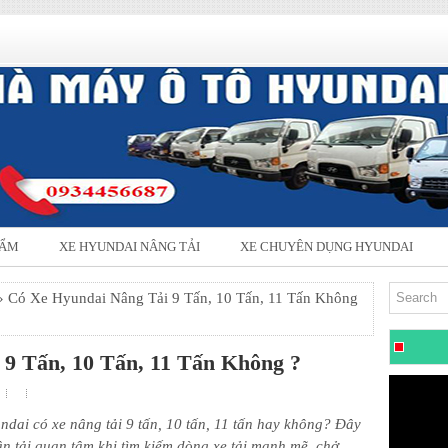
HẨM
XE HYUNDAI NÂNG TẢI
XE CHUYÊN DỤNG HYUNDAI
 Có Xe Hyundai Nâng Tải 9 Tấn, 10 Tấn, 11 Tấn Không
9 Tấn, 10 Tấn, 11 Tấn Không ?
dai có xe nâng tải 9 tấn, 10 tấn, 11 tấn hay không? Đây
ận tải quan tâm khi tìm kiếm dòng xe tải mạnh mẽ, chở