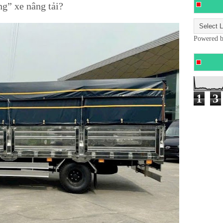
g” xe nâng tải?
Powered 
1
3