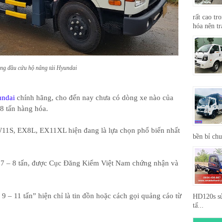
rất cao tr
hóa nên tr
ng đầu cứu hộ nâng tải Hyundai
undai
chính hãng, cho đến nay chưa có dòng xe nào của
8 tấn hàng hóa.
1S, EX8L, EX11XL hiện đang là lựa chọn phổ biến nhất
bền bỉ ch
ừ 7 – 8 tấn, được Cục Đăng Kiểm Việt Nam chứng nhận và
9 – 11 tấn” hiện chỉ là tin đồn hoặc cách gọi quảng cáo từ
HD120s sử
tấ...