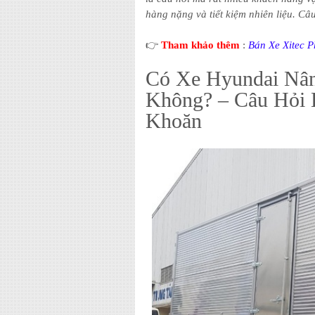
hàng nặng và tiết kiệm nhiên liệu. Câu
👉
Tham khảo thêm
:
Bán Xe Xitec 
Có Xe Hyundai Nâng
Không? – Câu Hỏi 
Khoăn