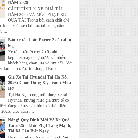
NĂM 2026
CÁCH TÍNH % XE QUÁ TẢI
NĂM 2026 VÀ MỨC PHẠT XE
QUÁ TẢI Trong bối cảnh chặt chẽ
c kiểm soát xe chở quá tải trong năm
u ...
Bán xe tải 1 tấn Porter 2 cũ cabin
kép
Xe tải 1 tấn Porter 2 cũ cabin
kép hiện nay đang được rất nhiều
khách hàng chọn lựa và tìm đến. Với
ệu lâu năm được tin dùng, Hyund...
Giá Xe Tải Hyundai Tại Hà Nội
2026: Chọn Đúng Xe, Tránh Mua
Hớ
Tại Hà Nội, cùng một dòng xe tải
Hyundai nhưng mức giá thực tế có
lệch đáng kể tùy cấu hình và thời điểm
2026, việc nắm r...
Nóng! Quy Định Mới Về Xe Quá
Tải 2026 – Mức Phạt Tăng Mạnh,
Tài Xế Cần Biết Ngay
Hiện nay nhà nước đang có những