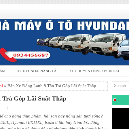
HẨM
XE HYUNDAI NÂNG TẢI
XE CHUYÊN DỤNG HYUNDAI
ml
» Bán Xe Đông Lạnh 8 Tấn Trả Góp Lãi Suất Thấp
 Trả Góp Lãi Suất Thấp
để chở hàng thực phẩm, hải sản hay nông sản tươi sống?
 EX8L, Hyundai EX11XL, Isuzu 8 tấn hay Hino FG đông
thấp, giúp bạn dễ dàng đầu tư phương tiện kinh doanh hiệu