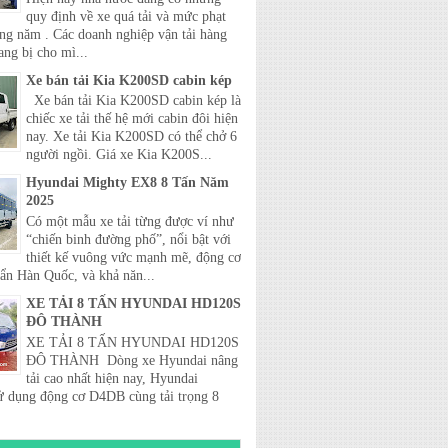
quy định về xe quá tải và mức phạt
ong năm . Các doanh nghiệp vận tải hàng
ang bị cho mì...
Xe bán tải Kia K200SD cabin kép
Xe bán tải Kia K200SD cabin kép là
chiếc xe tải thế hệ mới cabin đôi hiện
nay. Xe tải Kia K200SD có thể chở 6
người ngồi. Giá xe Kia K200S...
Hyundai Mighty EX8 8 Tấn Năm
2025
Có một mẫu xe tải từng được ví như
“chiến binh đường phố”, nổi bật với
thiết kế vuông vức mạnh mẽ, động cơ
uẩn Hàn Quốc, và khả năn...
XE TẢI 8 TẤN HYUNDAI HD120S
ĐÔ THÀNH
XE TẢI 8 TẤN HYUNDAI HD120S
ĐÔ THÀNH Dòng xe Hyundai nâng
tải cao nhất hiện nay, Hyundai
 dụng động cơ D4DB cùng tải trọng 8