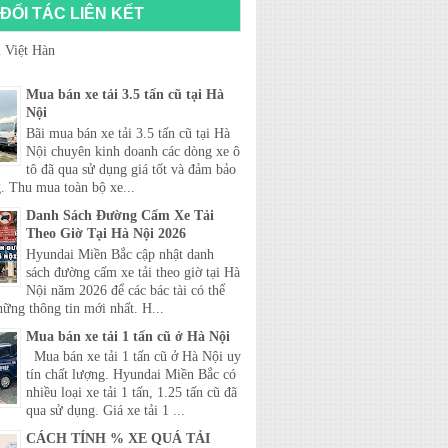
ĐỐI TÁC LIÊN KẾT
 Việt Hàn
Mua bán xe tải 3.5 tấn cũ tại Hà
Nội
Bãi mua bán xe tải 3.5 tấn cũ tại Hà
Nội chuyên kinh doanh các dòng xe ô
tô đã qua sử dụng giá tốt và đảm bảo
. Thu mua toàn bộ xe...
Danh Sách Đường Cấm Xe Tải
Theo Giờ Tại Hà Nội 2026
Hyundai Miền Bắc cập nhật danh
sách đường cấm xe tải theo giờ tại Hà
Nội năm 2026 để các bác tài có thể
hững thông tin mới nhất. H...
Mua bán xe tải 1 tấn cũ ở Hà Nội
Mua bán xe tải 1 tấn cũ ở Hà Nội uy
tín chất lượng. Hyundai Miền Bắc có
nhiều loại xe tải 1 tấn, 1.25 tấn cũ đã
qua sử dụng. Giá xe tải 1 ...
CÁCH TÍNH % XE QUÁ TẢI