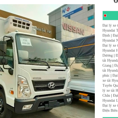
Đại lý xe 
Hyundai 
Định
|
Đại
Hyundai N
Đại lý xe
Hyundai 
Dương
|
Đ
tải Hyund
Giang
|
Đạ
tải Hyund
phúc
|
Đại
xe tải Hy
Tuyên Qu
lý xe tải
Châu
|
Đại
Hyundai L
Đại lý xe
Điện Biên