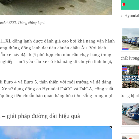
Hyundai
ndai EX8L Thùng Đông Lạnh
1XL đông lạnh được đánh giá cao bởi khả năng vận hành
lượng thùng đông lạnh đạt tiêu chuẩn châu Âu. Với kích
ẫu xe này đặc biệt phù hợp cho nhu cầu chạy hàng trong
chất lượng
nghiệp – nơi yêu cầu xe có khả năng di chuyển linh hoạt,
ải Euro 4 và Euro 5, thân thiện với môi trường và dễ dàng
ớn. Xe sử dụng động cơ Hyundai D4CC và D4GA, công suất
áp ứng tiêu chuẩn bảo quản hàng hóa tươi sống trong mọi
trang bị n
h – giải pháp đường dài hiệu quả