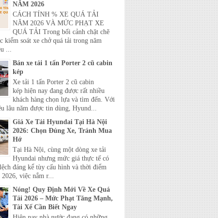
NĂM 2026
CÁCH TÍNH % XE QUÁ TẢI
NĂM 2026 VÀ MỨC PHẠT XE
QUÁ TẢI Trong bối cảnh chặt chẽ
c kiểm soát xe chở quá tải trong năm
u ...
Bán xe tải 1 tấn Porter 2 cũ cabin
kép
Xe tải 1 tấn Porter 2 cũ cabin
kép hiện nay đang được rất nhiều
khách hàng chọn lựa và tìm đến. Với
ệu lâu năm được tin dùng, Hyund...
Giá Xe Tải Hyundai Tại Hà Nội
2026: Chọn Đúng Xe, Tránh Mua
Hớ
Tại Hà Nội, cùng một dòng xe tải
Hyundai nhưng mức giá thực tế có
lệch đáng kể tùy cấu hình và thời điểm
2026, việc nắm r...
Nóng! Quy Định Mới Về Xe Quá
Tải 2026 – Mức Phạt Tăng Mạnh,
Tài Xế Cần Biết Ngay
Hiện nay nhà nước đang có những