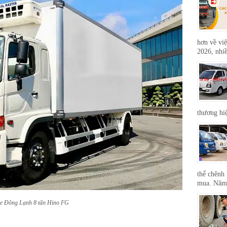
hơn về việ
2026, nhiề
thương hi
thể chênh 
mua. Năm 
e Đông Lạnh 8 tấn Hino FG