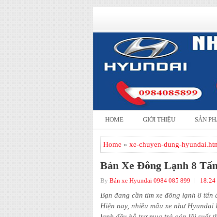
HOME
GIỚI THIỆU
SẢN P
Home
»
xe-chuyen-dung-hyundai.ht
Bán Xe Đông Lạnh 8 Tấn
By
Bán xe Hyundai 0984 085 899
18:24
Bạn đang cần tìm xe đông lạnh 8 tấn 
Hiện nay, nhiều mẫu xe như Hyundai
lạnh đều hỗ trợ mua trả góp lãi suất 