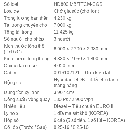
Số loại
HD800 MB/TTCM-CGS
Loại xe
Chở gia súc (chở lợn)
Trọng lượng bản thân
4.230 kg
Tải trọng chuyên chở
7.000 kg
Tổng tải trọng
11.425 kg
Số người cho phép
3 người
Kích thước tổng thể
6.900 × 2.200 × 2.980 mm
(DxRxC)
Kích thước lòng thùng
4.880 × 2.050 × 1.800 mm
Chiều dài cơ sở
4.020 mm
Cabin
0916102121 – Đơn kiểu lật
Hyundai D4DB – 4 kỳ, 4 xi lanh
Động cơ
thẳng hàng
Dung tích xy lanh
3.907 cm³
Công suất / vòng quay
130 Ps / 2.900 v/ph
Nhiên liệu
Diesel – Tiêu chuẩn EURO II
Ly hợp
1 đĩa ma sát khô (KOREA)
Hộp số
6 cấp (5 số tiến, 1 số lùi – KOREA)
Cỡ lốp (Trước / Sau)
8.25-16 / 8.25-16