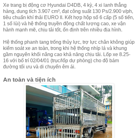
Xe trang bị động cơ Hyundai D4DB, 4 kỳ, 4 xi lanh thẳng
hàng, dung tích 3.907 cm³, đạt công suất 130 Ps/2.900 v/ph,
tiêu chuẩn khí thải EURO II. Kết hợp hộp số 6 cấp (5 số tiến,
1 số lùi) và hệ thống truyền động chất lượng cao, xe vận
hành mạnh mẽ, chịu tải tốt, ổn định trên nhiều địa hình.
Hệ thống phanh tang trống thủy lực, trợ lực chân không giúp
kiểm soát xe an toàn, trong khi hệ thống nhíp lá và khung
gầm nguyên khối nâng cao khả năng chịu tải. Lốp xe 8.25-
16 với bố trí 02/04/01 (trục/lốp dự phòng) cho độ bám
đường tối ưu và di chuyển êm ái.
An toàn và tiện ích