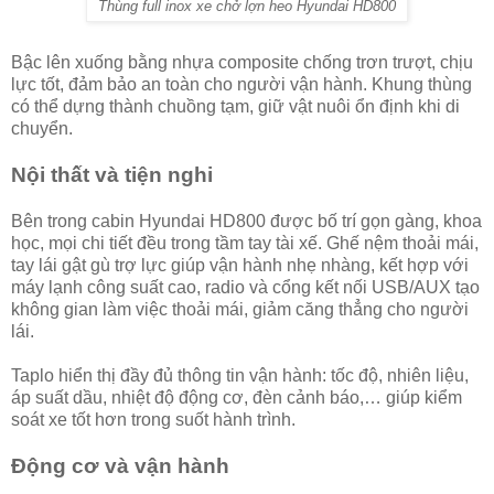
Thùng full inox xe chở lợn heo Hyundai HD800
Bậc lên xuống bằng nhựa composite chống trơn trượt, chịu
lực tốt, đảm bảo an toàn cho người vận hành. Khung thùng
có thể dựng thành chuồng tạm, giữ vật nuôi ổn định khi di
chuyển.
Nội thất và tiện nghi
Bên trong cabin Hyundai HD800 được bố trí gọn gàng, khoa
học, mọi chi tiết đều trong tầm tay tài xế. Ghế nệm thoải mái,
tay lái gật gù trợ lực giúp vận hành nhẹ nhàng, kết hợp với
máy lạnh công suất cao, radio và cổng kết nối USB/AUX tạo
không gian làm việc thoải mái, giảm căng thẳng cho người
lái.
Taplo hiển thị đầy đủ thông tin vận hành: tốc độ, nhiên liệu,
áp suất dầu, nhiệt độ động cơ, đèn cảnh báo,… giúp kiểm
soát xe tốt hơn trong suốt hành trình.
Động cơ và vận hành