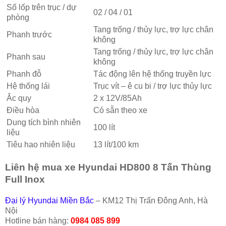
Số lốp trên trục / dự
02 / 04 / 01
phòng
Tang trống / thủy lực, trợ lực chân
Phanh trước
không
Tang trống / thủy lực, trợ lực chân
Phanh sau
không
Phanh đỗ
Tác động lên hệ thống truyền lực
Hệ thống lái
Trục vít – ê cu bi / trợ lực thủy lực
Ắc quy
2 x 12V/85Ah
Điều hòa
Có sẵn theo xe
Dung tích bình nhiên
100 lít
liệu
Tiêu hao nhiên liệu
13 lít/100 km
Liên hệ mua xe Hyundai HD800 8 Tấn Thùng
Full Inox
Đại lý Hyundai Miền Bắc
– KM12 Thị Trấn Đông Anh, Hà
Nội
Hotline bán hàng:
0984 085 899