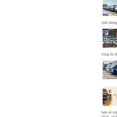
chất lượng
trang bị n
hơn về việ