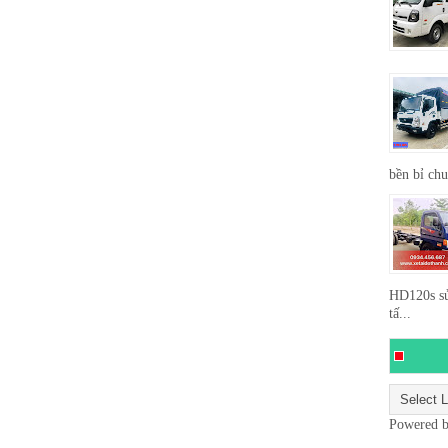
bền bỉ ch
HD120s sử
tấ...
Powered 