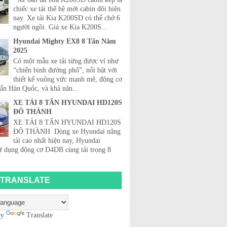
chiếc xe tải thế hệ mới cabin đôi hiện
nay. Xe tải Kia K200SD có thể chở 6
người ngồi. Giá xe Kia K200S...
Hyundai Mighty EX8 8 Tấn Năm
2025
Có một mẫu xe tải từng được ví như
“chiến binh đường phố”, nổi bật với
thiết kế vuông vức mạnh mẽ, động cơ
uẩn Hàn Quốc, và khả năn...
XE TẢI 8 TẤN HYUNDAI HD120S
ĐÔ THÀNH
XE TẢI 8 TẤN HYUNDAI HD120S
ĐÔ THÀNH Dòng xe Hyundai nâng
tải cao nhất hiện nay, Hyundai
 dụng động cơ D4DB cùng tải trọng 8
TRANSLATE
by
Translate