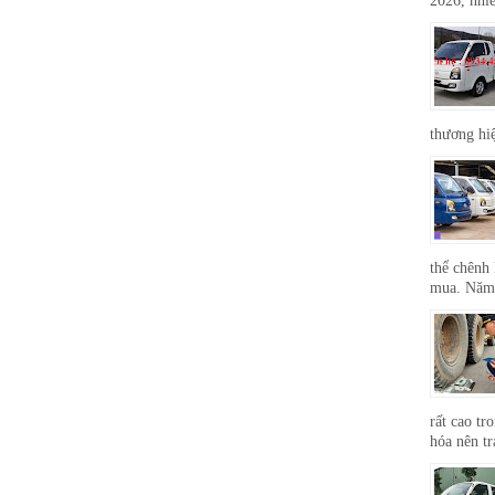
2026, nhiề
thương hi
thể chênh 
mua. Năm 
rất cao tr
hóa nên tr