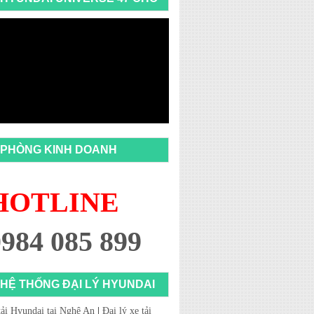
PHÒNG KINH DOANH
HOTLINE
0984 085 899
HỆ THỐNG ĐẠI LÝ HYUNDAI
tải Hyundai tại Nghệ An
|
Đại lý xe tải