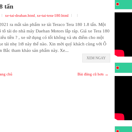
8 tấn
xe-tai-deahan.html
,
xe-tai-tera-180.html
21 ra mắt sản phẩm xe tải Teraco Tera 180 1.8 tấn. Một
ô tô tải do nhà máy Daehan Motors lắp ráp. Giá xe Tera 180
iêu tiền ? , xe sử dụng có tốt không và ưu điểm cho một
xe tải nhẹ 1t8 này thế nào. Xin mời quý khách cùng với Ô
n Bắc tham khảo sản phẩm này. Xe...
XEM NGAY
ang chủ
Bài đăng cũ hơn →