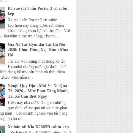
u ...
Bán xe tải 1 tấn Porter 2 cũ cabin
kép
Xe tải 1 tấn Porter 2 cũ cabin
kép hiện nay đang được rất nhiều
khách hàng chọn lựa và tìm đến. Với
ệu lâu năm được tin dùng, Hyund...
Giá Xe Tải Hyundai Tại Hà Nội
2026: Chọn Đúng Xe, Tránh Mua
Hớ
Tại Hà Nội, cùng một dòng xe tải
Hyundai nhưng mức giá thực tế có
lệch đáng kể tùy cấu hình và thời điểm
2026, việc nắm r...
Nóng! Quy Định Mới Về Xe Quá
Tải 2026 – Mức Phạt Tăng Mạnh,
Tài Xế Cần Biết Ngay
Hiện nay nhà nước đang có những
quy định về xe quá tải và mức phạt
ong năm . Các doanh nghiệp vận tải hàng
ang bị cho mì...
Xe bán tải Kia K200SD cabin kép
Xe bán tải Kia K200SD cabin kép là