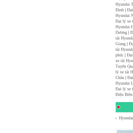
Hyundai 
Định
|
Đại
Hyundai N
Đại lý xe
Hyundai 
Dương
|
Đ
tải Hyund
Giang
|
Đạ
tải Hyund
phúc
|
Đại
xe tải Hy
Tuyên Qu
lý xe tải
Châu
|
Đại
Hyundai L
Đại lý xe
Điện Biên
Hyundai