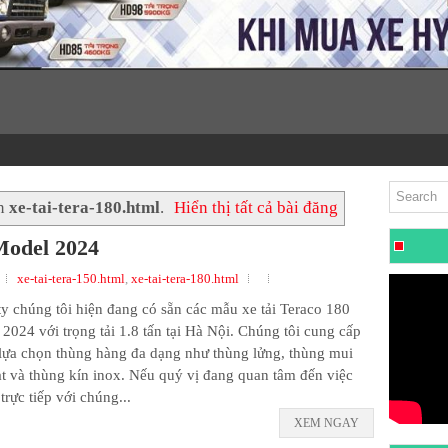
ãn
xe-tai-tera-180.html
.
Hiển thị tất cả bài đăng
Model 2024
xe-tai-tera-150.html
,
xe-tai-tera-180.html
y chúng tôi hiện đang có sẵn các mẫu xe tải Teraco 180
2024 với trọng tải 1.8 tấn tại Hà Nội. Chúng tôi cung cấp
lựa chọn thùng hàng đa dạng như thùng lửng, thùng mui
t và thùng kín inox. Nếu quý vị đang quan tâm đến việc
rực tiếp với chúng...
XEM NGAY