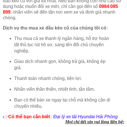
đầu kéo cũ với giá tốt nhất. Nếu bạn không còn nhu cầu sử
dụng hoặc muốn đổi xe mới, chỉ cần gọi đến số
0984 085
899
, nhân viên sẽ đến tận nơi xem xe và định giá nhanh
chóng.
Dịch vụ thu mua xe đầu kéo cũ của chúng tôi có:
Thu mua cả xe thanh lý ngân hàng, hỗ trợ hoàn
tất thủ tục rút hồ sơ, sang tên đổi chủ chuyên
nghiệp.
Giao dịch nhanh gọn, không trả giá, không ép
giá.
Thanh toán nhanh chóng, tiện lợi.
Nhân viên thân thiện, nhiệt tình, tận tâm.
Bạn có thể bán xe ngay tại chỗ mà không cần di
chuyển nhiều.
👉
Có thể bạn cần biết
:
Đại lý xe tải Hyundai Hải Phòng
Mọi chi tiết xin vui lòng liên hệ: