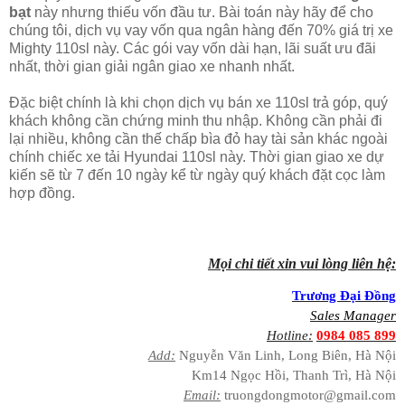
bạt
này nhưng thiếu vốn đầu tư. Bài toán này hãy để cho
chúng tôi, dịch vụ vay vốn qua ngân hàng đến 70% giá trị xe
Mighty 110sl này. Các gói vay vốn dài hạn, lãi suất ưu đãi
nhất, thời gian giải ngân giao xe nhanh nhất.
Đặc biệt chính là khi chọn dịch vụ bán xe 110sl trả góp, quý
khách không cần chứng minh thu nhập. Không cần phải đi
lại nhiều, không cần thế chấp bìa đỏ hay tài sản khác ngoài
chính chiếc xe tải Hyundai 110sl này. Thời gian giao xe dự
kiến sẽ từ 7 đến 10 ngày kể từ ngày quý khách đặt cọc làm
hợp đồng.
Mọi chi tiết xin vui lòng liên hệ:
Trương Đại Đồng
Sales Manager
Hotline:
0984 085 899
Add:
Nguyễn Văn Linh, Long Biên, Hà Nội
Km14 Ngọc Hồi, Thanh Trì, Hà Nội
Email:
truongdongmotor@gmail.com