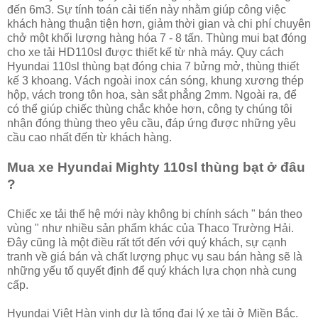
đến 6m3. Sự tính toán cải tiến này nhằm giúp công việc
khách hàng thuận tiện hơn, giảm thời gian và chi phí chuyên
chở một khối lượng hàng hóa 7 - 8 tấn. Thùng mui bạt đóng
cho xe tải HD110sl được thiết kế từ nhà máy. Quy cách
Hyundai 110sl thùng bạt đóng chia 7 bửng mở, thùng thiết
kế 3 khoang. Vách ngoài inox cán sóng, khung xương thép
hộp, vách trong tôn hoa, sàn sắt phẳng 2mm. Ngoài ra, để
có thể giúp chiếc thùng chắc khỏe hơn, công ty chúng tôi
nhận đóng thùng theo yêu cầu, đáp ứng được những yêu
cầu cao nhất đến từ khách hàng.
Mua xe Hyundai Mighty 110sl thùng bạt ở đâu
?
Chiếc xe tải thế hệ mới này không bị chính sách " bán theo
vùng " như nhiều sản phẩm khác của Thaco Trường Hải.
Đây cũng là một điều rất tốt đến với quý khách, sự cạnh
tranh về giá bán và chất lượng phục vụ sau bán hàng sẽ là
những yếu tố quyết định để quý khách lựa chọn nhà cung
cấp.
Hyundai Việt Hàn vinh dự là tổng đại lý xe tải ở Miền Bắc.