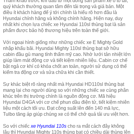
Tham khảo trước khi đầu tư một dòng sản phẩm xe ô tô tải,
quý khách thường quan tâm đến tải trọng và giá bán. Một
điều ít khách hàng để ý tới chính là hiểu rõ hơn đâu là
Hyundai chính hãng và không chính hãng. Hiện nay, duy
nhất khi chọn lựa chiếc xe Hyundai 110sl thùng bạt là sản
phẩm được bảo hộ thương hiệu trên toàn thế giới.
Với ngoại hình giống như những chiếc xe E Mighty Gold
nhập khẩu bãi. Hyundai Mighty 110sl thùng bạt sở hữu
cabin đầu gù mang tính thẩm mỹ cao. Nhờ lưới tản nhiệt lớn
giúp làm mát động cơ và tiết kiệm nhiên liệu. Cabin cơ chế
bật ngả cơ khí có khóa chốt an toàn, người sử dụng có thể
kiểm tra động cơ và sửa chữa khi cần thiết.
Sự khác biệt rõ ràng nhất mà Hyundai HD110sl thùng bạt
mang lại cho người dùng so với những chiếc xe cùng phân
khúc trên thị trường chính là nguồn động cơ. Mã hiệu
Hyundai D4GA với cơ chế phun dầu điện tử, tiết kiệm nhiên
liệu một cách tối ưu. Đạt công suất lên đến 140 mã lực,
Tulbo tăng áp giúp chúng xe có thể chở quá tải ưu việt hơn.
So với chiếc
xe Hyundai 110s
cho ra mắt cách đây không
lâu thì Hyundai Mighty 110s thùng bạt có chiều dài thùng lên