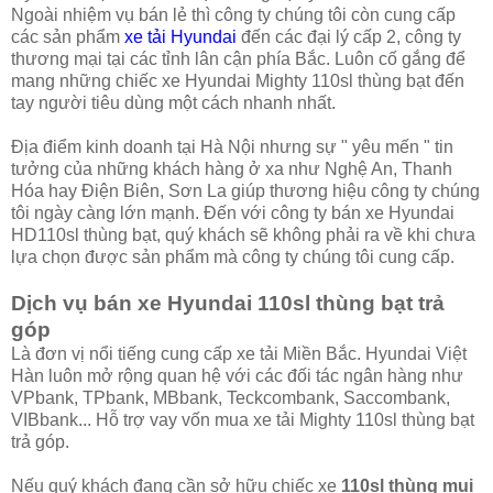
Ngoài nhiệm vụ bán lẻ thì công ty chúng tôi còn cung cấp
các sản phẩm
xe tải Hyundai
đến các đại lý cấp 2, công ty
thương mại tại các tỉnh lân cận phía Bắc. Luôn cố gắng để
mang những chiếc xe Hyundai Mighty 110sl thùng bạt đến
tay người tiêu dùng một cách nhanh nhất.
Địa điểm kinh doanh tại Hà Nội nhưng sự " yêu mến " tin
tưởng của những khách hàng ở xa như Nghệ An, Thanh
Hóa hay Điện Biên, Sơn La giúp thương hiệu công ty chúng
tôi ngày càng lớn mạnh. Đến với công ty bán xe Hyundai
HD110sl thùng bạt, quý khách sẽ không phải ra về khi chưa
lựa chọn được sản phẩm mà công ty chúng tôi cung cấp.
Dịch vụ bán xe Hyundai 110sl thùng bạt trả
góp
Là đơn vị nổi tiếng cung cấp xe tải Miền Bắc. Hyundai Việt
Hàn luôn mở rộng quan hệ với các đối tác ngân hàng như
VPbank, TPbank, MBbank, Teckcombank, Saccombank,
VIBbank... Hỗ trợ vay vốn mua xe tải Mighty 110sl thùng bạt
trả góp.
Nếu quý khách đang cần sở hữu chiếc xe
110sl thùng mui