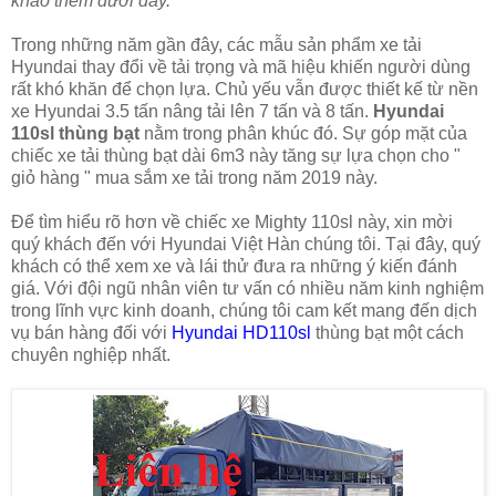
khảo thêm dưới đây.
Trong những năm gần đây, các mẫu sản phẩm xe tải
Hyundai thay đổi về tải trọng và mã hiệu khiến người dùng
rất khó khăn để chọn lựa. Chủ yếu vẫn được thiết kế từ nền
xe Hyundai 3.5 tấn nâng tải lên 7 tấn và 8 tấn.
Hyundai
110sl thùng bạt
nằm trong phân khúc đó. Sự góp mặt của
chiếc xe tải thùng bạt dài 6m3 này tăng sự lựa chọn cho "
giỏ hàng " mua sắm xe tải trong năm 2019 này.
Để tìm hiểu rõ hơn về chiếc xe Mighty 110sl này, xin mời
quý khách đến với Hyundai Việt Hàn chúng tôi. Tại đây, quý
khách có thể xem xe và lái thử đưa ra những ý kiến đánh
giá. Với đội ngũ nhân viên tư vấn có nhiều năm kinh nghiệm
trong lĩnh vực kinh doanh, chúng tôi cam kết mang đến dịch
vụ bán hàng đối với
Hyundai HD110sl
thùng bạt một cách
chuyên nghiệp nhất.