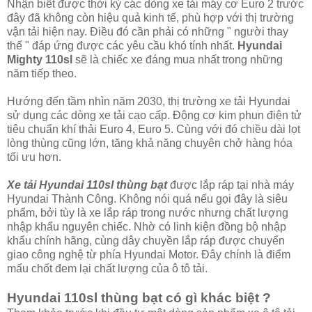
Nhận biết được thời kỳ các dòng xe tải máy cơ Euro 2 trước
đây đã không còn hiệu quả kinh tế, phù hợp với thị trường
vận tải hiện nay. Điều đó cần phải có những " người thay
thế " đáp ứng được các yêu cầu khó tính nhất.
Hyundai
Mighty 110sl
sẽ là chiếc xe đáng mua nhất trong những
năm tiếp theo.
Hướng đến tầm nhìn năm 2030, thị trường xe tải Hyundai
sử dụng các dòng xe tải cao cấp. Động cơ kim phun điện tử
tiêu chuẩn khí thải Euro 4, Euro 5. Cùng với đó chiều dài lọt
lòng thùng cũng lớn, tăng khả năng chuyên chở hàng hóa
tối ưu hơn.
Xe tải Hyundai 110sl thùng bạt
được lắp ráp tại nhà máy
Hyundai Thành Công. Không nói quá nếu gọi đây là siêu
phẩm, bởi tùy là xe lắp ráp trong nước nhưng chất lượng
nhập khẩu nguyên chiếc. Nhờ có linh kiện đồng bộ nhập
khẩu chính hãng, cùng dây chuyền lắp ráp được chuyển
giao công nghệ từ phía Hyundai Motor. Đây chính là điểm
mấu chốt đem lại chất lượng của ô tô tải.
Hyundai 110sl thùng bạt có gì khác biệt ?