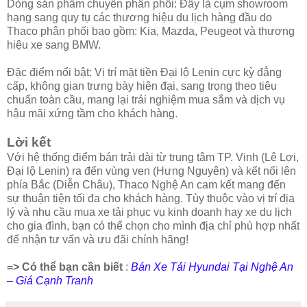
Dòng sản phẩm chuyên phân phối: Đây là cụm showroom
hạng sang quy tụ các thương hiệu du lịch hàng đầu do
Thaco phân phối bao gồm: Kia, Mazda, Peugeot và thương
hiệu xe sang BMW.
Đặc điểm nổi bật: Vị trí mặt tiền Đại lộ Lenin cực kỳ đẳng
cấp, không gian trưng bày hiện đại, sang trọng theo tiêu
chuẩn toàn cầu, mang lại trải nghiệm mua sắm và dịch vụ
hậu mãi xứng tầm cho khách hàng.
Lời kết
Với hệ thống điểm bán trải dài từ trung tâm TP. Vinh (Lê Lợi,
Đại lộ Lenin) ra đến vùng ven (Hưng Nguyên) và kết nối lên
phía Bắc (Diễn Châu), Thaco Nghệ An cam kết mang đến
sự thuận tiện tối đa cho khách hàng. Tùy thuộc vào vị trí địa
lý và nhu cầu mua xe tải phục vụ kinh doanh hay xe du lịch
cho gia đình, bạn có thể chọn cho mình địa chỉ phù hợp nhất
để nhận tư vấn và ưu đãi chính hãng!
=> Có thể bạn cần biết
:
Bán Xe Tải Hyundai Tại Nghệ An
– Giá Cạnh Tranh