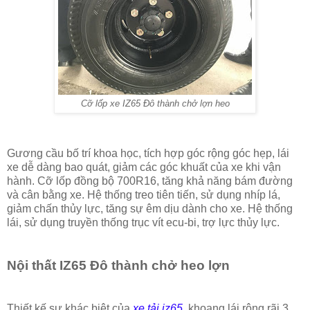
Cỡ lốp xe IZ65 Đô thành chở lợn heo
Gương cầu bố trí khoa học, tích hợp góc rộng góc hẹp, lái
xe dễ dàng bao quát, giảm các góc khuất của xe khi vận
hành. Cỡ lốp đồng bộ 700R16, tăng khả năng bám đường
và cân bằng xe. Hệ thống treo tiên tiến, sử dụng nhíp lá,
giảm chấn thủy lực, tăng sự êm dịu dành cho xe. Hệ thống
lái, sử dụng truyền thống trục vít ecu-bi, trợ lực thủy lực.
Nội thất IZ65 Đô thành chở heo lợn
Thiết kế sự khác biệt của
xe tải iz65
, khoang lái rộng rãi 3