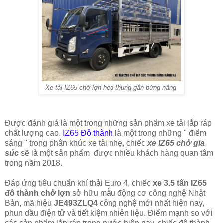
Xe tải IZ65 chở lợn heo thùng gắn bửng nâng
Được đánh giá là một trong những sản phẩm xe tải lắp ráp
chất lượng cao.
IZ65 Đô thành
là một trong những " điểm
sáng " trong phân khúc xe tải nhẹ, chiếc
xe IZ65 chở gia
súc
sẽ là một sản phẩm được nhiều khách hàng quan tâm
trong năm 2018.
Đáp ứng tiêu chuẩn khí thải Euro 4, chiếc
xe 3.5 tấn IZ65
đô thành chở lợn
sở hữu mẫu động cơ công nghệ Nhật
Bản, mã hiệu
JE493ZLQ4
công nghệ mới nhất hiện nay,
phun dầu điện tử và tiết kiệm nhiên liệu. Điểm mạnh so với
các sản phẩm lắp ráp trong nước hiện nay, chiếc đô thành