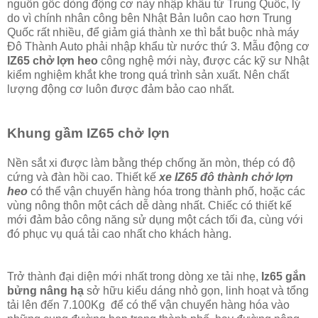
nguồn gốc dòng động cơ này nhập khẩu từ Trung Quốc, lý
do vì chính nhân công bên Nhật Bản luôn cao hơn Trung
Quốc rất nhiều, để giảm giá thành xe thì bắt buộc nhà máy
Đô Thành Auto phải nhập khẩu từ nước thứ 3. Mẫu động cơ
IZ65 chở lợn heo
công nghệ mới này, được các kỹ sư Nhật
kiểm nghiệm khắt khe trong quá trình sản xuất. Nên chất
lượng động cơ luôn được đảm bảo cao nhất.
Khung gầm IZ65 chở lợn
Nền sắt xi được làm bằng thép chống ăn mòn, thép có độ
cứng và đàn hồi cao. Thiết kế
xe IZ65 đô thành chở lợn
heo
có thể vận chuyển hàng hóa trong thành phố, hoặc các
vùng nông thôn một cách dễ dàng nhất. Chiếc có thiết kế
mới đảm bảo công năng sử dụng một cách tối đa, cùng với
đó phục vụ quá tải cao nhất cho khách hàng.
Trở thành đại diện mới nhất trong dòng xe tải nhẹ,
Iz65 gắn
bửng nâng hạ
sở hữu kiểu dáng nhỏ gọn, linh hoạt và tổng
tải lên đến 7.100Kg để có thể vận chuyển hàng hóa vào