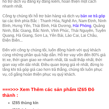
hỗ trợ dịch vụ đăng ký đăng kiểm, hoàn thiện một cách
nhanh nhất.
Công ty chúng tôi hỗ trợ bán hàng và dịch vụ
bán xe trả góp
tại các tỉnh phía Bắc : Thanh Hóa, Nghệ An, Nam Định, Ninh
Bình, Hưng Yên, Thái Bình, Hải Dương,
Hải Phòng
, Quảng
Ninh, Bắc Giang, Bắc Ninh, Vĩnh Phúc, Thái Nguyên, Tuyên
Quang, Hà Giang, Sơn La, Yên Bái, Lào Cai, Lai Châu,
Điện Biên...
Đến với công ty chúng tôi, luôn đồng hành với quý khách
cùng những phần quà hấp dẫn. Hỗ trợ vay vốn đến 80% giá
trị xe, thời gian giao xe nhanh nhất, lãi suất thấp nhất, thời
gian vay vốn dài nhất. Điều quan trọng giá rẻ nhất, đừng lo
lắng khi trả góp giá cao hơn trả thẳng, chúng tôi luôn phục
vụ, cố gắng hoàn thiện phục vụ quý khách.
===>>> Xem Thêm các sản phẩm IZ65 Đô
thành :
IZ65 thùng kín