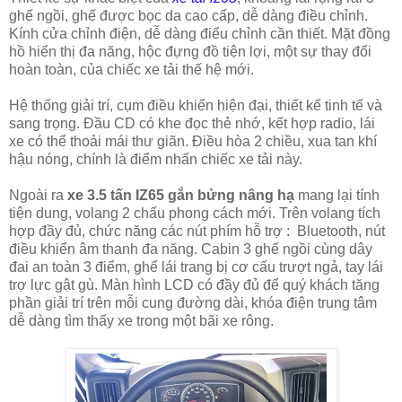
ghế ngồi, ghế được bọc da cao cấp, dễ dàng điều chỉnh.
Kính cửa chỉnh điện, dễ dàng điểu chỉnh cần thiết. Mặt đồng
hồ hiển thị đa năng, hộc đựng đồ tiện lợi, một sự thay đổi
hoàn toàn, của chiếc xe tải thế hệ mới.
Hệ thống giải trí, cụm điều khiển hiện đại, thiết kế tinh tế và
sang trọng. Đầu CD có khe đọc thẻ nhớ, kết hợp radio, lái
xe có thể thoải mái thư giãn. Điều hòa 2 chiều, xua tan khí
hậu nóng, chính là điểm nhấn chiếc xe tải này.
Ngoài ra
xe 3.5 tấn IZ65 gắn bửng nâng hạ
mang lại tính
tiện dung, volang 2 chấu phong cách mới. Trên volang tích
hợp đầy đủ, chức năng các nút phím hỗ trợ : Bluetooth, nút
điều khiển âm thanh đa năng. Cabin 3 ghế ngồi cùng dây
đai an toàn 3 điểm, ghế lái trang bị cơ cấu trượt ngả, tay lái
trợ lực gật gù. Màn hình LCD có đầy đủ để quý khách tăng
phần giải trí trên mỗi cung đường dài, khóa điện trung tâm
dễ dàng tìm thấy xe trong một bãi xe rông.