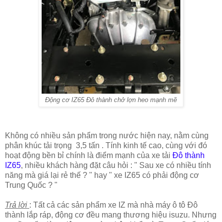
Động cơ IZ65 Đô thành chở lợn heo mạnh mẽ
Không có nhiều sản phẩm trong nước hiện nay, nằm cùng
phân khúc tải trọng 3,5 tấn . Tính kinh tế cao, cùng với đó
hoạt động bền bỉ chính là điểm mạnh của xe tải
Đô thành
IZ65
, nhiều khách hàng đặt câu hỏi : " Sau xe có nhiều tính
năng mà giá lại rẻ thế ? " hay " xe IZ65 có phải động cơ
Trung Quốc ? "
Trả lời
: Tất cả các sản phẩm xe IZ mà nhà máy ô tô Đô
thành lắp ráp, động cơ đều mang thương hiệu isuzu. Nhưng