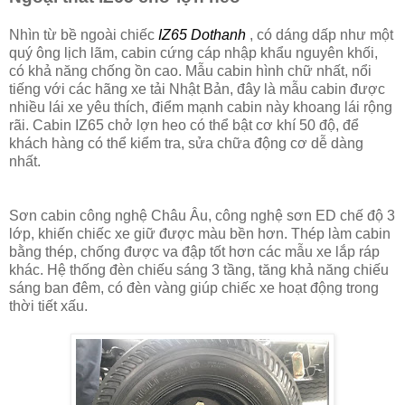
Nhìn từ bề ngoài chiếc
IZ65 Dothanh
, có dáng dấp như một
quý ông lịch lãm, cabin cứng cáp nhập khẩu nguyên khối,
có khả năng chống ồn cao. Mẫu cabin hình chữ nhất, nổi
tiếng với các hãng xe tải Nhật Bản, đây là mẫu cabin được
nhiều lái xe yêu thích, điểm mạnh cabin này khoang lái rộng
rãi. Cabin IZ65 chở lợn heo có thể bật cơ khí 50 độ, để
khách hàng có thể kiểm tra, sửa chữa động cơ dễ dàng
nhất.
Sơn cabin công nghệ Châu Âu, công nghệ sơn ED chế độ 3
lớp, khiến chiếc xe giữ được màu bền hơn. Thép làm cabin
bằng thép, chống được va đập tốt hơn các mẫu xe lắp ráp
khác. Hệ thống đèn chiếu sáng 3 tầng, tăng khả năng chiếu
sáng ban đêm, có đèn vàng giúp chiếc xe hoạt động trong
thời tiết xấu.