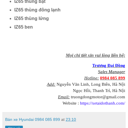
IZ65 thùng bạt
IZ65 thùng đông lạnh
IZ65 thùng lửng
IZ65 ben
Mọi chi tiết xin vui lòng liên hệ:
Trương Đại Đồng
Sales Manager
Hotline:
0984 085 899
Add:
Nguyễn Văn Linh, Long Biên, Hà Nội
Ngọc Hồi, Thanh Trì, Hà Nội
Email:
truongdongmotor@gmail.com
Website :
https://xetaidothanh.com/
Bán xe Hyundai 0984 085 899
at
23:10