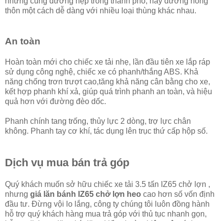
những cung đường hẹp trong thành phố, hay đường nông
thôn một cách dễ dàng với nhiều loại thùng khác nhau.
An toàn
Hoàn toàn mới cho chiếc xe tải nhẹ, lần đầu tiên xe lắp ráp
sử dụng công nghệ, chiếc xe có phanh/thắng ABS. Khả
năng chống trơn trượt cao,tăng khả năng cân bằng cho xe,
kết hợp phanh khí xả, giúp quá trình phanh an toàn, và hiệu
quả hơn với đường đèo dốc.
Phanh chính tang trống, thủy lực 2 dòng, trợ lực chân
không. Phanh tay cơ khí, tác dụng lên trục thứ cấp hộp số.
Dịch vụ mua bán trả góp
Quý khách muốn sở hữu chiếc xe tải 3.5 tấn IZ65 chở lợn ,
nhưng
giá lăn bánh IZ65 chở lợn heo
cao hơn số vốn định
đầu tư. Đừng vội lo lắng, công ty chúng tôi luôn đồng hành
hỗ trợ quý khách hàng mua trả góp với thủ tục nhanh gọn,