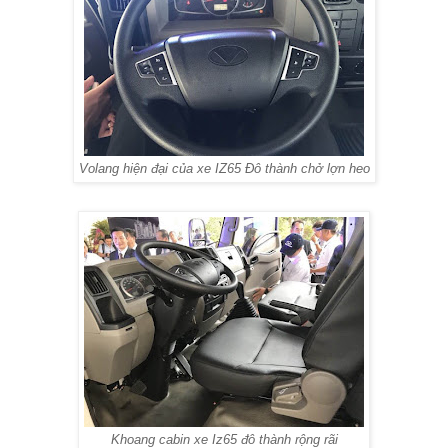
Volang hiện đại của xe IZ65 Đô thành chở lợn heo
Khoang cabin xe Iz65 đô thành rộng rãi