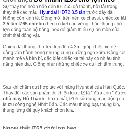
Sự thay thế hoàn hảo đến từ IZ65 đô thành, bởi tải trọng
thay thế các mẫu
Hyundai HD72 3.5 tấn
trước đây đã
không còn kinh tế. Đóng mới trên nền xe chassi, chiếc
xe tải
3.5 tấn IZ65 chở lợn
heo có kết cấu vững chắc, thùng chở
lợn đóng toàn bộ bằng inox để giảm thiểu sự ăn mòn của
chất thải động vật.
Chiều dài thùng chở lợn lên đến 4.3m, giúp chiếc xe dễ
dàng vận hành trong những cung đường ngõ xóm. Động cơ
mạnh mẽ và bền bỉ, đặc biệt chiếc xe tải này có nhiều tính
năng hiện đại. Giống như những chiếc xe du lịch tầm trung.
Sau khi chấm dứt hợp tác với hãng Hyundai của Hàn Quốc.
Thay đổi các sản phẩm thì chiến lược IZ là " đứa con " được
nhà máy Đô Thành
cho ra mắt, IZ65 sử dụng mẫu động cơ
Isuzu công nghệ Nhất Bản. Các mẫu thùng bạt, thùng kín,
thùng lửng để quý khách chọn lựa.
Ngoại thất IZ65 chở lợn heo