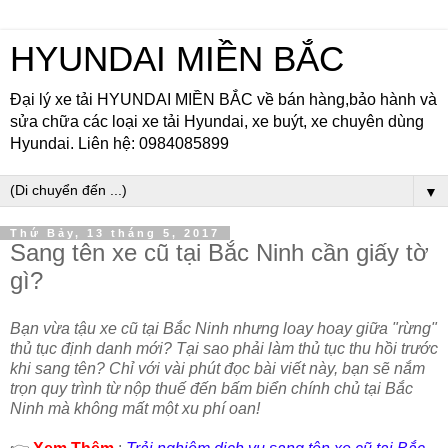
HYUNDAI MIỀN BẮC
Đại lý xe tải HYUNDAI MIỀN BẮC về bán hàng,bảo hành và
sửa chữa các loại xe tải Hyundai, xe buýt, xe chuyên dùng
Hyundai. Liên hệ: 0984085899
▼
Thứ Bảy, 13 tháng 5, 2017
Sang tên xe cũ tại Bắc Ninh cần giấy tờ
gì?
Bạn vừa tậu xe cũ tại Bắc Ninh nhưng loay hoay giữa "rừng"
thủ tục định danh mới? Tại sao phải làm thủ tục thu hồi trước
khi sang tên? Chỉ với vài phút đọc bài viết này, bạn sẽ nắm
trọn quy trình từ nộp thuế đến bấm biển chính chủ tại Bắc
Ninh mà không mất một xu phí oan!