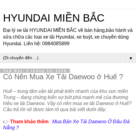
HYUNDAI MIỀN BẮC
Đại lý xe tải HYUNDAI MIỀN BẮC về bán hàng,bảo hành và
sửa chữa các loại xe tải Hyundai, xe buýt, xe chuyên dùng
Hyundai. Liên hệ: 0984085899
▼
Thứ Bảy, 1 tháng 10, 2016
Có Nên Mua Xe Tải Daewoo ở Huế ?
Huế – trung tâm vận tải phát triển nhanh của khu vực miền
Trung – đang chứng kiến sự bứt phá mạnh mẽ của thương
hiệu xe tải Daewoo. Vậy có nên mua xe tải Daewoo ở Huế?
Câu trả lời sẽ được làm rõ qua bài viết dưới đây.
👉
Tham khảo thêm
:
Mua Bán Xe Tải Daewoo Ở Đâu Đà
Nẵng ?