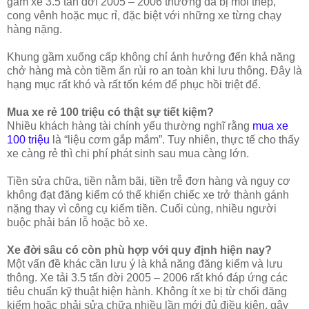
gầm xe 3.5 tấn đời 2005 – 2006 thường đã bị mỏi thép,
cong vênh hoặc mục rỉ, đặc biệt với những xe từng chạy
hàng nặng.
Khung gầm xuống cấp không chỉ ảnh hưởng đến khả năng
chở hàng mà còn tiềm ẩn rủi ro an toàn khi lưu thông. Đây là
hạng mục rất khó và rất tốn kém để phục hồi triệt để.
Mua xe rẻ 100 triệu có thật sự tiết kiệm?
Nhiều khách hàng tài chính yếu thường nghĩ rằng
mua xe
100 triệu
là “liệu cơm gắp mắm”. Tuy nhiên, thực tế cho thấy
xe càng rẻ thì chi phí phát sinh sau mua càng lớn.
Tiền sửa chữa, tiền nằm bãi, tiền trễ đơn hàng và nguy cơ
không đạt đăng kiểm có thể khiến chiếc xe trở thành gánh
nặng thay vì công cụ kiếm tiền. Cuối cùng, nhiều người
buộc phải bán lỗ hoặc bỏ xe.
Xe đời sâu có còn phù hợp với quy định hiện nay?
Một vấn đề khác cần lưu ý là khả năng đăng kiểm và lưu
thông. Xe tải 3.5 tấn đời 2005 – 2006 rất khó đáp ứng các
tiêu chuẩn kỹ thuật hiện hành. Không ít xe bị từ chối đăng
kiểm hoặc phải sửa chữa nhiều lần mới đủ điều kiện, gây