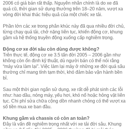
2006 có giá bán rất thấp. Nguyên nhân chính là do xe đã
quá cũ, thời gian sử dụng thường trên 18–20 năm, vượt xa
vòng đời khai thác hiệu quả của một chiếc xe tải.
Phần lớn các xe trong phân khúc này đã qua nhiều đời chủ,
từng chạy quá tải, chở nặng liên tục, khiến động cơ, khung
gầm và hệ thống truyền động xuống cấp nghiêm trọng.
Động cơ xe đời sâu còn dùng được không?
Trên thực tế, động cơ xe 3.5 tấn đời 2005 – 2006 gần như
không còn ổn định kỹ thuật, dù người bán có thể nói rằng
“máy vừa làm lại”. Việc làm lại máy ở những xe đời quá sâu
thường chỉ mang tính tạm thời, khó đảm bảo vận hành bền
bỉ.
Sau một thời gian ngắn sử dụng, xe rất dễ phát sinh các lỗi
như: hao dầu, nóng máy, yếu hơi, khó nổ hoặc hỏng vặt liên
tục. Chi phí sửa chữa cộng dồn nhanh chóng có thể vượt xa
số tiền mua xe ban đầu.
Khung gầm và chassis có còn an toàn?
Đây là vấn đề nghiêm trọng nhất với xe tải đời sâu. Khung