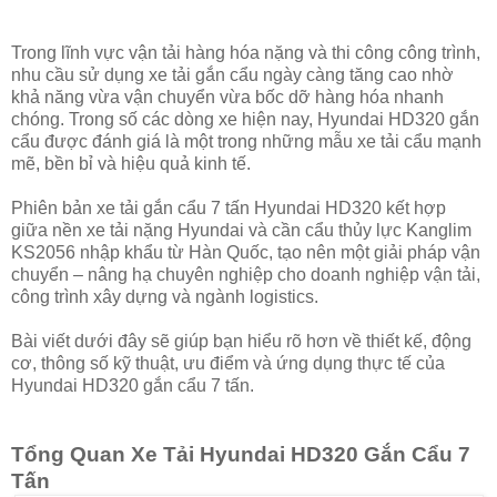
Trong lĩnh vực vận tải hàng hóa nặng và thi công công trình,
nhu cầu sử dụng xe tải gắn cẩu ngày càng tăng cao nhờ
khả năng vừa vận chuyển vừa bốc dỡ hàng hóa nhanh
chóng. Trong số các dòng xe hiện nay, Hyundai HD320 gắn
cẩu được đánh giá là một trong những mẫu xe tải cẩu mạnh
mẽ, bền bỉ và hiệu quả kinh tế.
Phiên bản xe tải gắn cẩu 7 tấn Hyundai HD320 kết hợp
giữa nền xe tải nặng Hyundai và cần cẩu thủy lực Kanglim
KS2056 nhập khẩu từ Hàn Quốc, tạo nên một giải pháp vận
chuyển – nâng hạ chuyên nghiệp cho doanh nghiệp vận tải,
công trình xây dựng và ngành logistics.
Bài viết dưới đây sẽ giúp bạn hiểu rõ hơn về thiết kế, động
cơ, thông số kỹ thuật, ưu điểm và ứng dụng thực tế của
Hyundai HD320 gắn cẩu 7 tấn.
Tổng Quan Xe Tải Hyundai HD320 Gắn Cẩu 7
Tấn