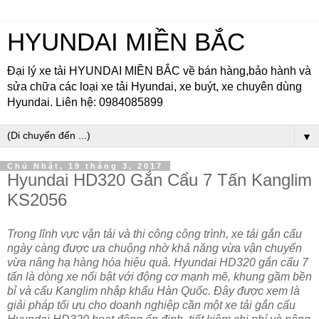
HYUNDAI MIỀN BẮC
Đại lý xe tải HYUNDAI MIỀN BẮC về bán hàng,bảo hành và
sửa chữa các loại xe tải Hyundai, xe buýt, xe chuyên dùng
Hyundai. Liên hệ: 0984085899
▼
Chủ Nhật, 19 tháng 3, 2017
Hyundai HD320 Gắn Cẩu 7 Tấn Kanglim
KS2056
Trong lĩnh vực vận tải và thi công công trình, xe tải gắn cẩu
ngày càng được ưa chuộng nhờ khả năng vừa vận chuyển
vừa nâng hạ hàng hóa hiệu quả. Hyundai HD320 gắn cẩu 7
tấn là dòng xe nổi bật với động cơ mạnh mẽ, khung gầm bền
bỉ và cẩu Kanglim nhập khẩu Hàn Quốc. Đây được xem là
giải pháp tối ưu cho doanh nghiệp cần một xe tải gắn cẩu