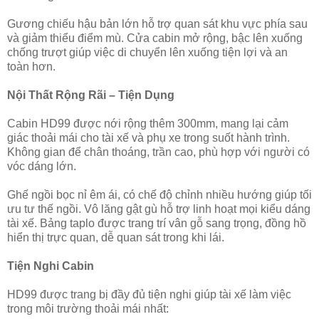
Gương chiếu hậu bản lớn hỗ trợ quan sát khu vực phía sau
và giảm thiểu điểm mù. Cửa cabin mở rộng, bậc lên xuống
chống trượt giúp việc di chuyển lên xuống tiện lợi và an
toàn hơn.
Nội Thất Rộng Rãi – Tiện Dụng
Cabin HD99 được nới rộng thêm 300mm, mang lại cảm
giác thoải mái cho tài xế và phụ xe trong suốt hành trình.
Không gian để chân thoáng, trần cao, phù hợp với người có
vóc dáng lớn.
Ghế ngồi bọc nỉ êm ái, có chế độ chỉnh nhiều hướng giúp tối
ưu tư thế ngồi. Vô lăng gật gù hỗ trợ linh hoạt mọi kiểu dáng
tài xế. Bảng taplo được trang trí vân gỗ sang trọng, đồng hồ
hiển thị trực quan, dễ quan sát trong khi lái.
Tiện Nghi Cabin
HD99 được trang bị đầy đủ tiện nghi giúp tài xế làm việc
trong môi trường thoải mái nhất: