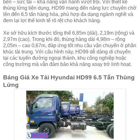
bền – sức tải – khả năng vận hành vượt trội. Với thiết kế
thùng lửng tiện dụng, HD99 mang đến năng lực chuyên chở
lên đến 6.5 tấn hàng hóa, phù hợp đa dạng ngành nghề và
đem lại lợi thế kinh tế rõ rệt cho khách hàng.
Xe sở hữu kích thước tổng thể 6,85m (dài), 2,19m (rộng) và
2,97m (cao). Trong khi đó, thùng hàng dài 4,98m – rộng
2,05m – cao 0,67m, đáp ứng tốt nhu cầu vận chuyển ở phân
khúc tải trung. Với cấu hình này, HD99 dễ dàng di chuyển
tại các tuyến đường ngoại thành, khu công nghiệp hoặc
công trường mà vẫn đảm bảo khả năng xoay trở linh hoạt.
Bảng Giá Xe Tải Hyundai HD99 6.5 Tấn Thùng
Lửng