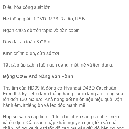
Điều hòa công suất lớn
Hệ thống giải trí DVD, MP3, Radio, USB
Ngăn chứa đồ trên taplo và trần cabin
Dây đai an toàn 3 điểm
Kính chỉnh điện, cửa sổ trời
Tất cả giúp cabin luôn gọn gàng, mát mẻ và tiện dụng.
Động Cơ & Khả Năng Vận Hành
Trái tim của HD99 là động cơ Hyundai D4BD đạt chuẩn
Euro II, 4 kỳ – 4 xi lanh thẳng hàng, turbo tăng áp, công suất
lên đến 130 mã lực. Khả năng đốt nhiên liệu hiệu quả, vận
hành êm, ít tiếng ồn và leo dốc mạnh mẽ.
Hộp số sàn 5 cấp tiến – 1 lùi cho phép sang số nhẹ, mượt
và ổn định. Cầu sau nhập khẩu nguyên cụm, lớn và chắc
chắn, hỗ trợ xe duy trì tốc độ cao mà vẫn giữ độ bền cơ học