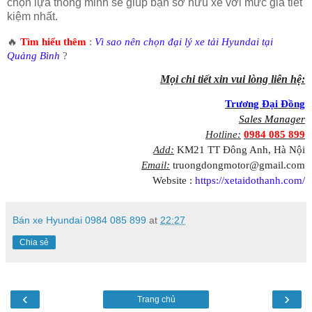
chọn lựa thông minh sẽ giúp bạn sở hữu xe với mức giá tiết
kiệm nhất.
🔥
Tìm hiểu thêm
:
Vì sao nên chọn đại lý xe tải Hyundai tại
Quảng Bình
?
Mọi chi tiết xin vui lòng liên hệ:
Trương Đại Đồng
Sales Manager
Hotline:
0984 085 899
Add:
KM21 TT Đông Anh, Hà Nội
Email:
truongdongmotor@gmail.com
Website :
https://xetaidothanh.com/
Bán xe Hyundai 0984 085 899
at
22:27
Chia sẻ
‹
›
Trang chủ