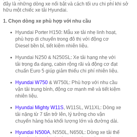
đây là những dòng xe nổi bật và cách tối ưu chi phí khi sở
hữu một chiếc xe tải Hyundai.
1. Chọn dòng xe phù hợp với nhu cầu
Hyundai Porter H150: Mẫu xe tải nhẹ linh hoạt,
phù hợp di chuyển trong đô thị với động cơ
Diesel bền bỉ, tiết kiệm nhiên liệu.
Hyundai N250 & N250SL: Xe tải hạng nhẹ với
tải trọng đa dạng, cabin rộng rãi và động cơ đạt
chuẩn Euro 5 giúp giảm thiểu chi phí nhiên liệu.
Hyundai W750
& W750L: Phù hợp với nhu cầu
vận tải trung bình, động cơ mạnh mẽ và tiết kiệm
nhiên liệu.
Hyundai Mighty W11S
, W11SL, W11XL: Dòng xe
tải nặng từ 7 tấn trở lên, lý tưởng cho vận
chuyển hàng hóa khối lượng lớn và đường dài.
Hyundai N500A
, N550L, N650L: Dòng xe tải thế