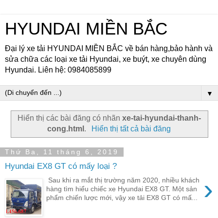
HYUNDAI MIỀN BẮC
Đại lý xe tải HYUNDAI MIỀN BẮC về bán hàng,bảo hành và
sửa chữa các loại xe tải Hyundai, xe buýt, xe chuyên dùng
Hyundai. Liên hệ: 0984085899
▼
Hiển thị các bài đăng có nhãn
xe-tai-hyundai-thanh-
cong.html
.
Hiển thị tất cả bài đăng
Thứ Ba, 11 tháng 6, 2019
Hyundai EX8 GT có mấy loại ?
›
Sau khi ra mắt thị trường năm 2020, nhiều khách
hàng tìm hiểu chiếc xe Hyundai EX8 GT. Một sản
phẩm chiến lược mới, vậy xe tải EX8 GT có mấ...