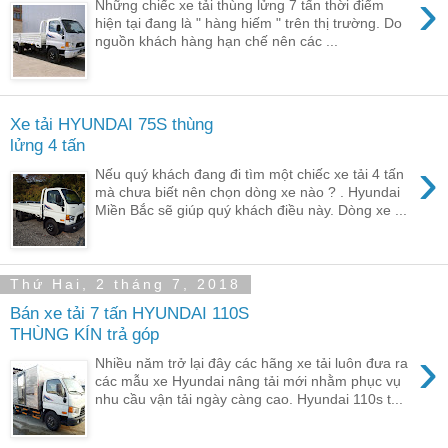
›
Những chiếc xe tải thùng lửng 7 tấn thời điểm
hiện tại đang là " hàng hiếm " trên thị trường. Do
nguồn khách hàng hạn chế nên các ...
Xe tải HYUNDAI 75S thùng
lửng 4 tấn
›
Nếu quý khách đang đi tìm một chiếc xe tải 4 tấn
mà chưa biết nên chọn dòng xe nào ? . Hyundai
Miền Bắc sẽ giúp quý khách điều này. Dòng xe ...
Thứ Hai, 2 tháng 7, 2018
Bán xe tải 7 tấn HYUNDAI 110S
THÙNG KÍN trả góp
›
Nhiều năm trở lại đây các hãng xe tải luôn đưa ra
các mẫu xe Hyundai nâng tải mới nhằm phục vụ
nhu cầu vận tải ngày càng cao. Hyundai 110s t...